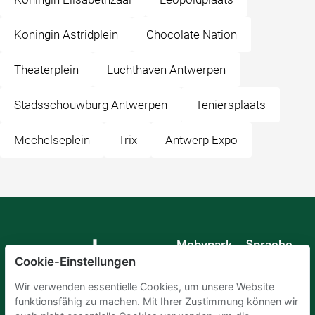
Koningin Astridplein
Chocolate Nation
Theaterplein
Luchthaven Antwerpen
Stadsschouwburg Antwerpen
Teniersplaats
Mechelseplein
Trix
Antwerp Expo
Mobypark
Sprache
B.V.
Cookie-Einstellungen
Deutsch
Englisch
Wir verwenden essentielle Cookies, um unsere Website
Spanisch
funktionsfähig zu machen. Mit Ihrer Zustimmung können wir
Französisch