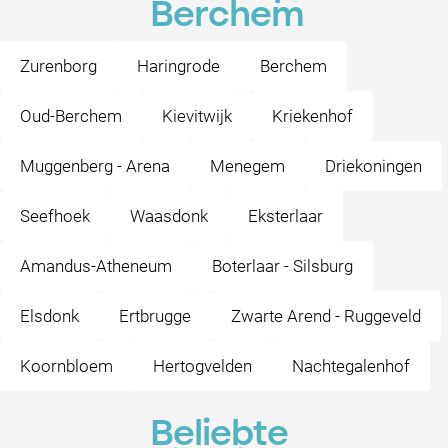
Berchem
Zurenborg
Haringrode
Berchem
Oud-Berchem
Kievitwijk
Kriekenhof
Muggenberg - Arena
Menegem
Driekoningen
Seefhoek
Waasdonk
Eksterlaar
Amandus-Atheneum
Boterlaar - Silsburg
Elsdonk
Ertbrugge
Zwarte Arend - Ruggeveld
Koornbloem
Hertogvelden
Nachtegalenhof
Beliebte