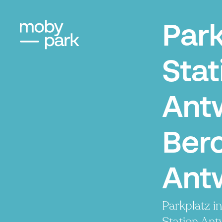
Par
Stat
Ant
Ber
Ant
Parkplatz i
Station An