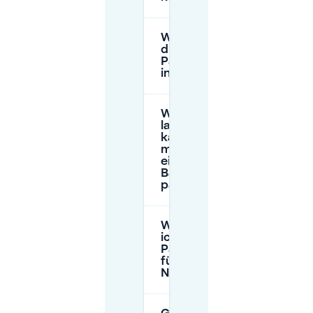
Wie hoch sind
die
Parkgebühren
in Berchem?
Wie
lange
kann
man an
einem
Bahnhof
parken?
Wie kaufe
ich ein
Parkticket
für die
NMBS?