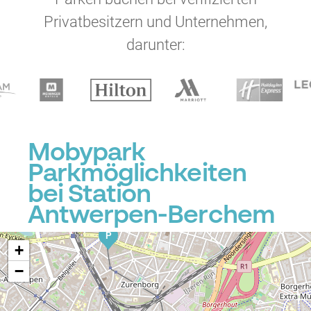
Privatbesitzern und Unternehmen,
darunter:
P
P
P
P
Mobypark
Parkmöglichkeiten
bei Station
Antwerpen-Berchem
P
P
+
−