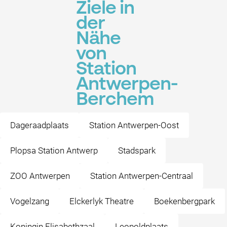
Ziele in
der
Nähe
von
Station
Antwerpen-
Berchem
Dageraadplaats
Station Antwerpen-Oost
Plopsa Station Antwerp
Stadspark
ZOO Antwerpen
Station Antwerpen-Centraal
Vogelzang
Elckerlyk Theatre
Boekenbergpark
Koningin Elisabethzaal
Leopoldplaats