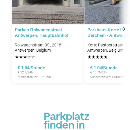
Parken Rolwagenstraat,
Parkhaus Korte Pasto
Antwerpen, Hauptbahnhof
Berchem - Antwerpe
Rolwagenstraat 35 , 2018
Korte Pastoorstraat 13 
Antwerpen, Belgium
Antwerpen, Belgium
★
★
★
☆
☆
★
★
★
★
★
€ 1.04/Stunde
€ 1.04/Stunde
€ 12.4/24h
€ 10.76/24h
Mindestdauer: 1 Stunde
Mindestdauer: 1 Stunde
Parkplatz
finden in