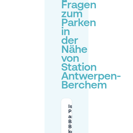
Fragen
zum
Parken
in
der
Nähe
von
Station
Antwerpen-
Berchem
Ist das
Parken
am
Bahnhof
Berchem
kostenlos?