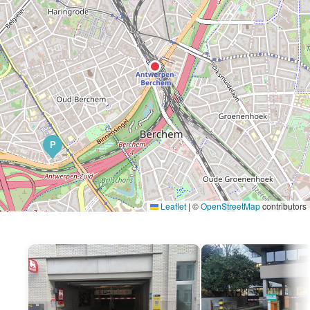
P
Leaflet
|
©
OpenStreetMap
contributors