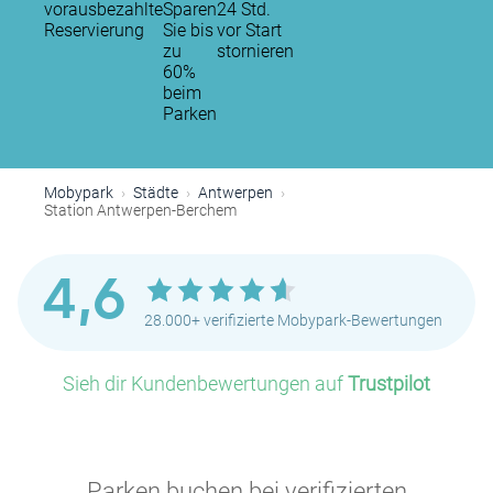
vorausbezahlte
Sparen
24 Std.
Reservierung
Sie bis
vor Start
zu
stornieren
60%
beim
Parken
Mobypark
Städte
Antwerpen
Station Antwerpen-Berchem
4,6
28.000+ verifizierte Mobypark-Bewertungen
Sieh dir Kundenbewertungen auf
Trustpilot
P
P
P
Parken buchen bei verifizierten