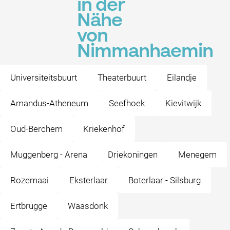
in der
Nähe
von
Nimmanhaemin
Universiteitsbuurt
Theaterbuurt
Eilandje
Amandus-Atheneum
Seefhoek
Kievitwijk
Oud-Berchem
Kriekenhof
Muggenberg - Arena
Driekoningen
Menegem
Rozemaai
Eksterlaar
Boterlaar - Silsburg
Ertbrugge
Waasdonk