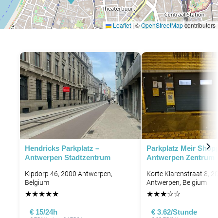
Leaflet
|
©
OpenStreetMap
contributors
P
P
P
P
Hendricks Parkplatz –
Parkplatz Meir Shop
Antwerpen Stadtzentrum
Antwerpen Zentrum
Kipdorp 46, 2000 Antwerpen,
Korte Klarenstraat 8, 2
Belgium
Antwerpen, Belgium
★
★
★
★
★
★
★
★
☆
☆
P
€ 15/24h
€ 3.62/Stunde