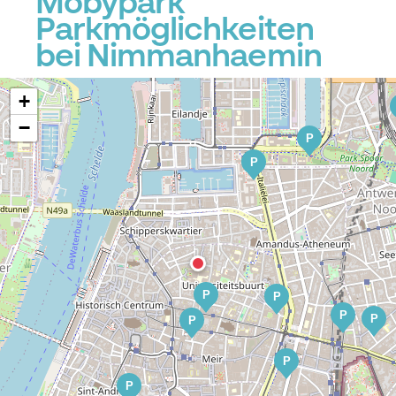
Mobypark
Parkmöglichkeiten
bei Nimmanhaemin
+
−
P
P
P
P
P
P
P
P
P