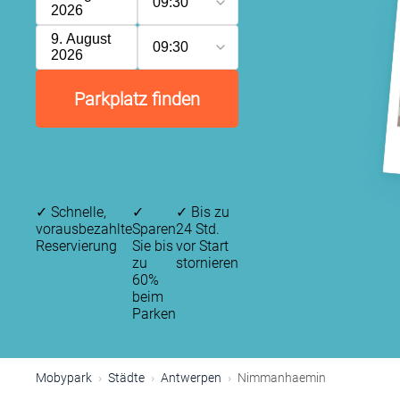
09:30
2026
9. August
09:30
2026
Parkplatz finden
✓
Schnelle,
✓
✓
Bis zu
vorausbezahlte
Sparen
24 Std.
Reservierung
Sie bis
vor Start
zu
stornieren
60%
beim
Parken
Mobypark
Städte
Antwerpen
Nimmanhaemin