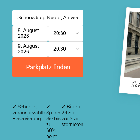
8. August
20:30
2026
9. August
20:30
2026
Parkplatz finden
Sch
✓
Schnelle,
✓
✓
Bis zu
vorausbezahlte
Sparen
24 Std.
Reservierung
Sie bis
vor Start
zu
stornieren
60%
beim