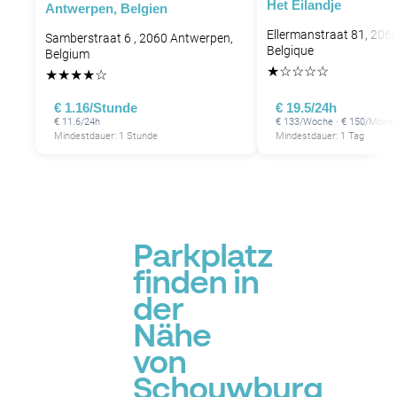
Het Eilandje
Antwerpen, Belgien
Ellermanstraat 81, 206
Samberstraat 6 , 2060 Antwerpen,
Belgique
Belgium
★
☆
☆
☆
☆
★
★
★
★
☆
P
P
€ 1.16/Stunde
€ 19.5/24h
€ 11.6/24h
€ 133/Woche · € 150/Monat
Mindestdauer: 1 Stunde
Mindestdauer: 1 Tag
P
P
Parkplatz
finden in
der
Nähe
von
Schouwburg