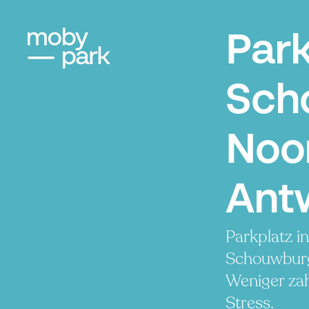
Par
Sch
Noo
Ant
Parkplatz i
Schouwburg
Weniger zah
Stress.