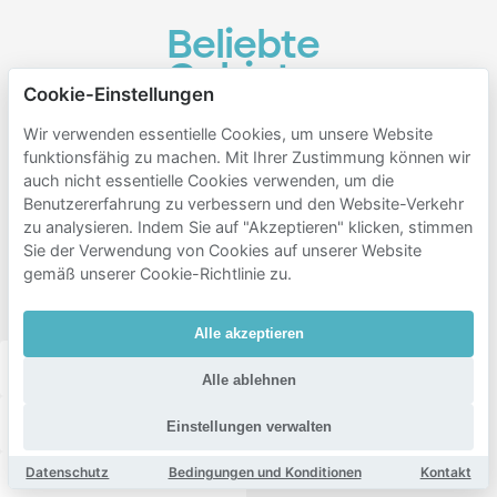
Beliebte
Gebiete
Cookie-Einstellungen
zum
Wir verwenden essentielle Cookies, um unsere Website
Parken
funktionsfähig zu machen. Mit Ihrer Zustimmung können wir
in der
auch nicht essentielle Cookies verwenden, um die
Nähe
Benutzererfahrung zu verbessern und den Website-Verkehr
zu analysieren. Indem Sie auf "Akzeptieren" klicken, stimmen
von
Sie der Verwendung von Cookies auf unserer Website
Schouwburg
gemäß unserer Cookie-Richtlinie zu.
Noord
Alle akzeptieren
Merksem
Luchtbal
Den dam
Rozemaai
Alle ablehnen
Seefhoek
Amandus-Atheneum
Schoonbroek
Einstellungen verwalten
Datenschutz
Bedingungen und Konditionen
Kontakt
Ertbrugge
Kievitwijk