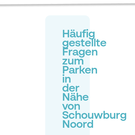
Häufig
gestellte
Fragen
zum
Parken
in
der
Nähe
von
Schouwburg
Noord