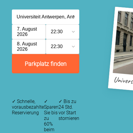
7. August
22:30
2026
8. August
22:30
2026
Parkplatz finden
Univers
✓
Schnelle,
✓
✓
Bis zu
vorausbezahlte
Sparen
24 Std.
Reservierung
Sie bis
vor Start
zu
stornieren
60%
beim