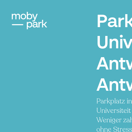
Par
Univ
Ant
Ant
Parkplatz i
Universitei
Weniger zah
ohne Stress