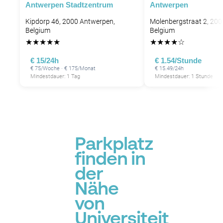
Antwerpen Stadtzentrum
Antwerpen
Kipdorp 46, 2000 Antwerpen,
Molenbergstraat 2, 200
Belgium
Belgium
★
★
★
★
★
★
★
★
★
☆
P
€ 15/24h
€ 1.54/Stunde
€ 75/Woche · € 175/Monat
€ 15.49/24h
Mindestdauer: 1 Tag
Mindestdauer: 1 Stunde
Parkplatz
finden in
der
Nähe
von
Universiteit