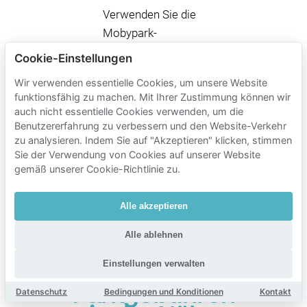
Verwenden Sie die
Mobypark-
Suchleiste, um
Cookie-Einstellungen
Ihren
Ankunftstag
Wir verwenden essentielle Cookies, um unsere Website
und
Parkzeit
funktionsfähig zu machen. Mit Ihrer Zustimmung können wir
auszuwählen,
auch nicht essentielle Cookies verwenden, um die
Optionen in der
Benutzererfahrung zu verbessern und den Website-Verkehr
zu analysieren. Indem Sie auf "Akzeptieren" klicken, stimmen
Nähe des UA zu
Sie der Verwendung von Cookies auf unserer Website
vergleichen und den
gemäß unserer Cookie-Richtlinie zu.
Platz zu buchen, der
zu Ihrem Zeitplan
Alle akzeptieren
passt.
Alle ablehnen
Einstellungen verwalten
Mobypark-
Parkgebühren
Datenschutz
Bedingungen und Konditionen
Kontakt