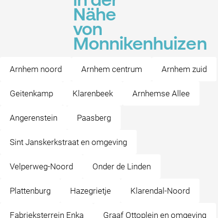
in der
Nähe
von
Monnikenhuizen
Arnhem noord
Arnhem centrum
Arnhem zuid
Geitenkamp
Klarenbeek
Arnhemse Allee
Angerenstein
Paasberg
Sint Janskerkstraat en omgeving
Velperweg-Noord
Onder de Linden
Plattenburg
Hazegrietje
Klarendal-Noord
Fabrieksterrein Enka
Graaf Ottoplein en omgeving