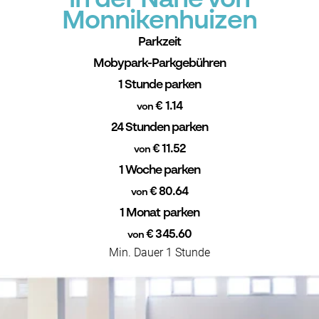
in der Nähe von
Monnikenhuizen
Parkzeit
Mobypark-Parkgebühren
1 Stunde parken
€ 1.14
von
24 Stunden parken
€ 11.52
von
1 Woche parken
€ 80.64
von
1 Monat parken
€ 345.60
von
Min. Dauer 1 Stunde