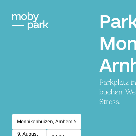
Par
Mon
Arn
Parkplatz i
buchen. Wen
Stress.
9. August