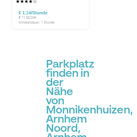
★
★
★
★
☆
€ 1.14/Stunde
€ 11.52/24h
Mindestdauer: 1 Stunde
Parkplatz
finden in
der
Nähe
von
Monnikenhuizen,
Arnhem
Noord,