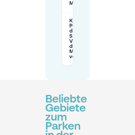
Monnikenhuizen?
Kann ich einen
Parkplatz für
das
Sportzentrum
Valkenhuizen in
der Nähe von
Monnikenhuizen
vorab buchen?
Beliebte
Gebiete
zum
Parken