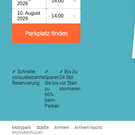
14:00
2026
10. August
14:00
2026
Parkplatz finden
✓
Schnelle,
✓
✓
Bis zu
vorausbezahlte
Sparen
24 Std.
Reservierung
Sie bis
vor Start
zu
stornieren
60%
beim
Parken
Mobypark
Städte
Arnhem
Arnhem Noord
Monnikenhuizen