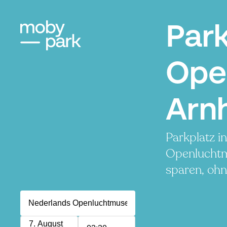
Par
Ope
Arn
Parkplatz i
Openluchtm
sparen, ohn
7. August