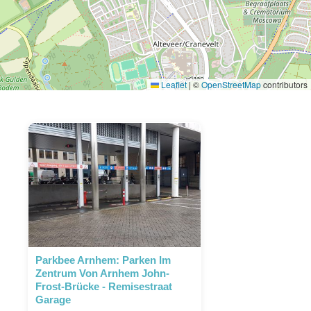
Leaflet
|
©
OpenStreetMap
contributors
Parkbee Arnhem: Parken Im
Zentrum Von Arnhem John-
Frost-Brücke - Remisestraat
Garage