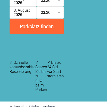
03:30
2026
8. August
03:30
2026
Parkplatz finden
✓
Schnelle,
✓
✓
Bis zu
vorausbezahlte
Sparen
24 Std.
Reservierung
Sie bis
vor Start
zu
stornieren
60%
beim
Parken
Mobypark
Städte
Arnhem