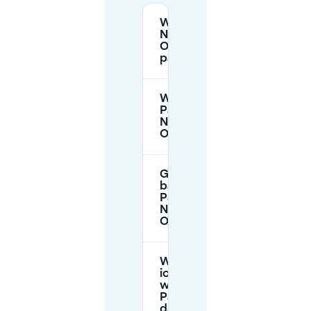
Wo kann ich im
Nederlands
Openluchtmuseum
parken?
Wie viel kostet das
Parken im
Nederlands
Openluchtmuseum?
Gibt es
barrierefreie
Parkplätze im
Nederlands
Openluchtmuseum?
Was soll
ich tun,
wenn der
Parkplatz
des