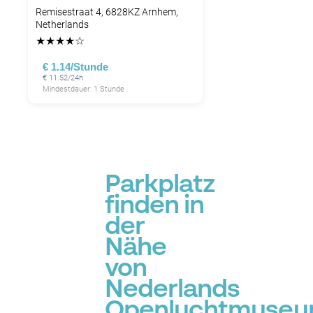
Remisestraat 4, 6828KZ Arnhem,
Netherlands
★
★
★
★
☆
P
€ 1.14/Stunde
€ 11.52/24h
Mindestdauer: 1 Stunde
Parkplatz
finden in
der
Nähe
von
Nederlands
Openluchtmuseu