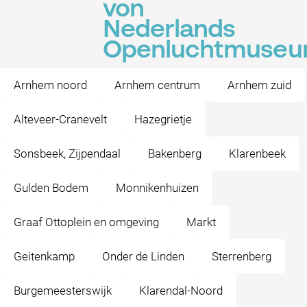
von
Nederlands
Openluchtmuse
Arnhem noord
Arnhem centrum
Arnhem zuid
Alteveer-Cranevelt
Hazegrietje
Sonsbeek, Zijpendaal
Bakenberg
Klarenbeek
Gulden Bodem
Monnikenhuizen
Graaf Ottoplein en omgeving
Markt
Geitenkamp
Onder de Linden
Sterrenberg
Burgemeesterswijk
Klarendal-Noord