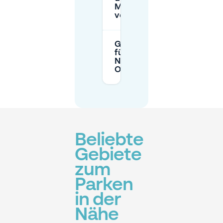
Museums
voll ist?
Gibt es Parkplätze
für Busse im
Nederlands
Openluchtmuseum?
Beliebte
Gebiete
zum
Parken
in der
Nähe