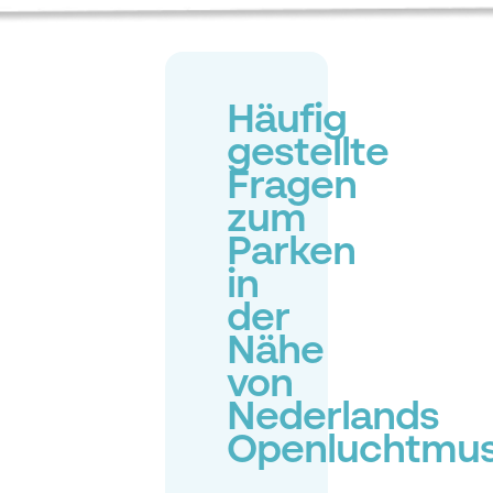
Häufig
gestellte
Fragen
zum
Parken
in
der
Nähe
von
Nederlands
Openluchtmu