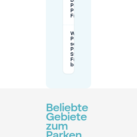
barrierefreie
Parkplätze bei
P+R
Friedrichshagen?
Welche
Parkregeln
sollte ich bei
Parken an der
Straße in
Friedrichshagen
beachten?
Beliebte
Gebiete
zum
Parken