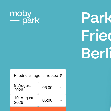
Par
Frie
Berl
9. August
06:00
2026
10. August
06:00
2026