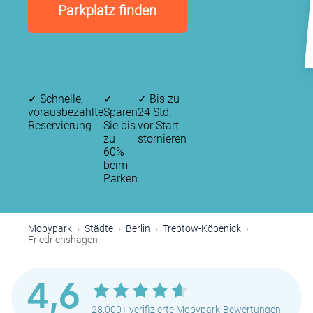
Parkplatz finden
✓
Schnelle,
✓
✓
Bis zu
vorausbezahlte
Sparen
24 Std.
Reservierung
Sie bis
vor Start
zu
stornieren
60%
beim
Parken
Mobypark
Städte
Berlin
Treptow-Köpenick
Friedrichshagen
4,6
28.000+ verifizierte Mobypark-Bewertungen