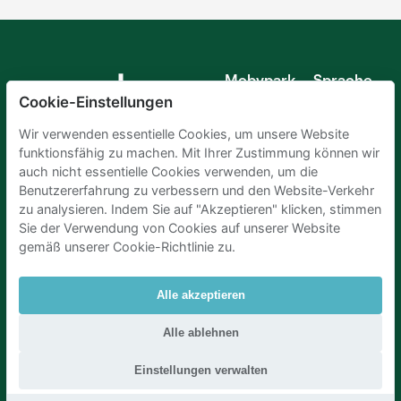
Mobypark
Sprache
B.V.
Cookie-Einstellungen
Deutsch
Englisch
Wir verwenden essentielle Cookies, um unsere Website
Spanisch
funktionsfähig zu machen. Mit Ihrer Zustimmung können wir
Französisch
auch nicht essentielle Cookies verwenden, um die
Italienisch
Benutzererfahrung zu verbessern und den Website-Verkehr
Niederländisch
zu analysieren. Indem Sie auf "Akzeptieren" klicken, stimmen
Sie der Verwendung von Cookies auf unserer Website
gemäß unserer Cookie-Richtlinie zu.
Alle akzeptieren
Parkplaetze Amsterdam
|
Parkeren Brussel
|
Alle ablehnen
Parkplaetze Paris
|
Parkplaetze Den Haag
|
Parken Flughafen Zuerich
|
Parken flughafen amsterdam
Einstellungen verwalten