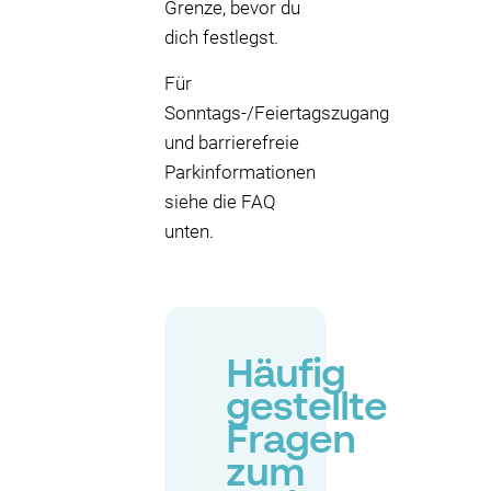
Grenze, bevor du
dich festlegst.
Für
Sonntags-/Feiertagszugang
und barrierefreie
Parkinformationen
siehe die FAQ
unten.
Häufig
gestellte
Fragen
zum