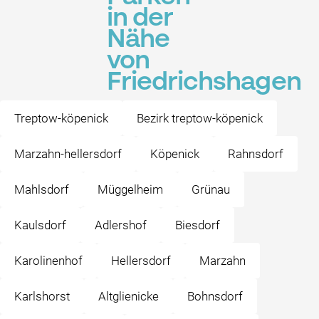
in der
Nähe
von
Friedrichshagen
Treptow-köpenick
Bezirk treptow-köpenick
Marzahn-hellersdorf
Köpenick
Rahnsdorf
Mahlsdorf
Müggelheim
Grünau
Kaulsdorf
Adlershof
Biesdorf
Karolinenhof
Hellersdorf
Marzahn
Karlshorst
Altglienicke
Bohnsdorf