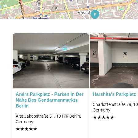
P
Amirs Parkplatz - Parken In Der
Harshita's Parkplatz
Nähe Des Gendarmenmarkts
Charlottenstraße 78, 10
Berlin
Germany
Alte Jakobstraße 51, 10179 Berlin,
★
★
★
★
★
Germany
★
★
★
★
★