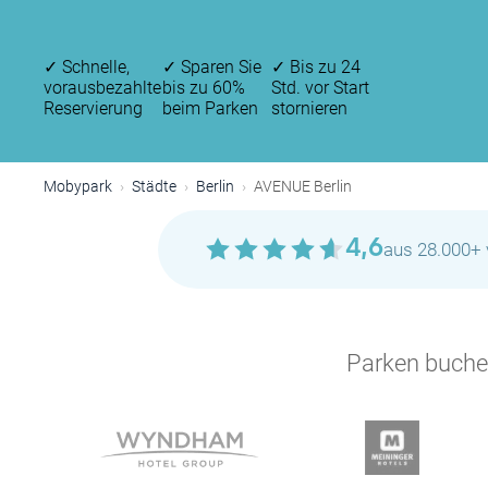
✓
Schnelle,
✓
Sparen Sie
✓
Bis zu 24
vorausbezahlte
bis zu 60%
Std. vor Start
Reservierung
beim Parken
stornieren
Mobypark
Städte
Berlin
AVENUE Berlin
4,6
aus 28.000+ 
P
Parken buchen