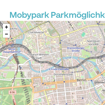
Mobypark Parkmöglichke
+
−