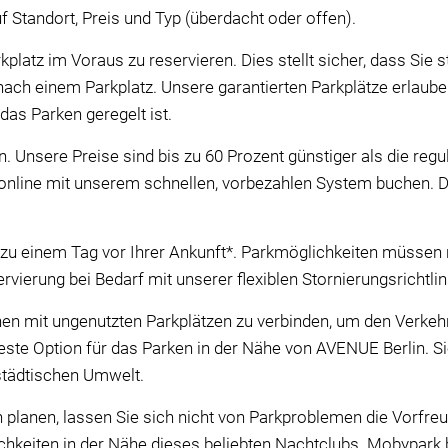
 Standort, Preis und Typ (überdacht oder offen).
platz im Voraus zu reservieren. Dies stellt sicher, dass Sie
nach einem Parkplatz. Unsere garantierten Parkplätze erlaub
das Parken geregelt ist.
. Unsere Preise sind bis zu 60 Prozent günstiger als die reg
nline mit unserem schnellen, vorbezahlen System buchen. Das
 zu einem Tag vor Ihrer Ankunft*. Parkmöglichkeiten müssen n
rvierung bei Bedarf mit unserer flexiblen Stornierungsrichtli
 mit ungenutzten Parkplätzen zu verbinden, um den Verkehr 
este Option für das Parken in der Nähe von AVENUE Berlin. Sie
 städtischen Umwelt.
planen, lassen Sie sich nicht von Parkproblemen die Vorfre
eiten in der Nähe dieses beliebten Nachtclubs. Mobypark bie