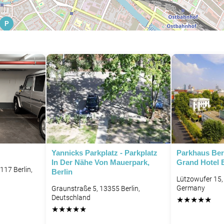
P
Yannicks Parkplatz - Parkplatz
Parkhaus Berl
In Der Nähe Von Mauerpark,
Grand Hotel 
117 Berlin,
Berlin
Lützowufer 15, 
Germany
Graunstraße 5, 13355 Berlin,
Deutschland
★
★
★
★
★
★
★
★
★
★