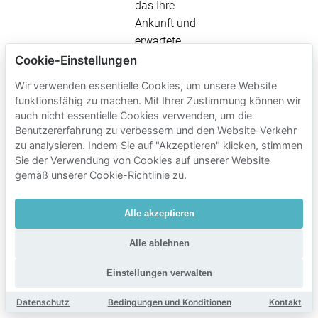
das Ihre
Ankunft und
erwartete
Rückkehr
Cookie-Einstellungen
abdeckt, um
Wir verwenden essentielle Cookies, um unsere Website
Zeitverlust
funktionsfähig zu machen. Mit Ihrer Zustimmung können wir
oder
auch nicht essentielle Cookies verwenden, um die
Abschneiden
Benutzererfahrung zu verbessern und den Website-Verkehr
zu analysieren. Indem Sie auf "Akzeptieren" klicken, stimmen
zu vermeiden.
Sie der Verwendung von Cookies auf unserer Website
Auf
gemäß unserer Cookie-Richtlinie zu.
Einschränkungen
achten:
Alle akzeptieren
Bestätigen Sie,
ob öffentliche
Alle ablehnen
Bordsteinparkplätze
gebührenpflichtig
Einstellungen verwalten
sind und wie
Datenschutz
Bedingungen und Konditionen
Kontakt
lange sie gültig