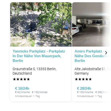
Yannicks Parkplatz - Parkplatz
Amirs Parkplatz - Pa
In Der Nähe Von Mauerpark,
Nähe Des Gendarme
Berlin
Berlin
Graunstraße 5, 13355 Berlin,
Alte Jakobstraße 51, 10
Deutschland
Germany
★
★
★
★
★
★
★
★
★
★
€ 16/24h
€ 28/24h
€ 62/Woche · € 152/Monat
€ 100/Woche · € 250/Monat
Mindestdauer: 1 Tag
Mindestdauer: 1 Tag
P
P