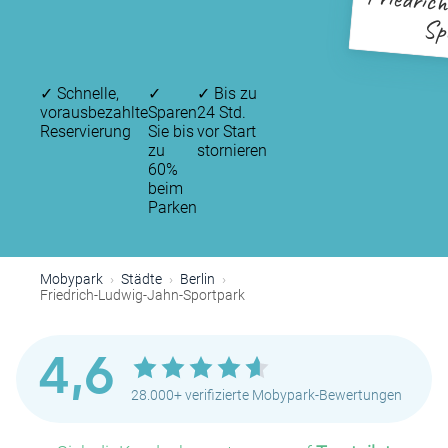
Friedric
Sp
✓
Schnelle,
✓
✓
Bis zu
vorausbezahlte
Sparen
24 Std.
Reservierung
Sie bis
vor Start
zu
stornieren
60%
beim
Parken
Mobypark
Städte
Berlin
Friedrich-Ludwig-Jahn-Sportpark
4,6
28.000+ verifizierte Mobypark-Bewertungen