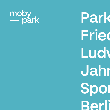
Par
Frie
Lud
Jah
Spor
Berl