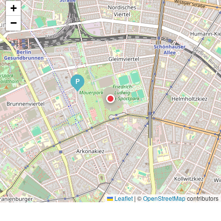
+
−
P
Leaflet
|
©
OpenStreetMap
contributors