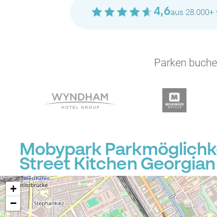
4,6
aus 28.000+ 
Parken buchen
Mobypark Parkmöglichkei
Street Kitchen Georgian
+
−