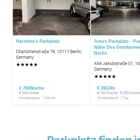
P
Harshita's Parkplatz
Amirs Parkplatz - Pa
Nähe Des Gendarme
Charlottenstraße 78, 10117 Berlin,
Berlin
Germany
Alte Jakobstraße 51, 10
★
★
★
★
★
Germany
★
★
★
★
★
€ 70/Woche
€ 28/24h
€ 200/Monat
€ 100/Woche · € 250/Monat
Mindestdauer: 1 Woche
Mindestdauer: 1 Tag