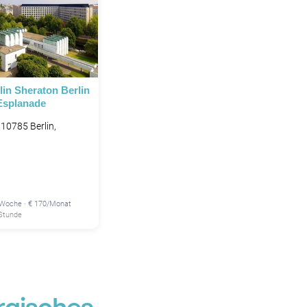
in Sheraton Berlin
Esplanade
10785 Berlin,
/Woche · € 170/Monat
 Stunde