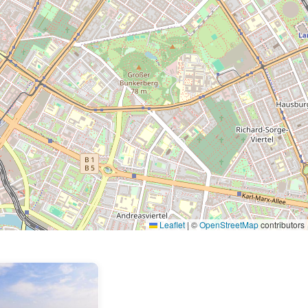
Leaflet
|
©
OpenStreetMap
contributors