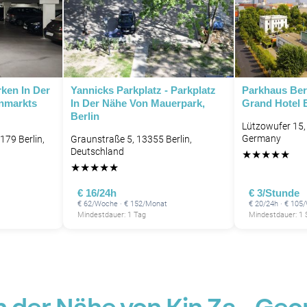
rken In Der
Yannicks Parkplatz - Parkplatz
Parkhaus Berl
nmarkts
In Der Nähe Von Mauerpark,
Grand Hotel 
Berlin
Lützowufer 15, 
Germany
179 Berlin,
Graunstraße 5, 13355 Berlin,
Deutschland
★
★
★
★
★
★
★
★
★
★
€ 16/24h
€ 3/Stunde
€ 62/Woche · € 152/Monat
€ 20/24h · € 105
Mindestdauer: 1 Tag
Mindestdauer: 1