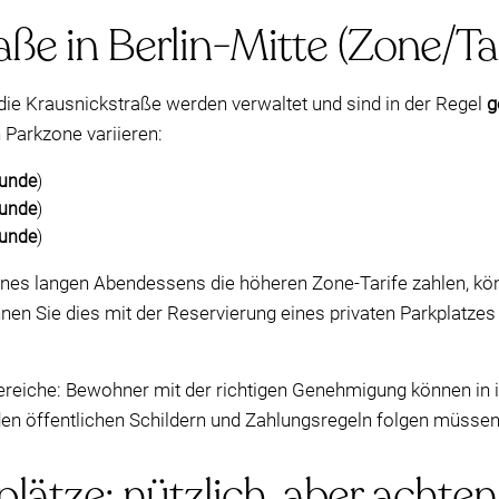
aße in Berlin-Mitte (Zone/T
die Krausnickstraße werden verwaltet und sind in der Regel
g
h Parkzone variieren:
tunde
)
tunde
)
tunde
)
es langen Abendessens die höheren Zone-Tarife zahlen, könn
nnen Sie dies mit der Reservierung eines privaten Parkplatze
ereiche: Bewohner mit der richtigen Genehmigung können in 
den öffentlichen Schildern und Zahlungsregeln folgen müssen
ätze: nützlich, aber achten