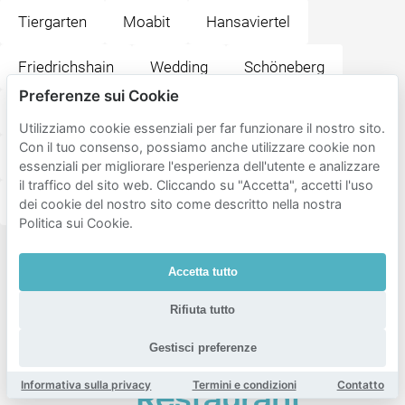
Tiergarten
Moabit
Hansaviertel
Friedrichshain
Wedding
Schöneberg
Preferenze sui Cookie
Alt-Treptow
Fennpfuhl
Heinersdorf
Utilizziamo cookie essenziali per far funzionare il nostro sito.
Con il tuo consenso, possiamo anche utilizzare cookie non
Weissensee
Niederschönhausen
Tempelhof
essenziali per migliorare l'esperienza dell'utente e analizzare
il traffico del sito web. Cliccando su "Accetta", accetti l'uso
Charlottenburg
dei cookie del nostro sito come descritto nella nostra
Politica sui Cookie.
Destinazioni
Accetta tutto
popolari
vicino a
Rifiuta tutto
Kin Za -
Gestisci preferenze
Georgisches
Informativa sulla privacy
Termini e condizioni
Contatto
Restaurant