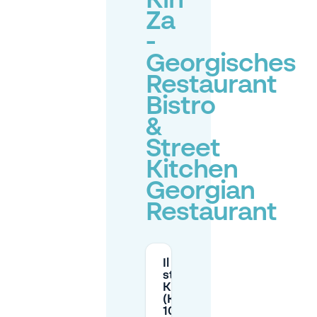
Kin
Za
-
Georgisches
Restaurant
Bistro
&
Street
Kitchen
Georgian
Restaurant
Il parcheggio in
strada intorno a
Kin Za
(Krausnickstraße,
10115 Berlino) è a