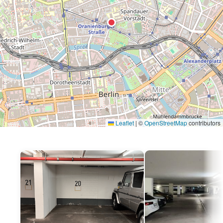
Leaflet
|
©
OpenStreetMap
contributors
P
P