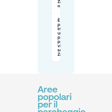
Za—in strada
o in garage?
È più facile
prenotare
in anticipo
un
parcheggio
per una
visita
serale a Kin
Za?
Aree
popolari
per il