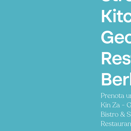
Kit
Geo
Res
Ber
Prenota u
Kin Za - 
Bistro & 
Restauran