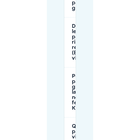
pagamento o
gratuito?
Dove si applicano
le regole di
parcheggio
riservato ai
residenti
(Bewohnerparken)
vicino a Kin Za?
Posso
parcheggiare
gratuitamente
la domenica o
nei giorni
festivi vicino a
Kin Za?
Quanto costa
parcheggiare
vicino a Kin