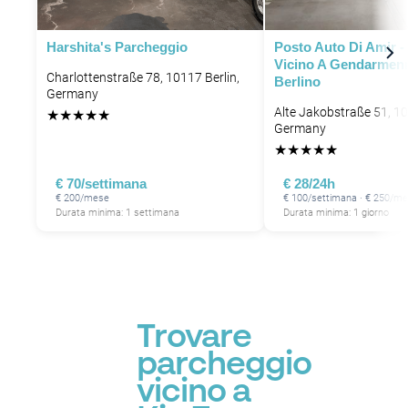
Harshita's Parcheggio
Posto Auto Di Amir -
Vicino A Gendarmen
Charlottenstraße 78, 10117 Berlin,
Berlino
Germany
Alte Jakobstraße 51, 10
★
★
★
★
★
Germany
★
★
★
★
★
€ 70/settimana
€ 28/24h
€ 200/mese
€ 100/settimana · € 250/m
Durata minima: 1 settimana
Durata minima: 1 giorno
Trovare
parcheggio
vicino a