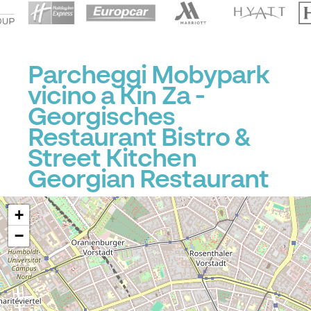
Parcheggi Mobypark
P
vicino a Kin Za -
Georgisches
Restaurant Bistro &
Street Kitchen
Georgian Restaurant
+
−