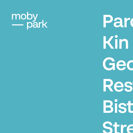
Par
Kin 
Geo
Res
Bis
Str