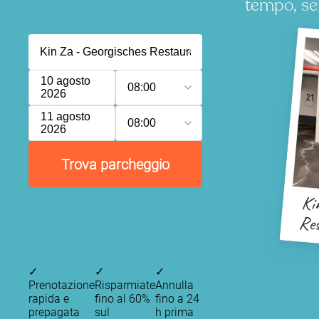
tempo, se
10 agosto
08:00
2026
11 agosto
08:00
2026
Trova parcheggio
Ki
Re
S
Geo
✓
✓
✓
Prenotazione
Risparmiate
Annulla
rapida e
fino al 60%
fino a 24
prepagata
sul
h prima