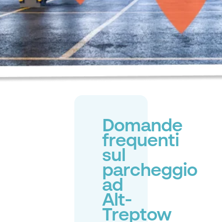
Domande
frequenti
sul
parcheggio
ad
Alt-
Treptow