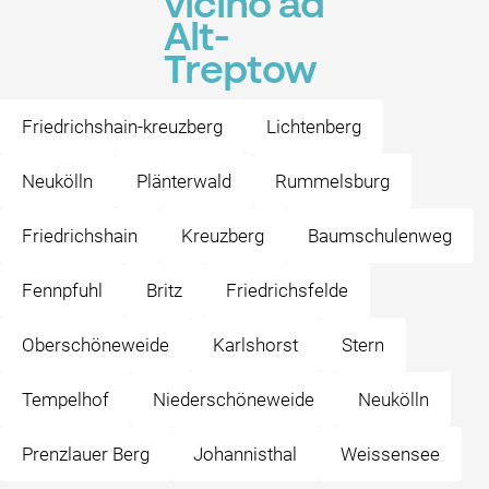
vicino ad
Alt-
Treptow
Friedrichshain-kreuzberg
Lichtenberg
Neukölln
Plänterwald
Rummelsburg
Friedrichshain
Kreuzberg
Baumschulenweg
Fennpfuhl
Britz
Friedrichsfelde
Oberschöneweide
Karlshorst
Stern
Tempelhof
Niederschöneweide
Neukölln
Prenzlauer Berg
Johannisthal
Weissensee