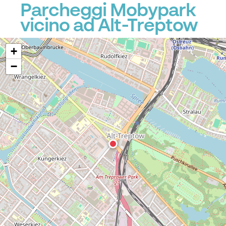
Parcheggi Mobypark
vicino ad Alt-Treptow
+
−