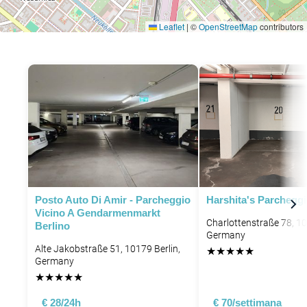
Leaflet
|
©
OpenStreetMap
contributors
Posto Auto Di Amir - Parcheggio
Harshita's Parchegg
Vicino A Gendarmenmarkt
Charlottenstraße 78, 10
Berlino
Germany
Alte Jakobstraße 51, 10179 Berlin,
★
★
★
★
★
Germany
★
★
★
★
★
€ 28/24h
€ 70/settimana