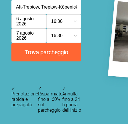
6 agosto
16:30
2026
7 agosto
16:30
2026
Trova parcheggio
✓
✓
✓
Prenotazione
Risparmiate
Annulla
rapida e
fino al 60%
fino a 24
prepagata
sul
h prima
parcheggio
dell’inizio