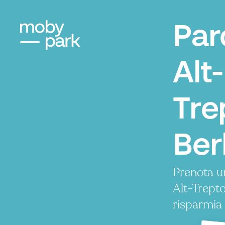
Par
Alt-
Tre
Ber
Prenota u
Alt-Trept
risparmia