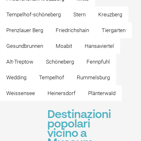
Tempelhof-schöneberg
Stern
Kreuzberg
Prenzlauer Berg
Friedrichshain
Tiergarten
Gesundbrunnen
Moabit
Hansaviertel
Alt-Treptow
Schöneberg
Fennpfuhl
Wedding
Tempelhof
Rummelsburg
Weissensee
Heinersdorf
Plänterwald
Destinazioni
popolari
vicino a