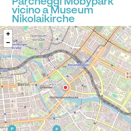
Parcheggi Mobypark
vicino a Museum
Nikolaikirche
+
−
P
P