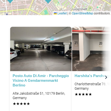
Leaflet
|
©
OpenStreetMap
contributors
Posto Auto Di Amir - Parcheggio
Harshita's Parchegg
Vicino A Gendarmenmarkt
Charlottenstraße 78, 10
Berlino
Germany
Alte Jakobstraße 51, 10179 Berlin,
★
★
★
★
★
Germany
★
★
★
★
★