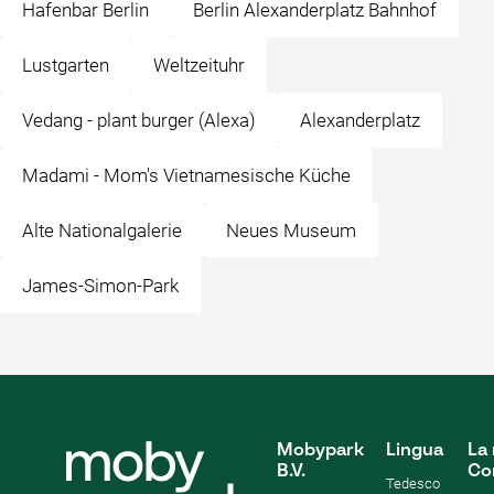
Hafenbar Berlin
Berlin Alexanderplatz Bahnhof
Lustgarten
Weltzeituhr
Vedang - ️plant burger ️(Alexa)
Alexanderplatz
Madami - Mom's Vietnamesische Küche
Alte Nationalgalerie
Neues Museum
James-Simon-Park
Mobypark
Lingua
La 
B.V.
Co
Tedesco