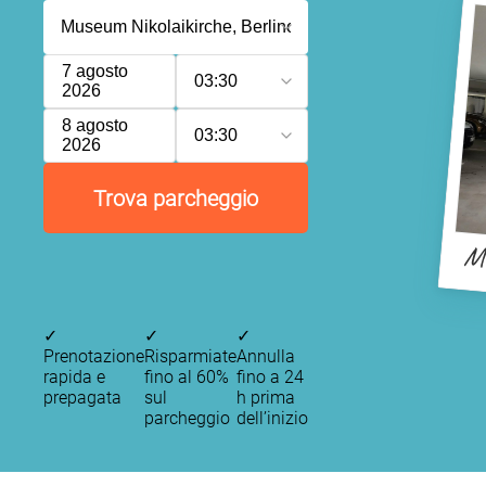
7 agosto
03:30
2026
8 agosto
03:30
2026
Trova parcheggio
Mu
✓
✓
✓
Prenotazione
Risparmiate
Annulla
rapida e
fino al 60%
fino a 24
prepagata
sul
h prima
parcheggio
dell’inizio