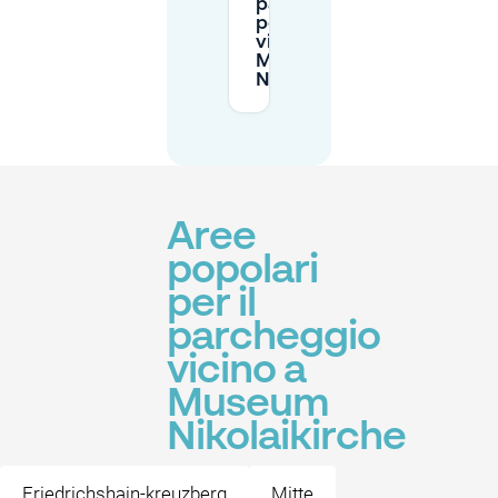
parcheggio
per disabili
vicino al
Museo
Nikolaikirche?
Aree
popolari
per il
parcheggio
vicino a
Museum
Nikolaikirche
Friedrichshain-kreuzberg
Mitte