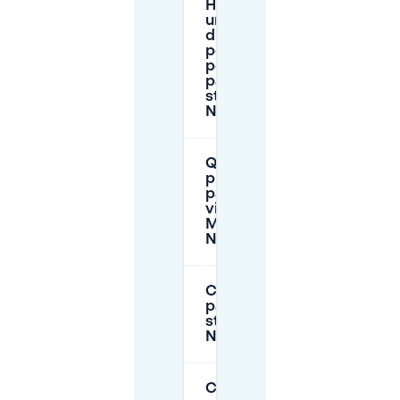
Ho bisogno di
un permesso
di parcheggio
per residenti
per il
parcheggio in
strada a
Nikolaiviertel?
Quali sono i
prezzi tipici di
parcheggio
vicino al
Museo
Nikolaikirche?
Come pago il
parcheggio in
strada intorno a
Nikolaikirchplatz?
C'è