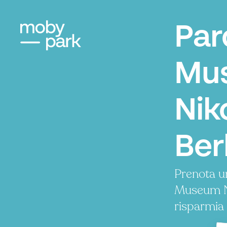
Par
Mu
Nik
Ber
Prenota u
Museum Ni
risparmia