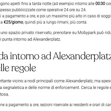
ono aperti fino a tarda notte (ad esempio intorno alle
00:30
con
 spesso pubblicizzate come operative 24 ore su 24.
i a pagamento a ore, e poi un massimo più alto in caso di sog
 a
€25/giorno
, quindi più a lungo rimani, più conta.
e uno spazio privato riservato, prenotare su Mobypark può ri
di punta intorno ad Alexanderplatz.
da intorno ad Alexanderplatz
lle regole
ettante vicino a nodi principali come Alexanderplatz, ma spe
la segnaletica e delle norme di enforcement. Cerca le regole
tosa.
ne a pagamento a ore, sezioni riservate ai residenti e orari di c