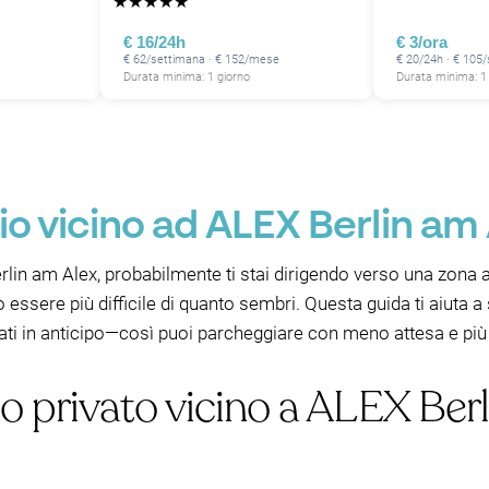
★
★
★
★
★
€ 16/24h
€ 3/ora
€ 62/settimana · € 152/mese
€ 20/24h · € 105
Durata minima: 1 giorno
Durata minima: 1
o vicino ad ALEX Berlin am 
in am Alex, probabilmente ti stai dirigendo verso una zona a
ssere più difficile di quanto sembri. Questa guida ti aiuta a 
otati in anticipo—così puoi parcheggiare con meno attesa e più
o privato vicino a ALEX Ber