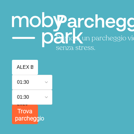
Parcheggi
Prenota un parcheggio vi
senza stress.
7
01:30
agosto
2026
8
01:30
agosto
2026
Trova
parcheggio