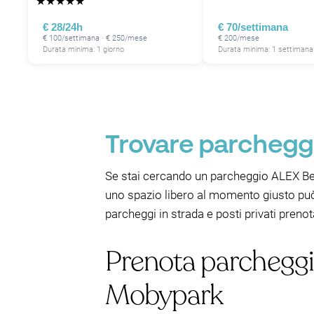
★
★
★
★
★
€ 28/24h
€ 70/settimana
€ 100/settimana · € 250/mese
€ 200/mese
Durata minima: 1 giorno
Durata minima: 1 settimana
Trovare parcheggi
Se stai cercando un parcheggio ALEX Berl
uno spazio libero al momento giusto può e
parcheggi in strada e posti privati pren
Prenota parcheggi
Mobypark