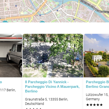
P
P
io
Il Parcheggio Di Yannick -
Parcheggio B
Parcheggio Vicino A Mauerpark,
Berlino Gran
117 Berlin,
Berlino
Lützowufer 15, 
Germany
Graunstraße 5, 13355 Berlin,
Deutschland
★
★
★
★
★