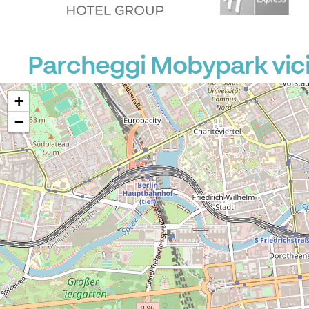
Parcheggi Mobypark vici
+
−