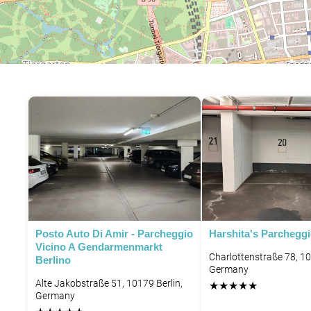
P
Posto Auto Di Amir - Parcheggio
Harshita's Parchegg
Vicino A Gendarmenmarkt
Charlottenstraße 78, 10
Berlino
Germany
Alte Jakobstraße 51, 10179 Berlin,
★
★
★
★
★
Germany