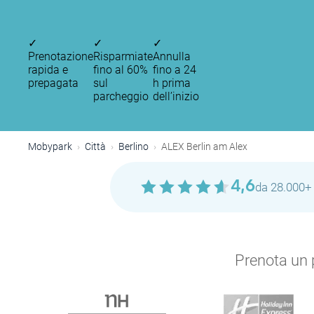
✓
✓
✓
Prenotazione
Risparmiate
Annulla
rapida e
fino al 60%
fino a 24
prepagata
sul
h prima
parcheggio
dell’inizio
Mobypark
Città
Berlino
ALEX Berlin am Alex
4,6
da 28.000+ 
Prenota un p