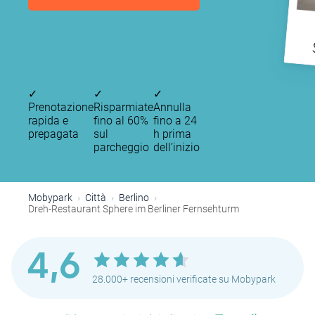
✓
✓
✓
Prenotazione
Risparmiate
Annulla
rapida e
fino al 60%
fino a 24
prepagata
sul
h prima
parcheggio
dell’inizio
Mobypark
Città
Berlino
Dreh-Restaurant Sphere im Berliner Fernsehturm
4,6
28.000+ recensioni verificate su Mobypark