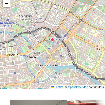
−
Leaflet
|
©
OpenStreetMap
contributors
P
P