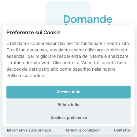
Domande
frequenti
Preferenze sui Cookie
sul
Utilizziamo cookie essenziali per far funzionare il nostro sito.
parcheggio
Con il tuo consenso, possiamo anche utilizzare cookie non
vicino
essenziali per migliorare l'esperienza dell'utente e analizzare
il traffico del sito web. Cliccando su "Accetta", accetti l'uso
a
dei cookie del nostro sito come descritto nella nostra
Dreh-
Politica sui Cookie.
Restaurant
Sphere
Accetta tutto
im
Rifiuta tutto
Berliner
Fernsehturm
Gestisci preferenze
Informativa sulla privacy
Termini e condizioni
Contatto