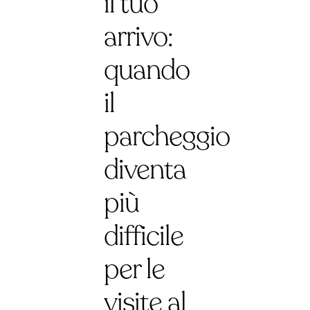
il tuo
arrivo:
quando
il
parcheggio
diventa
più
difficile
per le
visite al