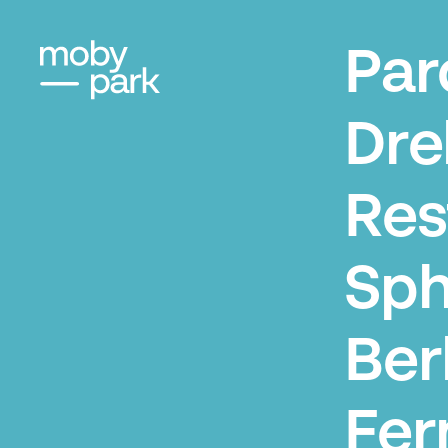
Par
Dre
Res
Sph
Ber
Fer