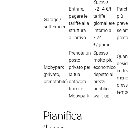
Spesso
Entrare,
~2–4 €/h;
Parc
pagare le
tariffe
più
Garage /
tariffe alla
giornaliere
preve
sotterraneo
struttura
intorno a
se arr
all’arrivo
~24
prest
€/giorno
Prenota un
Spesso
Quan
posto
molto più
desid
Mobypark
privato per
economico
certe
(privato,
la tua
rispetto ai
men
prenotabile)
data/ora
prezzi
press
tramite
pubblici
temp
Mobypark
walk-up
Pianifica