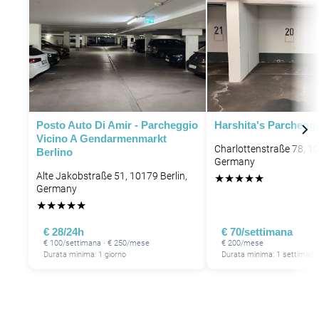
Posto Auto Di Amir - Parcheggio
Harshita's Parchegg
Vicino A Gendarmenmarkt
Charlottenstraße 78, 10
Berlino
Germany
Alte Jakobstraße 51, 10179 Berlin,
★
★
★
★
★
Germany
★
★
★
★
★
€ 28/24h
€ 70/settimana
€ 100/settimana · € 250/mese
€ 200/mese
Durata minima: 1 giorno
Durata minima: 1 settimana