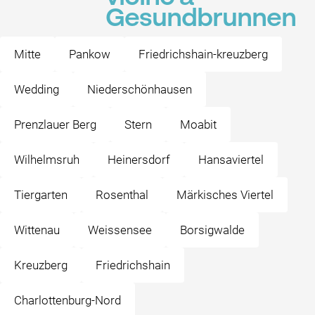
Gesundbrunnen
Mitte
Pankow
Friedrichshain-kreuzberg
Wedding
Niederschönhausen
Prenzlauer Berg
Stern
Moabit
Wilhelmsruh
Heinersdorf
Hansaviertel
Tiergarten
Rosenthal
Märkisches Viertel
Wittenau
Weissensee
Borsigwalde
Kreuzberg
Friedrichshain
Charlottenburg-Nord