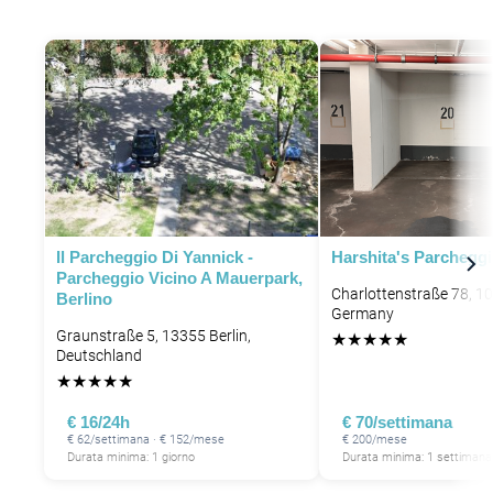
Il Parcheggio Di Yannick -
Harshita's Parchegg
Parcheggio Vicino A Mauerpark,
Charlottenstraße 78, 10
Berlino
Germany
Graunstraße 5, 13355 Berlin,
★
★
★
★
★
Deutschland
★
★
★
★
★
€ 16/24h
€ 70/settimana
€ 62/settimana · € 152/mese
€ 200/mese
Durata minima: 1 giorno
Durata minima: 1 settimana