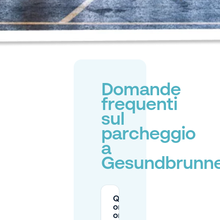
Domande
frequenti
sul
parcheggio
a
Gesundbrunn
Quali sono gli
orari e il prezzo
orario della