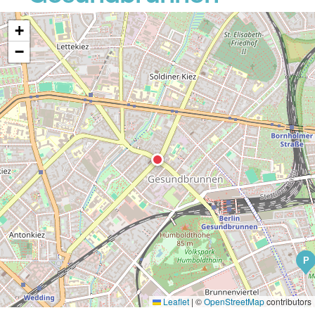
+
−
P
Leaflet
|
©
OpenStreetMap
contributors