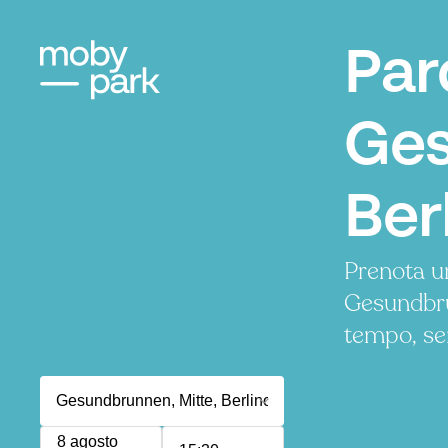
Par
Ges
Ber
Prenota u
Gesundbru
tempo, se
8 agosto