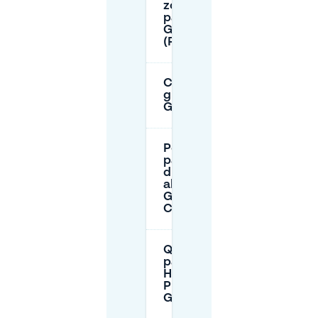
zona di
parcheggio a
Gesundbrunnen
(Parkzone 80)?
C'è parcheggio
gratuito a
Gesundbrunnen?
Posso
parcheggiare
durante la notte
al garage del
Gesundbrunnen
Center?
Quanto costa il
parcheggio a
Hanne-Sobek-
Platz (Bahnhof
Gesundbrunnen)?