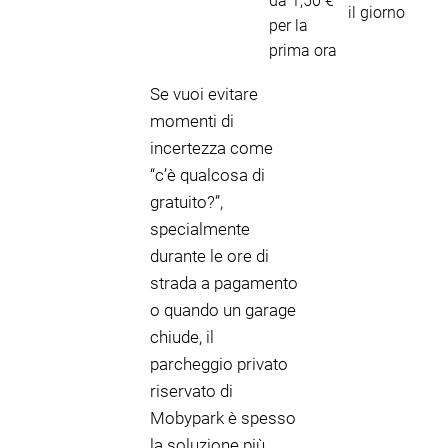
da 1,50 €
il giorno
per la
prima ora
Se vuoi evitare
momenti di
incertezza come
“c’è qualcosa di
gratuito?”,
specialmente
durante le ore di
strada a pagamento
o quando un garage
chiude, il
parcheggio privato
riservato di
Mobypark è spesso
la soluzione più