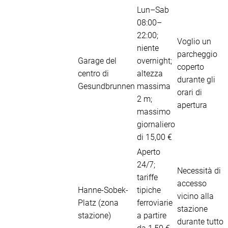
Lun–Sab
08:00–
22:00;
Voglio un
niente
parcheggio
Garage del
overnight;
coperto
centro di
altezza
durante gli
Gesundbrunnen
massima
orari di
2 m;
apertura
massimo
giornaliero
di 15,00 €
Aperto
24/7;
Necessità di
tariffe
accesso
Hanne-Sobek-
tipiche
vicino alla
Platz (zona
ferroviarie
stazione
stazione)
a partire
durante tutto