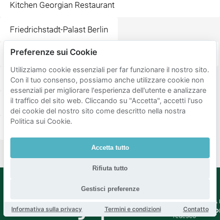
Kitchen Georgian Restaurant
Friedrichstadt-Palast Berlin
Preferenze sui Cookie
Supreme Burger Grill & Bar
Rosa-Luxemburg-Platz
Utilizziamo cookie essenziali per far funzionare il nostro sito.
Monsieur Vuong
Monbijoupark
Con il tuo consenso, possiamo anche utilizzare cookie non
essenziali per migliorare l'esperienza dell'utente e analizzare
il traffico del sito web. Cliccando su "Accetta", accetti l'uso
Spreebogenpark
Chamäleon Berlin gGmbH
dei cookie del nostro sito come descritto nella nostra
Politica sui Cookie.
Station Berlin Friedrichstraße
James-Simon-Park
Accetta tutto
Rifiuta tutto
Gestisci preferenze
Mobypark
Lingua
La 
Informativa sulla privacy
Termini e condizioni
Contatto
B.V.
Co
Tedesco