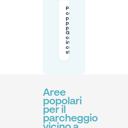
Perché dovrei
considerare di
prenotare un
parcheggio
privato a
Gesundbrunnen
con Mobypark
invece di
cercarlo in
strada?
Aree
popolari
per il
parcheggio
vicino a