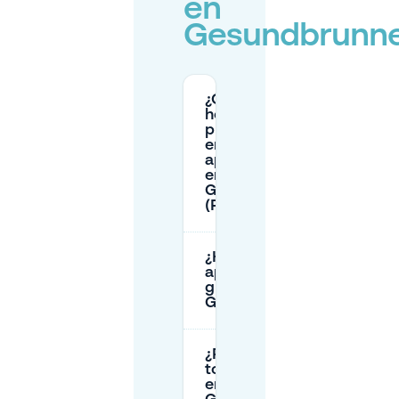
en
Gesundbrunn
¿Cuáles son los
horarios y el
precio por hora
en la zona de
aparcamiento
en
Gesundbrunnen
(Parkzone 80)?
¿Hay
aparcamiento
gratuito en
Gesundbrunnen?
¿Puedo aparcar
toda la noche
en el garaje del