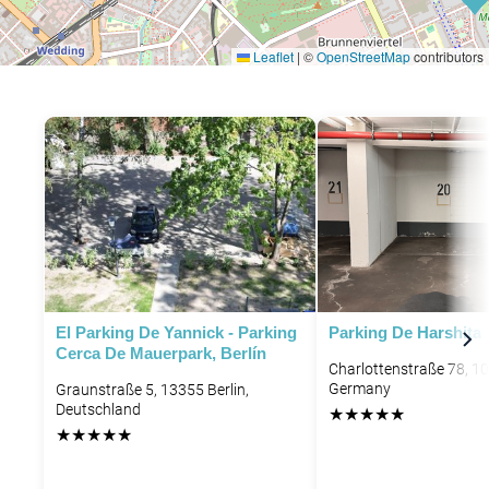
Leaflet
|
©
OpenStreetMap
contributors
El Parking De Yannick - Parking
Parking De Harshita
Cerca De Mauerpark, Berlín
Charlottenstraße 78, 10
Germany
Graunstraße 5, 13355 Berlin,
Deutschland
★
★
★
★
★
★
★
★
★
★