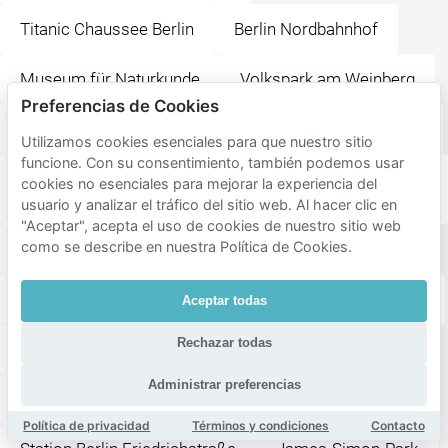
Titanic Chaussee Berlin
Berlin Nordbahnhof
Museum für Naturkunde
Volkspark am Weinberg
Preferencias de Cookies
Kollwitzplatz
Berlin Hauptbahnhof
Berlin HBF
Utilizamos cookies esenciales para que nuestro sitio
funcione. Con su consentimiento, también podemos usar
Kin Za - Georgisches Restaurant Bistro & Street
cookies no esenciales para mejorar la experiencia del
Kitchen Georgian Restaurant
usuario y analizar el tráfico del sitio web. Al hacer clic en
"Aceptar", acepta el uso de cookies de nuestro sitio web
como se describe en nuestra Política de Cookies.
Friedrichstadt-Palast Berlin
Supreme Burger Grill & Bar
Rosa-Luxemburg-Platz
Aceptar todas
Rechazar todas
Monsieur Vuong
Monbijoupark
Administrar preferencias
Spreebogenpark
Chamäleon Berlin gGmbH
Política de privacidad
Términos y condiciones
Contacto