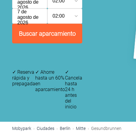
02:00
agosto de
2026
7 de
02:00
agosto de
2026
Buscar aparcamiento
✓
Reserva
✓
Ahorre
✓
rápida y
hasta un 60%
Cancela
prepagada
en
hasta
aparcamiento
24 h
antes
del
inicio
Mobypark
Ciudades
Berlín
Mitte
Gesundbrunnen