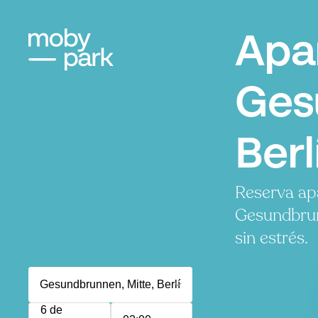
Apa
Ges
Berl
Reserva ap
Gesundbrun
sin estrés.
6 de