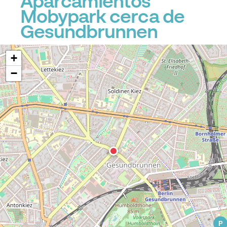
Aparcamientos
Mobypark cerca de
Gesundbrunnen
+
−
P