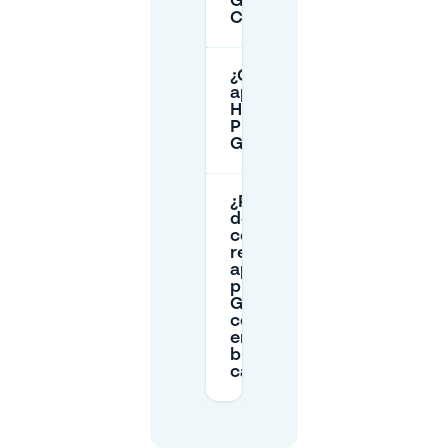
Gesundbrunnen
Center?
¿Cuánto cuesta
aparcar en
Hanne-Sobek-
Platz (Bahnhof
Gesundbrunnen)?
¿Por qué
debería
considerar
reservar
aparcamiento
privado en
Gesundbrunnen
con Mobypark
en lugar de
buscar en la
calle?