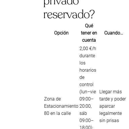
privado
reservado?
Qué
Opción
tener en
Cuando…
cuenta
2,00 €/h
durante
los
horarios
de
control
(lun–vie
Llegar más
Zona de
09:00–
tarde y poder
Estacionamiento
20:00,
aparcar
80 en la calle
sáb
legalmente
09:00–
sin prisas
18:00);