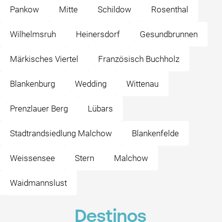
Pankow
Mitte
Schildow
Rosenthal
Wilhelmsruh
Heinersdorf
Gesundbrunnen
Märkisches Viertel
Französisch Buchholz
Blankenburg
Wedding
Wittenau
Prenzlauer Berg
Lübars
Stadtrandsiedlung Malchow
Blankenfelde
Weissensee
Stern
Malchow
Waidmannslust
Destinos