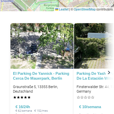
Leaflet
|
©
OpenStreetMap
contributors
El Parking De Yannick - Parking
Parking De Yash - Pa
Cerca De Mauerpark, Berlín
De La Estación Witte
Graunstraße 5, 13355 Berlin,
Finsterwalder Str. 44, 1
Deutschland
Germany
★
★
★
★
★
☆
☆
☆
☆
☆
€ 16/24h
€ 10/semana
€ 62/semana · € 152/mes