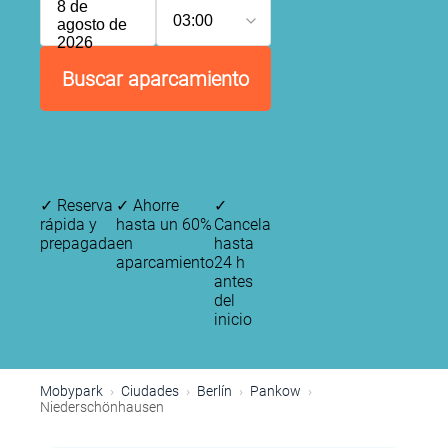
8 de
03:00
agosto de
2026
Buscar aparcamiento
✓
Reserva
✓
Ahorre
✓
rápida y
hasta un 60%
Cancela
prepagada
en
hasta
aparcamiento
24 h
antes
del
inicio
Mobypark
Ciudades
Berlín
Pankow
Niederschönhausen