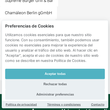
Supreme Burger Grill & Bar
Chamäleon Berlin gGmbH
Hofbräu Wirtshaus Berlin
Preferencias de Cookies
Utilizamos cookies esenciales para que nuestro sitio
Friedrichstadt-Palast Berlin
Monbijoupark
funcione. Con su consentimiento, también podemos usar
cookies no esenciales para mejorar la experiencia del
Madami - Mom's Vietnamesische Küche
usuario y analizar el tráfico del sitio web. Al hacer clic en
"Aceptar", acepta el uso de cookies de nuestro sitio web
como se describe en nuestra Política de Cookies.
Volkspark Friedrichshain
Berlin Hauptbahnhof
Berlin HBF
Aceptar todas
Rechazar todas
Administrar preferencias
Política de privacidad
Términos y condiciones
Contacto