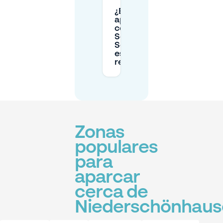
¿El
aparcamiento
cerca de
Schloss
Schönhausen
está
restringido?
Zonas
populares
para
aparcar
cerca de
Niederschönhaus