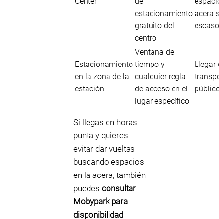
Center
de
espaci
estacionamiento
acera 
gratuito del
escaso
centro
Ventana de
Estacionamiento
tiempo y
Llegar 
en la zona de la
cualquier regla
transp
estación
de acceso en el
públic
lugar específico
Si llegas en horas
punta y quieres
evitar dar vueltas
buscando espacios
en la acera, también
puedes
consultar
Mobypark para
disponibilidad