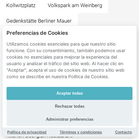
Kollwitzplatz
Volkspark am Weinberg
Gedenkstätte Berliner Mauer
Preferencias de Cookies
Volkspark Friedrichshain
Rosa-Luxemburg-Platz
Utilizamos cookies esenciales para que nuestro sitio
funcione. Con su consentimiento, también podemos usar
Berlin Nordbahnhof
Monsieur Vuong
cookies no esenciales para mejorar la experiencia del
usuario y analizar el tráfico del sitio web. Al hacer clic en
Titanic Chaussee Berlin
Hofbräu Wirtshaus Berlin
"Aceptar", acepta el uso de cookies de nuestro sitio web
como se describe en nuestra Política de Cookies.
Museum für Naturkunde
Aceptar todas
Madami - Mom's Vietnamesische Küche
Rechazar todas
Chamäleon Berlin gGmbH
Administrar preferencias
Kin Za - Georgisches Restaurant Bistro & Street
Política de privacidad
Términos y condiciones
Contacto
Kitchen Georgian Restaurant