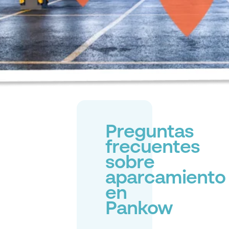
Preguntas
frecuentes
sobre
aparcamiento
en
Pankow