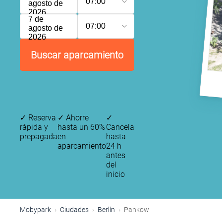
07:00
agosto de
2026
7 de
07:00
agosto de
2026
Buscar aparcamiento
✓
Reserva
✓
Ahorre
✓
rápida y
hasta un 60%
Cancela
prepagada
en
hasta
aparcamiento
24 h
antes
del
inicio
Mobypark
Ciudades
Berlín
Pankow