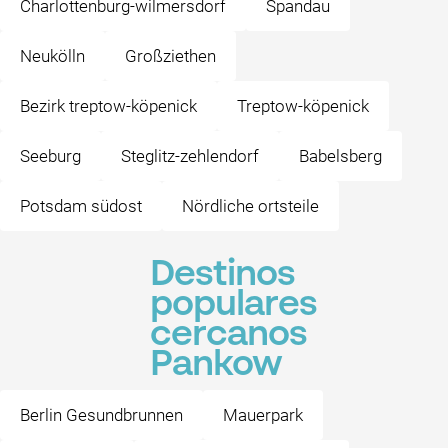
Charlottenburg-wilmersdorf
Spandau
Neukölln
Großziethen
Bezirk treptow-köpenick
Treptow-köpenick
Seeburg
Steglitz-zehlendorf
Babelsberg
Potsdam südost
Nördliche ortsteile
Destinos
populares
cercanos
Pankow
Berlin Gesundbrunnen
Mauerpark