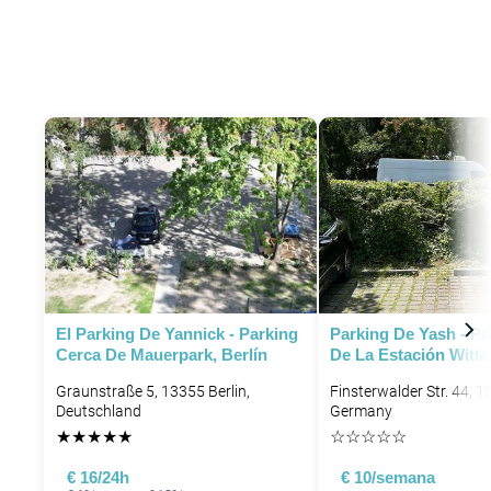
El Parking De Yannick - Parking
Parking De Yash - Pa
Cerca De Mauerpark, Berlín
De La Estación Witte
Graunstraße 5, 13355 Berlin,
Finsterwalder Str. 44, 1
Deutschland
Germany
★
★
★
★
★
☆
☆
☆
☆
☆
€ 16/24h
€ 10/semana