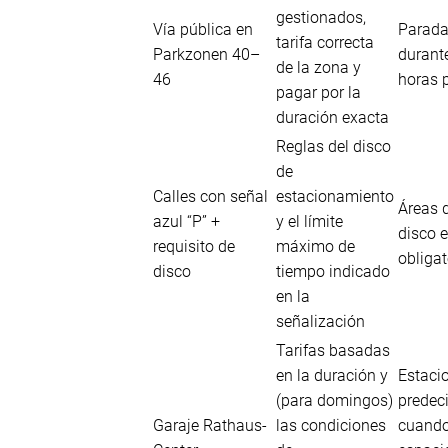
gestionados,
Vía pública en
Parada
tarifa correcta
Parkzonen 40–
durant
de la zona y
46
horas 
pagar por la
duración exacta
Reglas del disco
de
Calles con señal
estacionamiento
Áreas 
azul “P” +
y el límite
disco 
requisito de
máximo de
obligat
disco
tiempo indicado
en la
señalización
Tarifas basadas
en la duración y
Estaci
(para domingos)
predec
Garaje Rathaus-
las condiciones
cuando