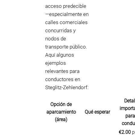
acceso predecible
—especialmente en
calles comerciales
concurridas y
nodos de
transporte público.
Aquí algunos
ejemplos
relevantes para
conductores en
Steglitz-Zehlendorf:
Detal
Opción de
import
aparcamiento
Qué esperar
para
(área)
condu
€2.00
p