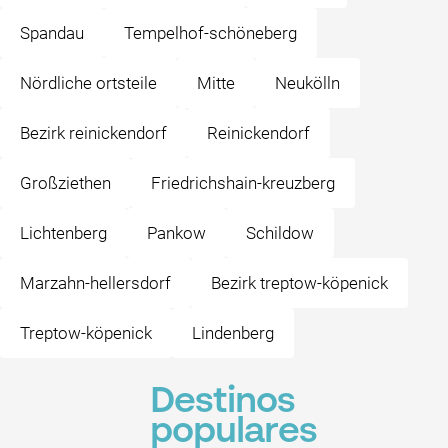
Spandau
Tempelhof-schöneberg
Nördliche ortsteile
Mitte
Neukölln
Bezirk reinickendorf
Reinickendorf
Großziethen
Friedrichshain-kreuzberg
Lichtenberg
Pankow
Schildow
Marzahn-hellersdorf
Bezirk treptow-köpenick
Treptow-köpenick
Lindenberg
Destinos
populares