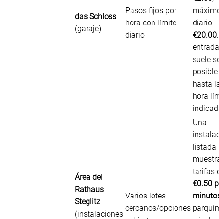
Pasos fijos por
máxim
das Schloss
hora con límite
diario
(garaje)
diario
€20.00
entrada
suele s
posible
hasta l
hora lí
indicad
Una
instala
listada
muestr
tarifas
Área del
€0.50 p
Rathaus
Varios lotes
minuto
Steglitz
cercanos/opciones
parquím
(instalaciones