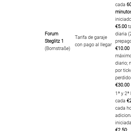
cada
6
minuto
iniciado
€5.00
ta
Forum
diaria (
Tarifa de garaje
Steglitz 1
prepago
con pago al llegar
(Bornstraße)
€10.00
máxim
diario;
por tick
perdido
€30.00
1ª y 2ª
cada
€
cada h
adicion
iniciad
€2.50
;