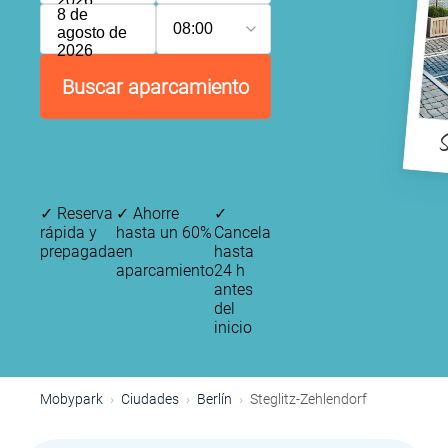
2026
8 de
08:00
agosto de
2026
Buscar aparcamiento
S
✓
Reserva
✓
Ahorre
✓
rápida y
hasta un 60%
Cancela
prepagada
en
hasta
aparcamiento
24 h
antes
del
inicio
Mobypark
Ciudades
Berlín
Steglitz-Zehlendorf