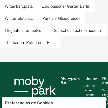
Wittenbergplatz
Zoologischer Garten Berlin
Winterfeldtplatz
Park am Gleisdreieck
Flughafen Tempelhof
Deutsches Technikmuseum
Theater am Potsdamer Platz
Mobypark
Idioma
Nu
B.V.
em
Alemán
Inglés
Sob
Español
Blo
Francia
Help
Preferencias de Cookies
Italiano
Tra