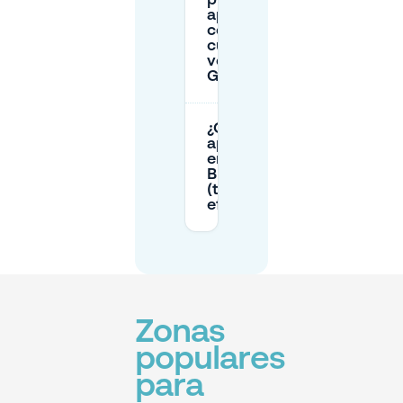
puedo
aparcar
cerca de BER
cuando
vengo de
Großziethen?
¿Cómo pago el
aparcamiento
en
BER/Schönefeld
(tarjeta,
efectivo o app)?
Zonas
populares
para