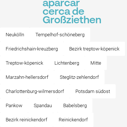
aparcar
cerca de
Großziethen
Neukölln
Tempelhof-schöneberg
Friedrichshain-kreuzberg
Bezirk treptow-köpenick
Treptow-köpenick
Lichtenberg
Mitte
Marzahn-hellersdorf
Steglitz-zehlendorf
Charlottenburg-wilmersdorf
Potsdam südost
Pankow
Spandau
Babelsberg
Bezirk reinickendorf
Reinickendorf