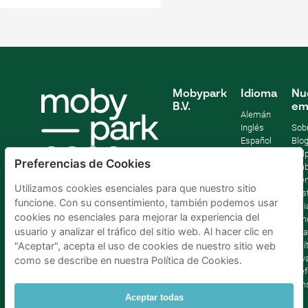
Mobypark
Idioma
Nu
B.V.
em
Alemán
Inglés
Sob
Español
Blo
Francia
Help
Preferencias de Cookies
Italiano
Tra
Holandés
Pre
Utilizamos cookies esenciales para que nuestro sitio
Sost
funcione. Con su consentimiento, también podemos usar
Afil
cookies no esenciales para mejorar la experiencia del
Con
usuario y analizar el tráfico del sitio web. Al hacer clic en
lega
Polí
"Aceptar", acepta el uso de cookies de nuestro sitio web
priv
como se describe en nuestra Política de Cookies.
Pref
con
Aceptar todas