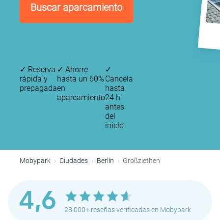
Buscar aparcamiento
✓
Reserva
✓
Ahorre
✓
rápida y
hasta un 60%
Cancela
prepagada
en
hasta
aparcamiento
24 h
antes
del
inicio
Mobypark
Ciudades
Berlín
Großziethen
4,6
28.000+ reseñas verificadas en Mobypark