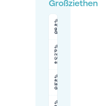
Großziethen
¿Hay
aparcamiento
gratuito en
Großziethen?
¿Existen reglas de
permisos de
residentes
(Anwohnerparken)
en Großziethen?
¿Puedo
aparcar toda
la noche en
Großziethen?
¿Dónde