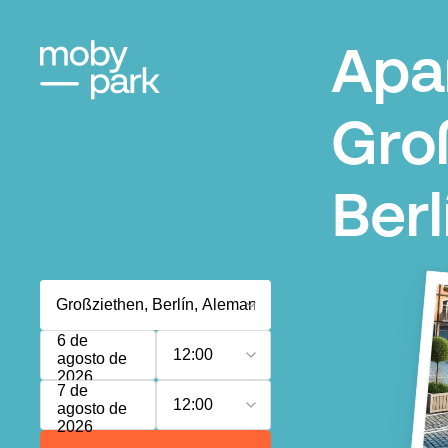
Apa
Gro
Berl
6 de
12:00
agosto de
2026
7 de
12:00
agosto de
2026