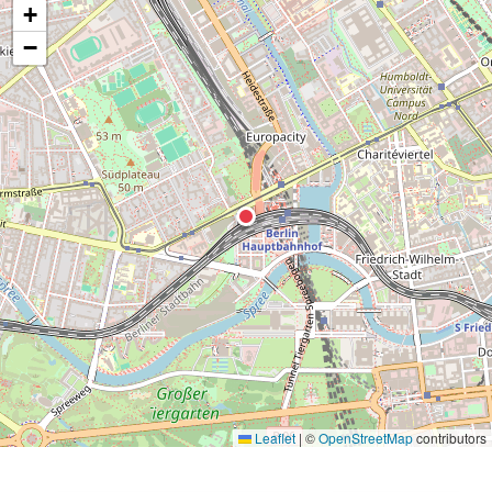
+
−
Leaflet
|
©
OpenStreetMap
contributors