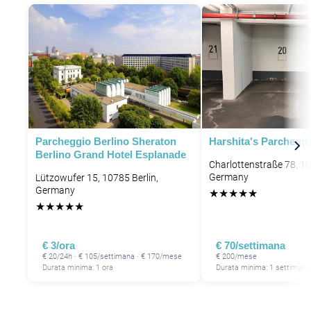
P
Parcheggio Berlino Sheraton
Harshita's Parchegg
Berlino Grand Hotel Esplanade
Charlottenstraße 78, 10
Germany
Lützowufer 15, 10785 Berlin,
Germany
★
★
★
★
★
★
★
★
★
★
€ 3/ora
€ 70/settimana
€ 20/24h · € 105/settimana · € 170/mese
€ 200/mese
Durata minima: 1 ora
Durata minima: 1 settimana