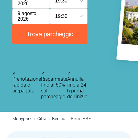
19:30
2026
9 agosto
19:30
2026
Trova parcheggio
✓
✓
✓
Prenotazione
Risparmiate
Annulla
rapida e
fino al 60%
fino a 24
prepagata
sul
h prima
parcheggio
dell’inizio
Mobypark
Città
Berlino
Berlin HBF