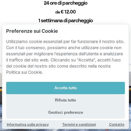
24 ore di parcheggio
€ 12.00
da
1 settimana di parcheggio
€ 62.00
da
Preferenze sui Cookie
1 mese di parcheggio
Utilizziamo cookie essenziali per far funzionare il nostro sito.
€ 152.00
Con il tuo consenso, possiamo anche utilizzare cookie non
da
essenziali per migliorare l'esperienza dell'utente e analizzare
Durata min. 1 ora
il traffico del sito web. Cliccando su "Accetta", accetti l'uso
dei cookie del nostro sito come descritto nella nostra
Politica sui Cookie.
Accetta tutto
Rifiuta tutto
Gestisci preferenze
Informativa sulla privacy
Termini e condizioni
Contatto