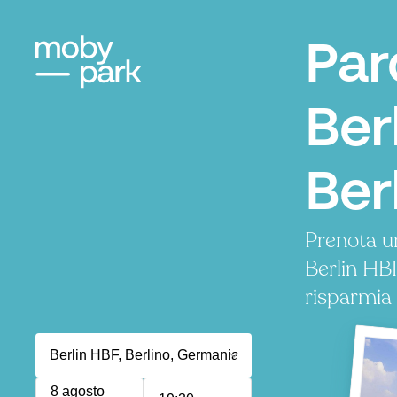
Par
Ber
Ber
Prenota u
Berlin HB
risparmia
8 agosto