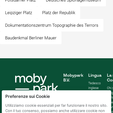
Potsdamer Platz
Deutsches Spionagemuseum
Leipziger Platz
Platz der Republik
Dokumentationszentrum Topographie des Terrors
Baudenkmal Berliner Mauer
Mobypark
Lingua
La 
B.V.
Co
Tedesco
Inglese
Chi
Spagnolo
Blo
Preferenze sui Cookie
Francia
Aiut
Italian
Offe
Utilizziamo cookie essenziali per far funzionare il nostro sito.
Olandese
Sta
Con il tuo consenso, possiamo anche utilizzare cookie non
Sost