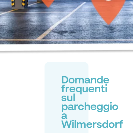
Domande
frequenti
sul
parcheggio
a
Wilmersdorf