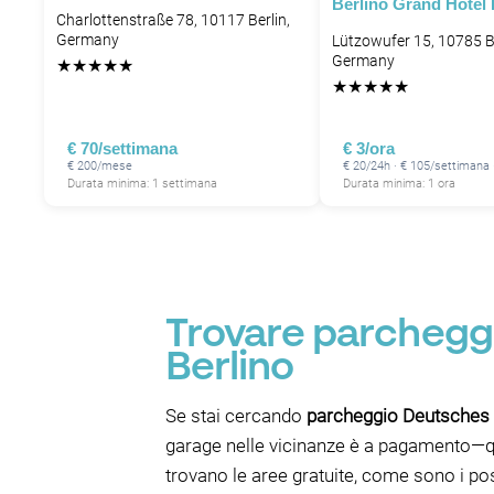
Berlino Grand Hotel
Charlottenstraße 78, 10117 Berlin,
Germany
Lützowufer 15, 10785 Be
Germany
★
★
★
★
★
★
★
★
★
★
€ 70/settimana
€ 3/ora
€ 200/mese
€ 20/24h · € 105/settimana
Durata minima: 1 settimana
Durata minima: 1 ora
Trovare parchegg
Berlino
Se stai cercando
parcheggio Deutsche
garage nelle vicinanze è a pagamento—quin
trovano le aree gratuite, come sono i po