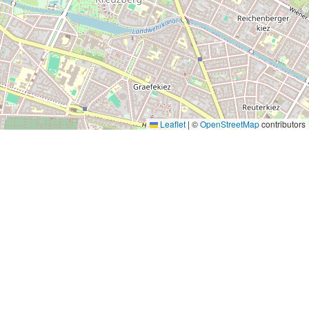
Leaflet
|
©
OpenStreetMap
contributors