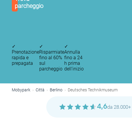
parcheggio
✓
✓
✓
Prenotazione
Risparmiate
Annulla
rapida e
fino al 60%
fino a 24
prepagata
sul
h prima
parcheggio
dell’inizio
Mobypark
Città
Berlino
Deutsches Technikmuseum
4,6
da 28.000+ 