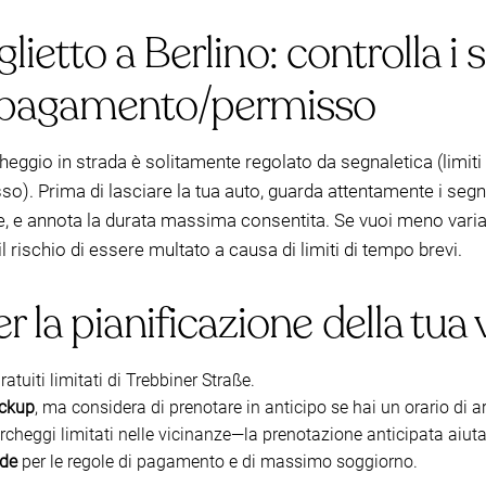
iglietto a Berlino: controlla i 
i pagamento/permisso
rcheggio in strada è solitamente regolato da segnaletica (limi
. Prima di lasciare la tua auto, guarda attentamente i segna
e, e annota la durata massima consentita. Se vuoi meno variab
 rischio di essere multato a causa di limiti di tempo brevi.
 la pianificazione della tua v
atuiti limitati di Trebbiner Straße.
ackup
, ma considera di prenotare in anticipo se hai un orario di ar
archeggi limitati nelle vicinanze—la prenotazione anticipata aiuta
ede
per le regole di pagamento e di massimo soggiorno.