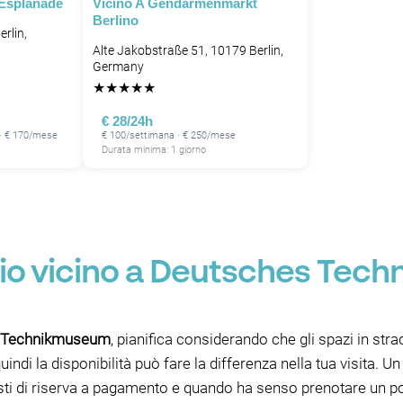
 Esplanade
Vicino A Gendarmenmarkt
Berlino
rlin,
Alte Jakobstraße 51, 10179 Berlin,
Germany
★
★
★
★
★
€ 28/24h
 · € 170/mese
€ 100/settimana · € 250/mese
Durata minima: 1 giorno
io vicino a Deutsches Tec
s Technikmuseum
, pianifica considerando che gli spazi in strad
di la disponibilità può fare la differenza nella tua visita. U
sti di riserva a pagamento e quando ha senso prenotare un po