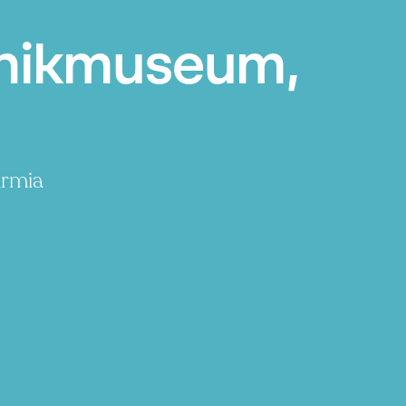
hnikmuseum,
armia