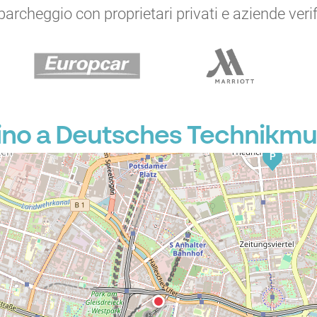
archeggio con proprietari privati e aziende verific
cino a Deutsches Technik
P