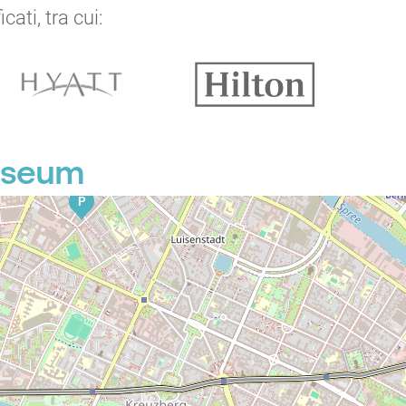
ati, tra cui:
museum
P