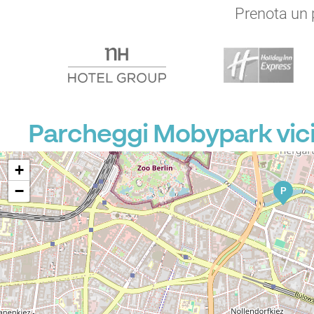
Prenota un p
Parcheggi Mobypark vi
+
−
P