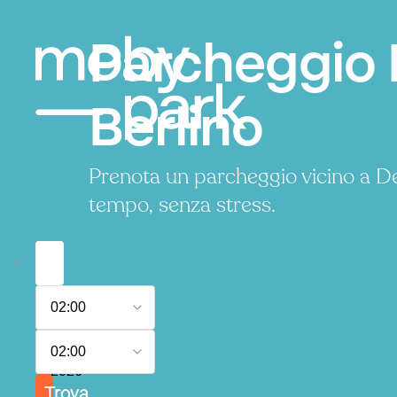
Parcheggio
Berlino
Prenota un parcheggio vicino a 
tempo, senza stress.
6
02:00
agosto
2026
7
02:00
agosto
2026
Trova