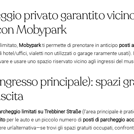
gio privato garantito vicin
con Mobypark
limitato,
Mobypark
ti permette di prenotare in anticipo
posti a
hotel/uffici, vialetti non utilizzati o garage raramente usati).
rivare e usare uno spazio riservato vicino agli ingressi del mu
gresso principale): spazi grat
scita
archeggio limitati su Trebbiner Straße
(l’area principale è pra
ito
per le auto e un piccolo numero di
posti di parcheggio acc
re un’alternativa—se trovi gli spazi gratuiti occupati, confro