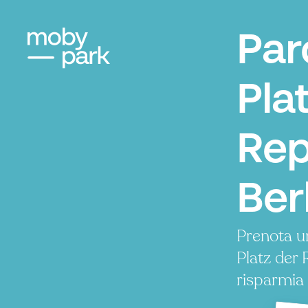
Par
Pla
Rep
Ber
Prenota u
Platz der
risparmia