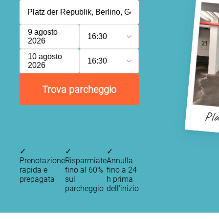
9 agosto
16:30
2026
10 agosto
16:30
2026
Trova parcheggio
Pla
✓
✓
✓
Prenotazione
Risparmiate
Annulla
rapida e
fino al 60%
fino a 24
prepagata
sul
h prima
parcheggio
dell’inizio