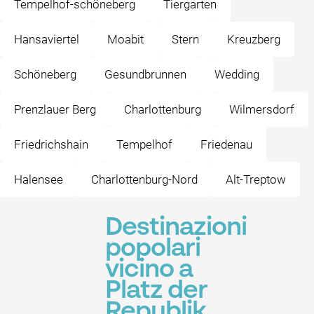
Tempelhof-schöneberg
Tiergarten
Hansaviertel
Moabit
Stern
Kreuzberg
Schöneberg
Gesundbrunnen
Wedding
Prenzlauer Berg
Charlottenburg
Wilmersdorf
Friedrichshain
Tempelhof
Friedenau
Halensee
Charlottenburg-Nord
Alt-Treptow
Destinazioni
popolari
vicino a
Platz der
Republik