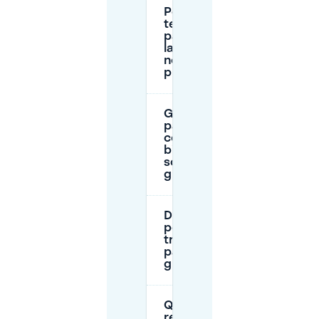
Per quanto
tempo posso
parcheggiare
la mia auto
negli spazi
pubblici?
Gli spazi di
parcheggio
con segni
bianchi
sono
gratuiti?
Dove
posso
trovare
parcheggi
gratuiti?
Qual è la
regola dei 3