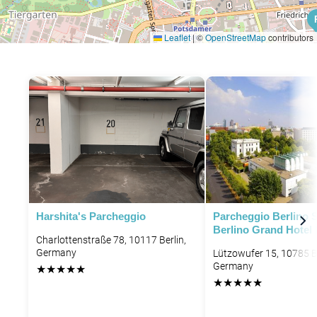
Leaflet
|
©
OpenStreetMap
contributors
P
Harshita's Parcheggio
Parcheggio Berlino 
Berlino Grand Hotel
Charlottenstraße 78, 10117 Berlin,
Germany
Lützowufer 15, 10785 Be
Germany
★
★
★
★
★
★
★
★
★
★