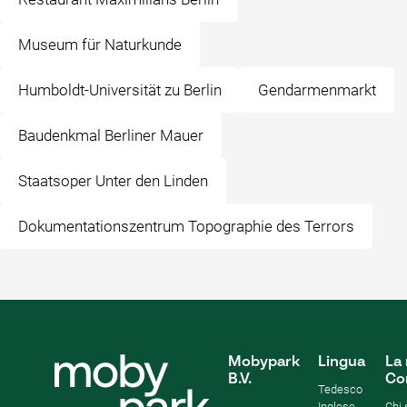
Museum für Naturkunde
Humboldt-Universität zu Berlin
Gendarmenmarkt
Baudenkmal Berliner Mauer
Staatsoper Unter den Linden
Dokumentationszentrum Topographie des Terrors
Mobypark
Lingua
La 
B.V.
Co
Tedesco
Inglese
Chi