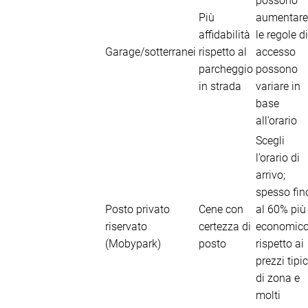
possono
Più
aumentare
affidabilità
le regole di
Garage/sotterranei
rispetto al
accesso
parcheggio
possono
in strada
variare in
base
all’orario
Scegli
l’orario di
arrivo;
spesso fin
Posto privato
Cene con
al 60% più
riservato
certezza di
economic
(Mobypark)
posto
rispetto ai
prezzi tipic
di zona e
molti