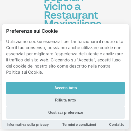
vicino a
Restaurant
Maximilians
Preferenze sui Cookie
Berlin
Utilizziamo cookie essenziali per far funzionare il nostro sito.
Gendarmenmarkt
Con il tuo consenso, possiamo anche utilizzare cookie non
essenziali per migliorare l'esperienza dell'utente e analizzare
il traffico del sito web. Cliccando su "Accetta", accetti l'uso
Nante-Eck | Restaurant Berlin Mitte
dei cookie del nostro sito come descritto nella nostra
Politica sui Cookie.
Baudenkmal Berliner Mauer
Accetta tutto
Dokumentationszentrum Topographie des Terrors
Rifiuta tutto
Staatsoper Unter den Linden
Leipziger Platz
Gestisci preferenze
Deutsches Spionagemuseum
Informativa sulla privacy
Termini e condizioni
Contatto