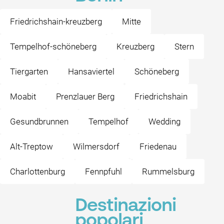
Friedrichshain-kreuzberg
Mitte
Tempelhof-schöneberg
Kreuzberg
Stern
Tiergarten
Hansaviertel
Schöneberg
Moabit
Prenzlauer Berg
Friedrichshain
Gesundbrunnen
Tempelhof
Wedding
Alt-Treptow
Wilmersdorf
Friedenau
Charlottenburg
Fennpfuhl
Rummelsburg
Destinazioni
popolari