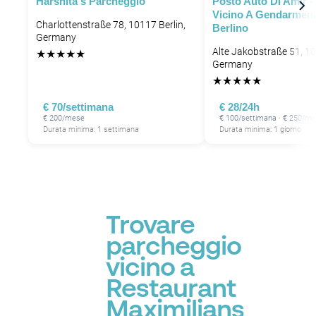
Harshita's Parcheggio
Posto Auto Di Amir -
Vicino A Gendarmen
Charlottenstraße 78, 10117 Berlin,
Berlino
Germany
Alte Jakobstraße 51, 10
★
★
★
★
★
Germany
★
★
★
★
★
€ 70/settimana
€ 28/24h
€ 200/mese
€ 100/settimana · € 250/m
Durata minima: 1 settimana
Durata minima: 1 giorno
Trovare
parcheggio
vicino a
Restaurant
Maximilians