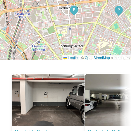
P
P
Leaflet
|
©
OpenStreetMap
contributors