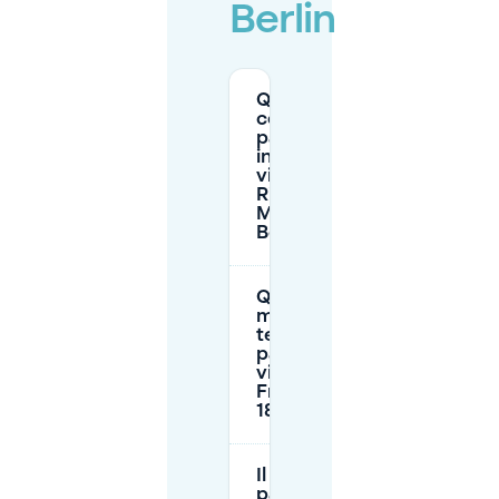
Berlin
Quanto
costa il
parcheggio
in strada
vicino al
Ristorante
Maximilians
Berlino?
Qual è il limite
massimo di
tempo per il
parcheggio
vicino a
Friedrichstraße
185–190?
Il
parcheggio