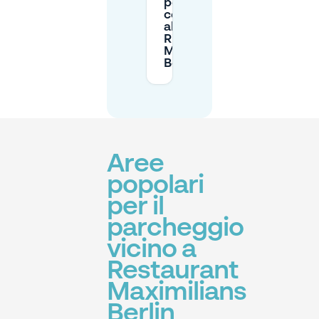
per una
cena vicino
al
Ristorante
Maximilians
Berlino?
Aree
popolari
per il
parcheggio
vicino a
Restaurant
Maximilians
Berlin