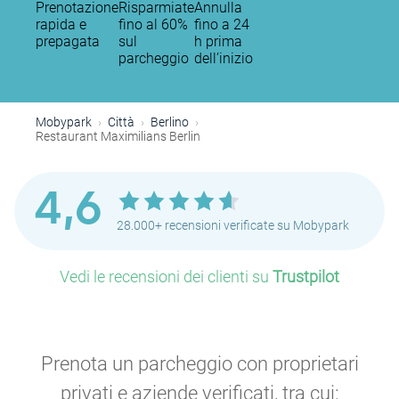
Prenotazione
Risparmiate
Annulla
rapida e
fino al 60%
fino a 24
prepagata
sul
h prima
parcheggio
dell’inizio
Mobypark
Città
Berlino
Restaurant Maximilians Berlin
4,6
P
28.000+ recensioni verificate su Mobypark
Vedi le recensioni dei clienti su
Trustpilot
Prenota un parcheggio con proprietari
privati e aziende verificati, tra cui: