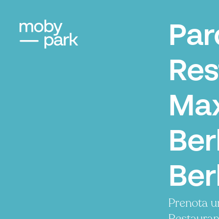
Par
Res
Max
Berl
Ber
Prenota u
Restaurant