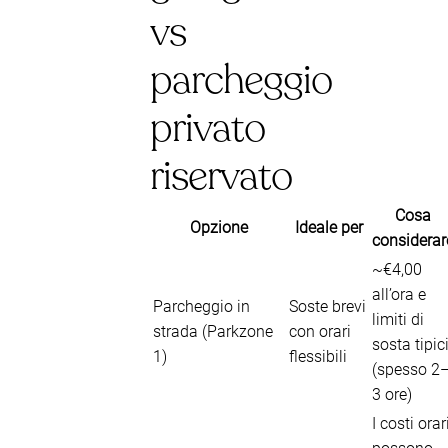
vs
parcheggio
privato
riservato
Cosa
Opzione
Ideale per
considerar
~€4,00
all’ora e
Parcheggio in
Soste brevi
limiti di
strada (Parkzone
con orari
sosta tipic
1)
flessibili
(spesso 2
3 ore)
I costi orar