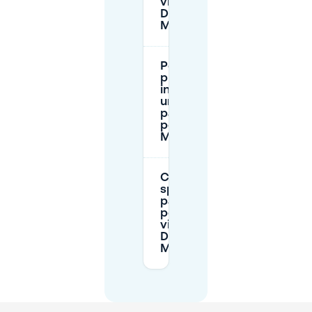
vicino al
DDR
Museum?
Posso
prenotare
in anticipo
un
parcheggio
per il DDR
Museum?
Ci sono
spazi di
parcheggio
per disabili
vicino al
DDR
Museum?