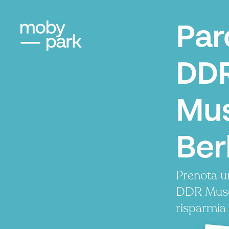
Par
DD
Mu
Ber
Prenota u
DDR Muse
risparmia