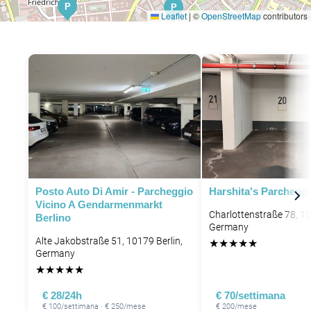
P
P
Leaflet
|
©
OpenStreetMap
contributors
Posto Auto Di Amir - Parcheggio
Harshita's Parchegg
Vicino A Gendarmenmarkt
Charlottenstraße 78, 10
Berlino
Germany
Alte Jakobstraße 51, 10179 Berlin,
★
★
★
★
★
Germany
★
★
★
★
★
€ 28/24h
€ 70/settimana
€ 100/settimana · € 250/mese
€ 200/mese