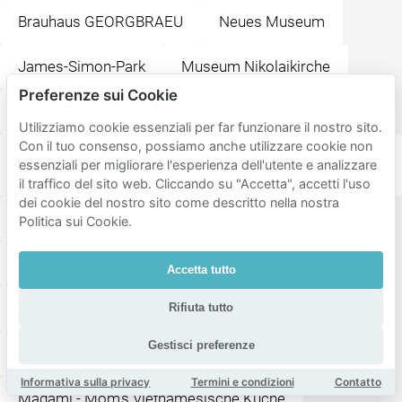
Brauhaus GEORGBRAEU
Neues Museum
James-Simon-Park
Museum Nikolaikirche
Preferenze sui Cookie
Hafenbar Berlin
ALEX Berlin am Alex
Utilizziamo cookie essenziali per far funzionare il nostro sito.
Con il tuo consenso, possiamo anche utilizzare cookie non
KÖRPERWELTEN Museum "Facetten des Lebens" |
essenziali per migliorare l'esperienza dell'utente e analizzare
Fernsehturm Berlin | Dauerausstellung
il traffico del sito web. Cliccando su "Accetta", accetti l'uso
dei cookie del nostro sito come descritto nella nostra
Dreh-Restaurant Sphere im Berliner Fernsehturm
Politica sui Cookie.
Berliner Fernsehturm
Chamäleon Berlin gGmbH
Accetta tutto
VAPIANO Berlin Rathausstraße
Rifiuta tutto
Gestisci preferenze
Staatsoper Unter den Linden
Monbijoupark
Informativa sulla privacy
Termini e condizioni
Contatto
Madami - Mom's Vietnamesische Küche