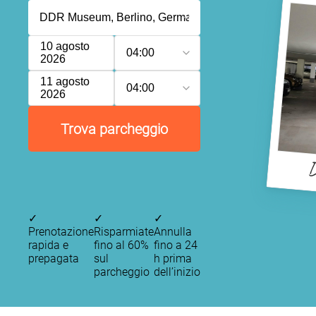
10 agosto
04:00
2026
11 agosto
04:00
2026
Trova parcheggio
D
✓
✓
✓
Prenotazione
Risparmiate
Annulla
rapida e
fino al 60%
fino a 24
prepagata
sul
h prima
parcheggio
dell’inizio