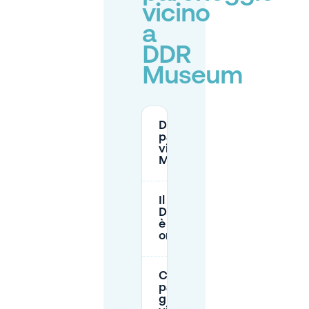
vicino
a
DDR
Museum
Dove posso
parcheggiare
vicino al DDR
Museum?
Il parcheggio
DomAquarée
è aperto 24
ore?
C'è
parcheggio
gratuito