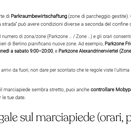
rte di
Parkraumbewirtschaftung
(zone di parcheggio gestite).
a strada” può avere condizioni diverse a seconda del confine 
 il numero di zona/zone (Parkzone … / Zone …) e gli orari consentit
rtieri di Berlino pianificano nuove zone. Ad esempio,
Parkzone Fri
unedì a sabato 9:00–20:00
, e
Parkzone Alexandrinenviertel (Zone
e arrivi da fuori, non dare per scontato che le regole viste l’ulti
e il marciapiede sembra stretto, puoi anche
controllare Mobypa
 le tue date.
le sul marciapiede (orari, p