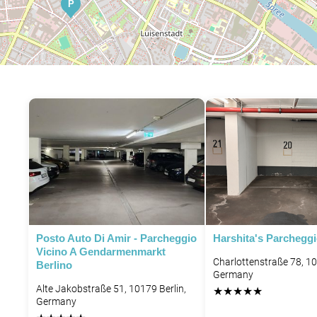
P
Posto Auto Di Amir - Parcheggio
Harshita's Parchegg
Vicino A Gendarmenmarkt
Charlottenstraße 78, 10
Berlino
Germany
Alte Jakobstraße 51, 10179 Berlin,
★
★
★
★
★
Germany