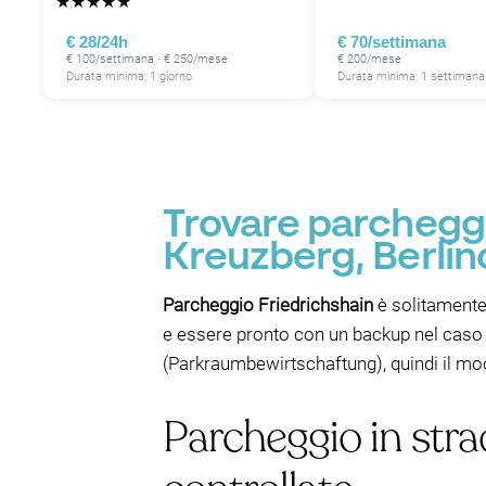
★
★
★
★
★
€ 28/24h
€ 70/settimana
€ 100/settimana · € 250/mese
€ 200/mese
Durata minima: 1 giorno
Durata minima: 1 settimana
Trovare parcheggio
Kreuzberg, Berlin
Parcheggio Friedrichshain
è solitamente 
e essere pronto con un backup nel caso l
(Parkraumbewirtschaftung), quindi il modo
Parcheggio in stra