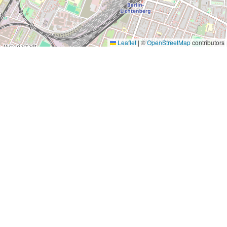
Leaflet
|
©
OpenStreetMap
contributors