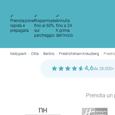
✓
✓
✓
Prenotazione
Risparmiate
Annulla
rapida e
fino al 60%
fino a 24
prepagata
sul
h prima
parcheggio
dell’inizio
Mobypark
Città
Berlino
Friedrichshain-Kreuzberg
Friedri
P
4,6
da 28.000+ 
Prenota un p