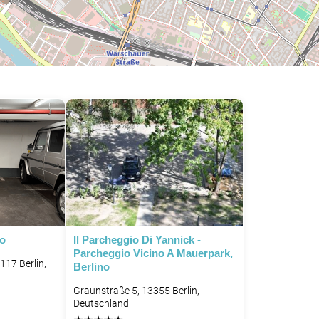
io
Il Parcheggio Di Yannick -
Parcheggio Vicino A Mauerpark,
117 Berlin,
Berlino
Graunstraße 5, 13355 Berlin,
Deutschland