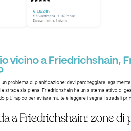
★
★
★
★
★
€ 16/24h
€ 62/settimana · € 152/mese
Durata minima: 1 giorno
 vicino a Friedrichshain, F
o
un problema di pianificazione: devi parcheggiare legalmente ne
a strada sia piena. Friedrichshain ha un sistema attivo di ge
 più rapido per evitare multe è leggere i segnali stradali prim
da a Friedrichshain: zone di