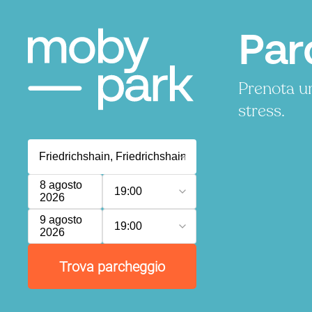
Par
Prenota un
stress.
8 agosto
19:00
2026
9 agosto
19:00
2026
Trova parcheggio