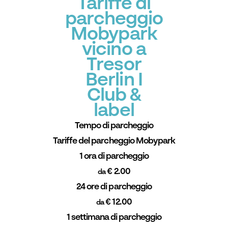
Tariffe di
parcheggio
Mobypark
vicino a
Tresor
Berlin I
Club &
label
Tempo di parcheggio
Tariffe del parcheggio Mobypark
1 ora di parcheggio
€ 2.00
da
24 ore di parcheggio
€ 12.00
da
1 settimana di parcheggio