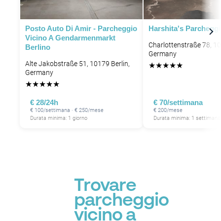
Posto Auto Di Amir - Parcheggio
Harshita's Parchegg
Vicino A Gendarmenmarkt
Charlottenstraße 78, 10
Berlino
Germany
Alte Jakobstraße 51, 10179 Berlin,
★
★
★
★
★
Germany
★
★
★
★
★
€ 28/24h
€ 70/settimana
€ 100/settimana · € 250/mese
€ 200/mese
Durata minima: 1 giorno
Durata minima: 1 settimana
Trovare
parcheggio
vicino a