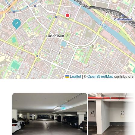
P
Leaflet
|
©
OpenStreetMap
contributors