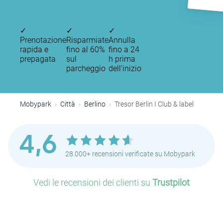
✓
✓
✓
Prenotazione
Risparmiate
Annulla
rapida e
fino al 60%
fino a 24
prepagata
sul
h prima
parcheggio
dell’inizio
Mobypark
Città
Berlino
Tresor Berlin I Club & label
4,6
28.000+ recensioni verificate su Mobypark
Vedi le recensioni dei clienti su
Trustpilot