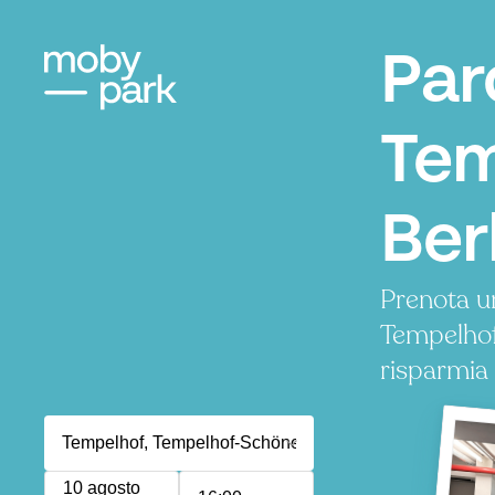
Par
Tem
Ber
Prenota u
Tempelhof
risparmia
10 agosto