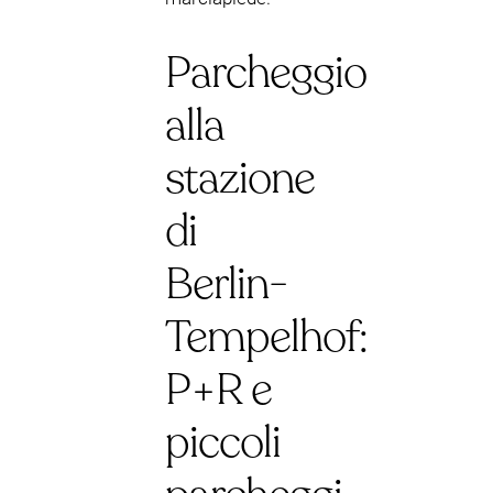
Parcheggio
alla
stazione
di
Berlin-
Tempelhof:
P+R e
piccoli