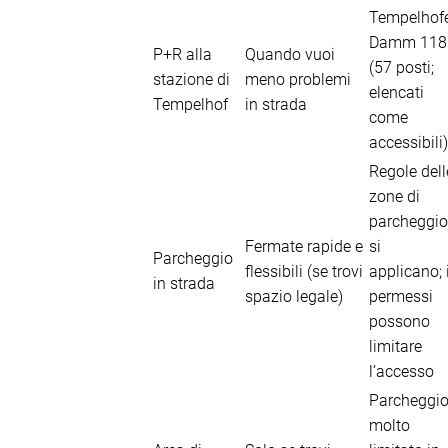
Tempelhof
Damm 118
P+R alla
Quando vuoi
(57 posti;
stazione di
meno problemi
elencati
Tempelhof
in strada
come
accessibili)
Regole dell
zone di
parcheggio
Fermate rapide e
si
Parcheggio
flessibili (se trovi
applicano; 
in strada
spazio legale)
permessi
possono
limitare
l’accesso
Parcheggi
molto