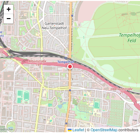
+
−
Leaflet
|
©
OpenStreetMap
contributors