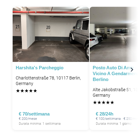
Harshita's Parcheggio
Posto Auto Di Amir -
Vicino A Gendarmen
Charlottenstraße 78, 10117 Berlin,
Berlino
Germany
Alte Jakobstraße 51, 10
★
★
★
★
★
Germany
★
★
★
★
★
€ 70/settimana
€ 28/24h
€ 200/mese
€ 100/settimana · € 250/m
Durata minima: 1 settimana
Durata minima: 1 giorno