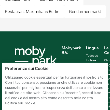
Restaurant Maximilians Berlin
Gendarmenmarkt
Mobypark
Lingua
La 
B.V.
Co
Tedesco
Inglese
Chi
Spagnolo
Blo
Preferenze sui Cookie
Francia
Aiut
Italian
Offe
Utilizziamo cookie essenziali per far funzionare il nostro sito.
Olandese
Sta
Con il tuo consenso, possiamo anche utilizzare cookie non
Sost
essenziali per migliorare l'esperienza dell'utente e analizzare
Affil
il traffico del sito web. Cliccando su "Accetta", accetti l'uso
Term
cond
dei cookie del nostro sito come descritto nella nostra
Priv
Politica sui Cookie.
Pref