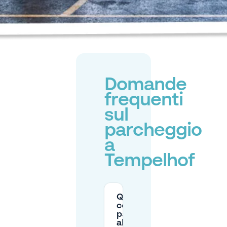
Domande
frequenti
sul
parcheggio
a
Tempelhof
Quanto
costa il
parcheggio
al