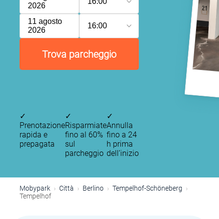
16:00
2026
11 agosto
16:00
2026
Trova parcheggio
✓
✓
✓
Prenotazione
Risparmiate
Annulla
rapida e
fino al 60%
fino a 24
prepagata
sul
h prima
parcheggio
dell’inizio
P
Mobypark
Città
Berlino
Tempelhof-Schöneberg
Tempelhof