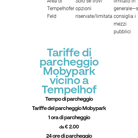
Area di
Solo se trovi
limitato in
Tempelhofer
opzioni
generale—s
Feld
riservate/limitata
consiglia i
mezzi
pubblici
Tariffe di
parcheggio
Mobypark
vicino a
Tempelhof
Tempo di parcheggio
Tariffe del parcheggio Mobypark
1 ora di parcheggio
€ 2.00
da
24 ore di parcheggio