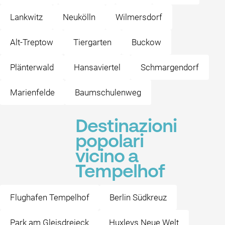
Lankwitz
Neukölln
Wilmersdorf
Alt-Treptow
Tiergarten
Buckow
Plänterwald
Hansaviertel
Schmargendorf
Marienfelde
Baumschulenweg
Destinazioni
popolari
vicino a
Tempelhof
Flughafen Tempelhof
Berlin Südkreuz
Park am Gleisdreieck
Huxleys Neue Welt