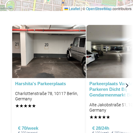
Leaflet
|
©
OpenStreetMap
contributors
Harshita's Parkeerplaats
Parkeerplaats Van Am
Parkeren Dicht Bij
Charlottenstraße 78, 10117 Berlin,
Gendarmenmarkt Ber
Germany
Alte Jakobstraße 51, 10
★
★
★
★
★
Germany
★
★
★
★
★
€ 70/week
€ 28/24h
€ 200/maand
€ 100/week · € 250/maand