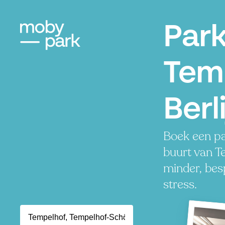
Par
Tem
Berl
Boek een pa
buurt van T
minder, besp
stress.