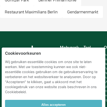
Görlitzer Park
Berliner Philharmonie
Restaurant Maximilians Berlin
Gendarmenmarkt
Mobypark
Taal
O
B.V.
Cookievoorkeuren
Duits
Ov
Engels
Bl
Wij gebruiken essentiële cookies om onze site te laten
Spaans
H
werken. Met uw toestemming kunnen we ook niet-
Frankrijk
Va
essentiële cookies gebruiken om de gebruikerservaring te
Italiaans
Pe
verbeteren en het websiteverkeer te analyseren. Door op
Nederlands
D
"Accepteren" te klikken, gaat u akkoord met het
Af
A
cookiegebruik van onze website zoals beschreven in ons
Pr
Cookiebeleid.
Pr
T
Alles accepteren