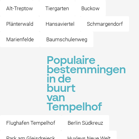
Alt-Treptow
Tiergarten
Buckow
Plänterwald
Hansaviertel
Schmargendorf
Marienfelde
Baumschulenweg
Populaire
bestemmingen
in de
buurt
van
Tempelhof
Flughafen Tempelhof
Berlin Südkreuz
Park am Gleisdreieck
Huxleys Neue Welt