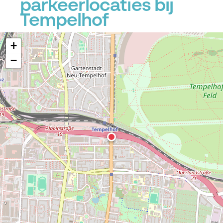
parkeerlocaties bij
Tempelhof
+
−