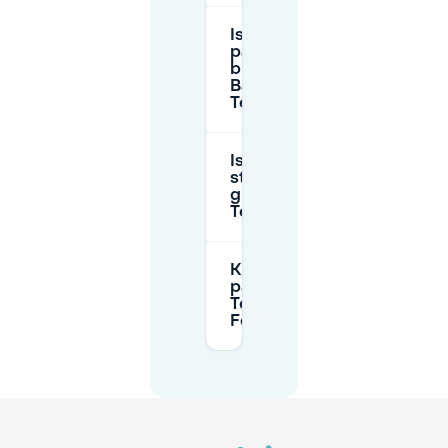
Is er P+R
parkeren
bij S+U
Bahnhof
Tempelhof?
Is
straatparkeren
gratis in
Tempelhof?
Kan ik direct
parkeren bij
Tempelhofer
Feld?