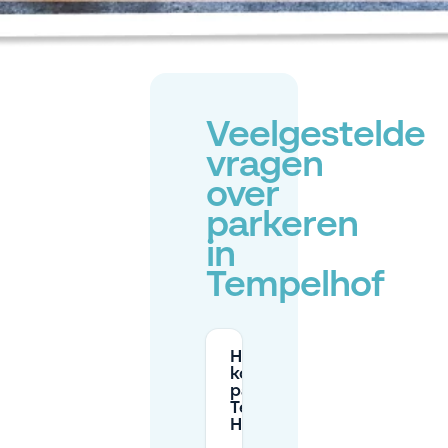
Veelgestelde
vragen
over
parkeren
in
Tempelhof
Hoeveel
kost
parkeren bij
Tempelhofer
Hafen?