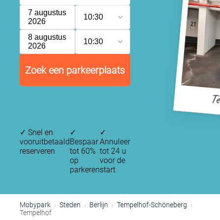
7 augustus
10:30
2026
8 augustus
10:30
2026
Zoek een parkeerplaats
Te
✓
Snel en
✓
✓
vooruitbetaald
Bespaar
Annuleer
reserveren
tot 60%
tot 24 u
op
voor de
parkeren
start
P
Mobypark
Steden
Berlijn
Tempelhof-Schöneberg
Tempelhof