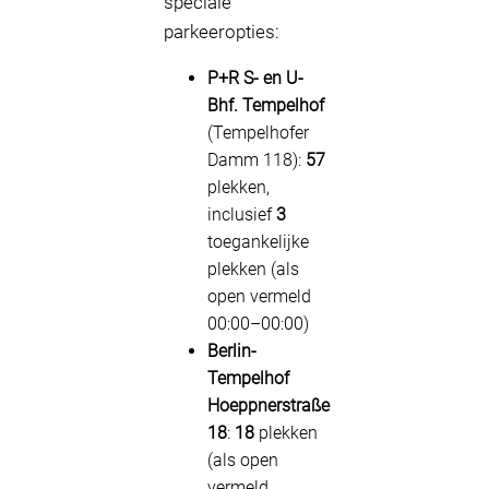
speciale
parkeeropties:
P+R S- en U-
Bhf. Tempelhof
(Tempelhofer
Damm 118):
57
plekken,
inclusief
3
toegankelijke
plekken (als
open vermeld
00:00–00:00)
Berlin-
Tempelhof
Hoeppnerstraße
18
:
18
plekken
(als open
vermeld