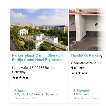
Parkeerplaats Berlijn Sheraton
Harshita's Parkeerpl
Berlijn Grand Hotel Esplanade
Charlottenstraße 78, 10
Germany
Lützowufer 15, 10785 Berlin,
Germany
★
★
★
★
★
★
★
★
★
★
€ 3/uur
€ 70/week
€ 20/24h · € 105/week · € 170/maand
€ 200/maand
Minimale duur: 1 uur
Minimale duur: 1 week