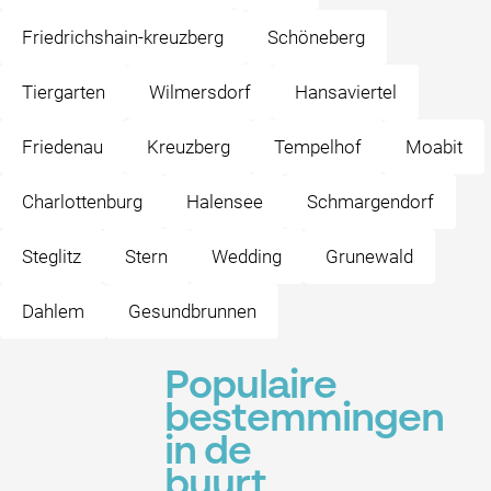
Friedrichshain-kreuzberg
Schöneberg
Tiergarten
Wilmersdorf
Hansaviertel
Friedenau
Kreuzberg
Tempelhof
Moabit
Charlottenburg
Halensee
Schmargendorf
Steglitz
Stern
Wedding
Grunewald
Dahlem
Gesundbrunnen
Populaire
bestemmingen
in de
buurt