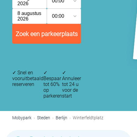
00:00
2026
8 augustus
00:00
2026
Zoek een parkeerplaats
✓
Snel en
✓
✓
vooruitbetaald
Bespaar
Annuleer
reserveren
tot 60%
tot 24 u
op
voor de
parkeren
start
Mobypark
Steden
Berlijn
Winterfeldtplatz