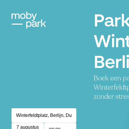
Par
Wint
Berl
Boek een pa
Winterfeldtp
zonder stres
7 augustus