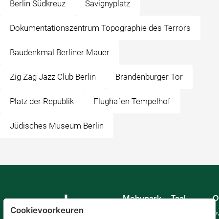
Berlin Südkreuz
Savignyplatz
Dokumentationszentrum Topographie des Terrors
Baudenkmal Berliner Mauer
Zig Zag Jazz Club Berlin
Brandenburger Tor
Platz der Republik
Flughafen Tempelhof
Jüdisches Museum Berlin
Mobypark
Taal
O
B.V.
Cookievoorkeuren
Duits
Ov