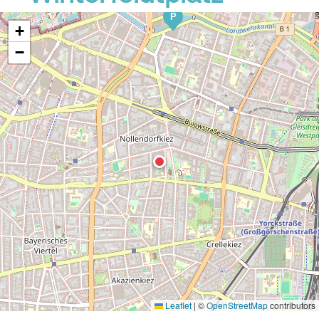
P
+
−
Leaflet
|
©
OpenStreetMap
contributors