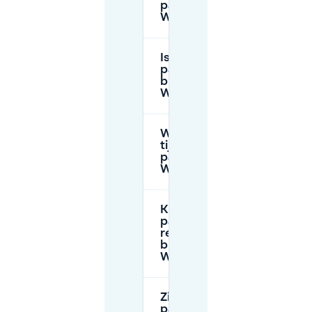
parkeerkosten bij
Winterfeldtplatz?
Is er gratis
parkeren in de
buurt van
Winterfeldtplatz?
Wat zijn de beste
tijden om te
parkeren bij
Winterfeldtplatz?
Kan ik een
parkeerplek
reserveren in de
buurt van
Winterfeldtplatz?
Zijn er
parkeergarages