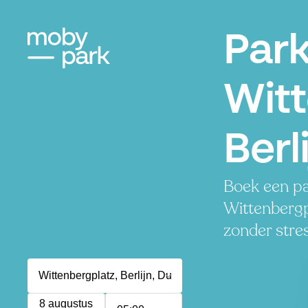
Par
Witt
Berl
Boek een pa
Wittenbergpl
zonder stres
8 augustus