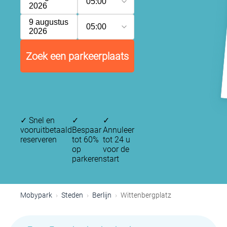
05:00
2026
9 augustus
05:00
2026
Zoek een parkeerplaats
✓
Snel en
✓
✓
vooruitbetaald
Bespaar
Annuleer
reserveren
tot 60%
tot 24 u
op
voor de
parkeren
start
Mobypark
Steden
Berlijn
Wittenbergplatz