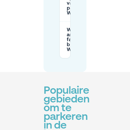
van openbaar
parkeren bij
Wittenbergplatz?
Waar vind ik Park
and Ride-
faciliteiten in de
buurt van
Wittenbergplatz?
Populaire
gebieden
om te
parkeren
in de