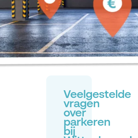
Veelgestelde
vragen
over
parkeren
bij