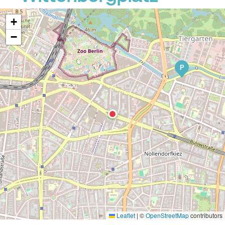
+
−
P
Leaflet
|
©
OpenStreetMap
contributors