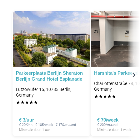
Parkeerplaats Berlijn Sheraton
Harshita's Parkeerpl
Berlijn Grand Hotel Esplanade
Charlottenstraße 78, 10
Germany
Lützowufer 15, 10785 Berlin,
Germany
★
★
★
★
★
★
★
★
★
★
€ 3/uur
€ 70/week
€ 20/24h · € 105/week · € 170/maand
€ 200/maand
Minimale duur: 1 uur
Minimale duur: 1 week