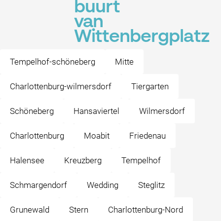
buurt
van
Wittenbergplatz
Tempelhof-schöneberg
Mitte
Charlottenburg-wilmersdorf
Tiergarten
Schöneberg
Hansaviertel
Wilmersdorf
Charlottenburg
Moabit
Friedenau
Halensee
Kreuzberg
Tempelhof
Schmargendorf
Wedding
Steglitz
Grunewald
Stern
Charlottenburg-Nord