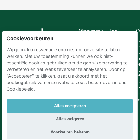
Mobypark
Taal
O
B.V.
Cookievoorkeuren
Duits
Ov
Engels
Bl
Wij gebruiken essentiële cookies om onze site te laten
Spaans
H
werken. Met uw toestemming kunnen we ook niet-
Frankrijk
Va
essentiële cookies gebruiken om de gebruikerservaring te
Italiaans
Pe
verbeteren en het websiteverkeer te analyseren. Door op
Nederlands
D
"Accepteren" te klikken, gaat u akkoord met het
Af
A
cookiegebruik van onze website zoals beschreven in ons
Pr
Cookiebeleid.
Pr
T
Alles accepteren
Parkeren Schiphol
|
Parkeren Amsterdam
|
Alles weigeren
Parkeren RAI Amsterdam P+R
|
Parkeren Brussel
|
Parkeren Den Haag
|
Parkeren Rotterdam
Voorkeuren beheren