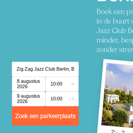
Boek een pa
in de buurt
Jazz Club Be
minder, besp
zonder stres
8 augustus
10:00
2026
9 augustus
10:00
2026
Zoek een parkeerplaats