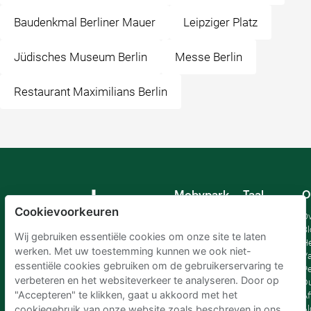
Baudenkmal Berliner Mauer
Leipziger Platz
Jüdisches Museum Berlin
Messe Berlin
Restaurant Maximilians Berlin
Mobypark
Taal
O
B.V.
Cookievoorkeuren
Duits
Ov
Engels
Bl
Wij gebruiken essentiële cookies om onze site te laten
Spaans
H
werken. Met uw toestemming kunnen we ook niet-
Frankrijk
Va
essentiële cookies gebruiken om de gebruikerservaring te
Italiaans
Pe
verbeteren en het websiteverkeer te analyseren. Door op
Nederlands
D
"Accepteren" te klikken, gaat u akkoord met het
Af
A
cookiegebruik van onze website zoals beschreven in ons