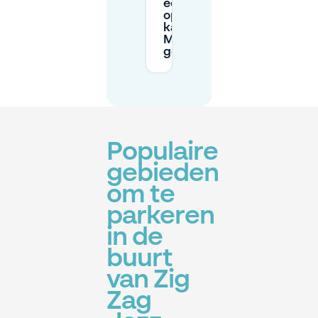
een goede
optie en
kan ik
Mobypark
gebruiken?
Populaire
gebieden
om te
parkeren
in de
buurt
van Zig
Zag