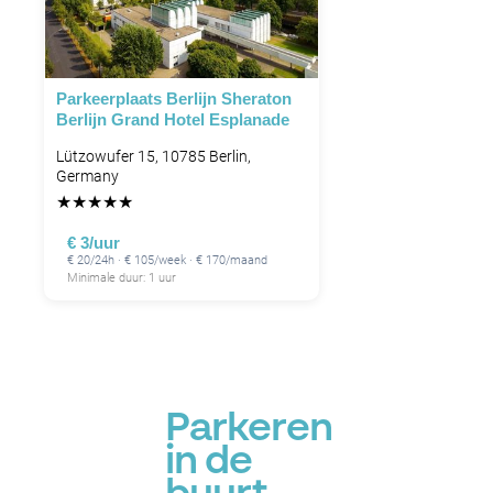
Parkeerplaats Berlijn Sheraton
Berlijn Grand Hotel Esplanade
Lützowufer 15, 10785 Berlin,
Germany
★
★
★
★
★
€ 3/uur
€ 20/24h · € 105/week · € 170/maand
Minimale duur: 1 uur
Parkeren
in de