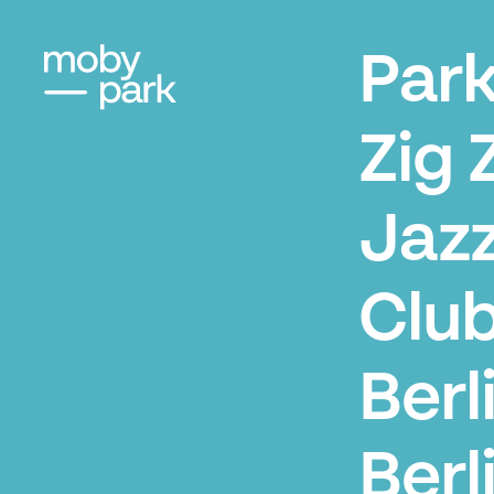
Par
Zig 
Jaz
Clu
Berl
Berl