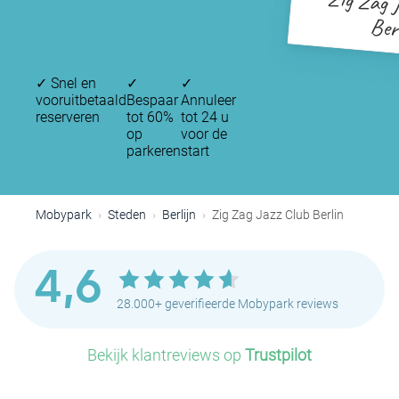
Zig Zag 
Ber
✓
Snel en
✓
✓
vooruitbetaald
Bespaar
Annuleer
reserveren
tot 60%
tot 24 u
op
voor de
parkeren
start
Mobypark
Steden
Berlijn
Zig Zag Jazz Club Berlin
4,6
28.000+ geverifieerde Mobypark reviews
P
Bekijk klantreviews op
Trustpilot