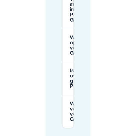
straatparkeren
in de buurt van
Park am
Gleisdreieck?
Wat zijn de
openingstijden
van Parkhaus
Gleisdreieck?
Is
overnachtingsparkeren
gratis in de buurt van
Park am Gleisdreieck?
Wat is de
voertuighoogtegrens
voor Parkhaus
Gleisdreieck?