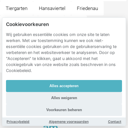
Tiergarten
Hansaviertel
Friedenau
Wilmersdorf
Moabit
Stern
Cookievoorkeuren
Wij gebruiken essentiële cookies om onze site te laten
Charlottenburg
Alt-Treptow
Steglitz
werken. Met uw toestemming kunnen we ook niet-
essentiële cookies gebruiken om de gebruikerservaring te
Halensee
Friedrichshain
Prenzlauer Berg
verbeteren en het websiteverkeer te analyseren. Door op
"Accepteren" te klikken, gaat u akkoord met het
cookiegebruik van onze website zoals beschreven in ons
Mariendorf
Schmargendorf
Cookiebeleid.
Populaire
Alles accepteren
bestemmingen
Alles weigeren
in de
buurt
Voorkeuren beheren
van Park
Privacybeleid
Algemene voorwaarden
Contact