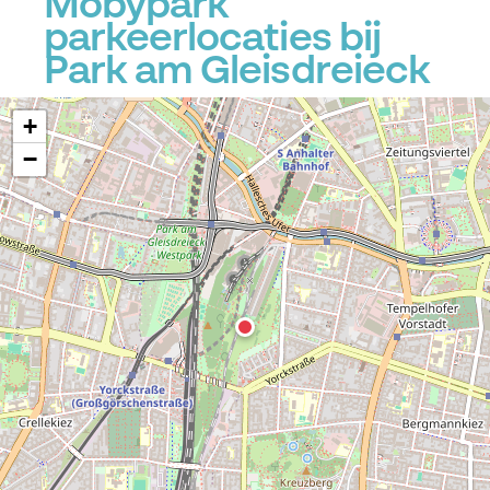
Mobypark
P
parkeerlocaties bij
Park am Gleisdreieck
+
−