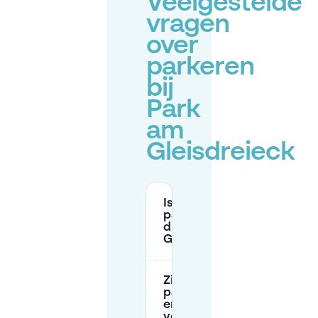
Veelgestelde
vragen
over
parkeren
bij
Park
am
Gleisdreieck
Is er
parkeergelegenheid
direct bij Park am
Gleisdreieck?
Zijn er
parkeervakken
en tijdslimieten
voor