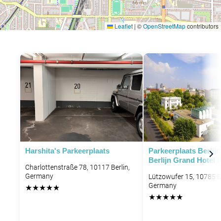
Leaflet
|
©
OpenStreetMap
contributors
Harshita's Parkeerplaats
Parkeerplaats Berlij
Berlijn Grand Hotel 
Charlottenstraße 78, 10117 Berlin,
Germany
Lützowufer 15, 10785 Be
Germany
★
★
★
★
★
★
★
★
★
★