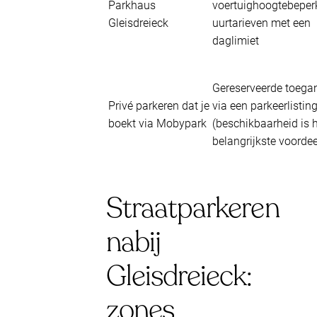
Parkhaus
voertuighoogtebeper
Gleisdreieck
uurtarieven met een
daglimiet
Gereserveerde toega
Privé parkeren dat je
via een parkeerlistin
boekt via Mobypark
(beschikbaarheid is 
belangrijkste voordee
Straatparkeren
nabij
Gleisdreieck:
zones,