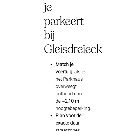
je
parkeert
bij
Gleisdreieck
Match je
voertuig
: als je
het Parkhaus
overweegt,
onthoud dan
de
~2,10 m
hoogtebeperking.
Plan voor de
exacte duur
:
straatzones