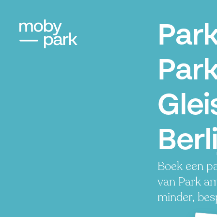
Par
Par
Glei
Berl
Boek een pa
van Park am
minder, besp