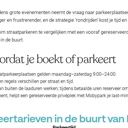
ijdens grote evenementen neemt de vraag naar parkeerplaatsen
r en frustrerender, en de strategie ‘rondrijden’ kost je tijd en
 straatparkeren te vergelijken met een vooraf gereserveerd
in de buurt.
ordat je boekt of parkeert
raatparkeerplaatsen gelden maandag–zaterdag 9:00–24:00.
en regels verschillen per straat en tijd.
kan buiten de laaduren werken; tijdens betaalde uren reserveer o
at bent, helpt een gereserveerde privéplek met Mobypark je last-mi
rtarieven in de buurt van
Parkeertijd