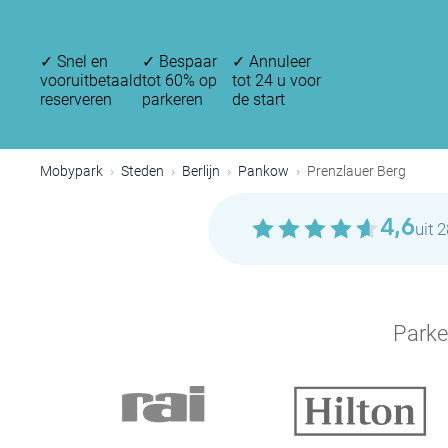
✓
Snel en
✓
Bespaar
✓
Annuleer
vooruitbetaald
tot 60% op
tot 24 u voor
reserveren
parkeren
de start
Mobypark
Steden
Berlijn
Pankow
Prenzlauer Berg
4,6
uit 
Parke