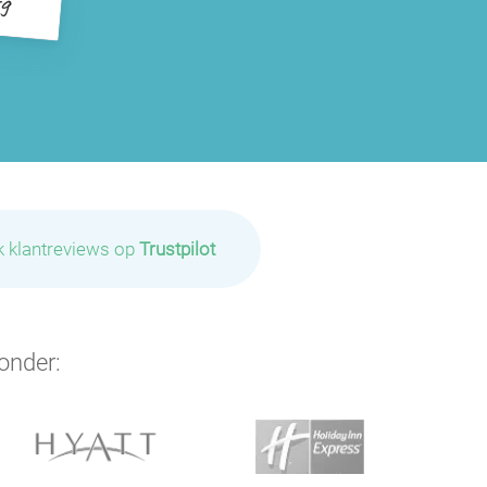
k klantreviews op
Trustpilot
onder: