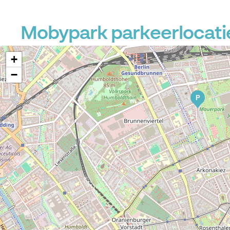
Mobypark parkeerlocatie
+
−
P