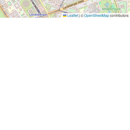
Leaflet
|
©
OpenStreetMap
contributors