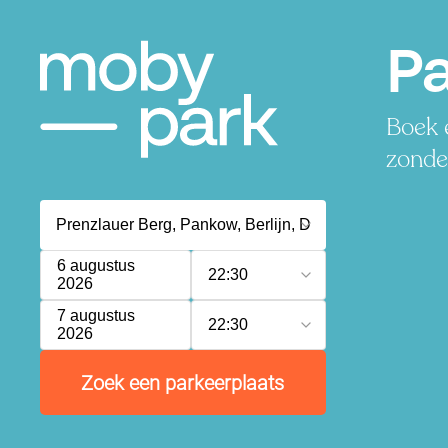
Pa
Boek e
zonder
6 augustus
22:30
2026
7 augustus
22:30
2026
Zoek een parkeerplaats