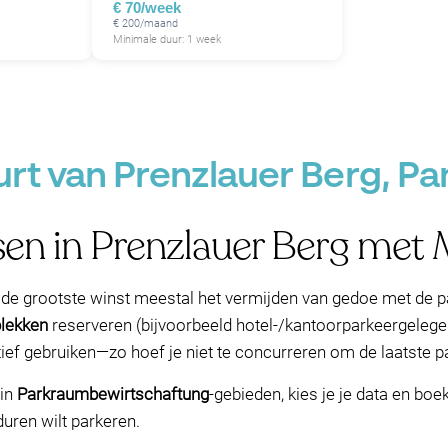
€ 70/week
€ 200/maand
Minimale duur: 1 week
urt van Prenzlauer Berg, Pan
sen in Prenzlauer Berg me
s de grootste winst meestal het vermijden van gedoe met de p
plekken
reserveren (bijvoorbeeld hotel-/kantoorparkeergelegen
ctief gebruiken—zo hoef je niet te concurreren om de laatste p
 in
Parkraumbewirtschaftung
-gebieden, kies je je data en boe
duren wilt parkeren.