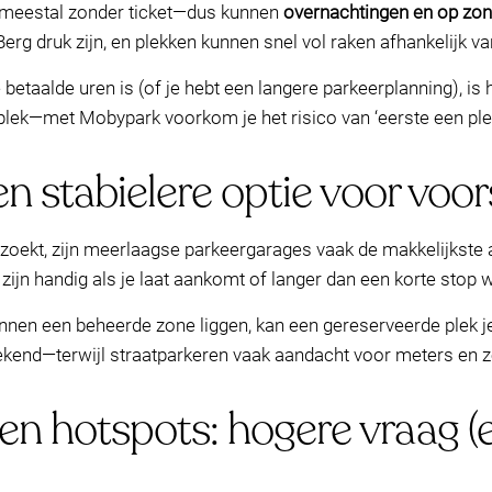
t meestal zonder ticket—dus kunnen
overnachtingen en op zo
rg druk zijn, en plekken kunnen snel vol raken afhankelijk van 
 betaalde uren is (of je hebt een langere parkeerplanning), i
plek—met Mobypark voorkom je het risico van ‘eerste een ple
n stabielere optie voor voo
zoekt, zijn meerlaagse parkeergarages vaak de makkelijkste a
n zijn handig als je laat aankomt of langer dan een korte stop w
nen een beheerde zone liggen, kan een gereserveerde plek je
kend—terwijl straatparkeren vaak aandacht voor meters en z
 hotspots: hogere vraag (