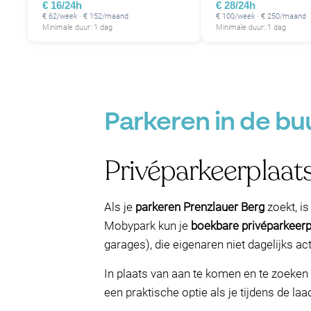
€ 16/24h
€ 28/24h
€ 62/week · € 152/maand
€ 100/week · € 250/maand
Minimale duur: 1 dag
Minimale duur: 1 dag
Parkeren in de bu
Privéparkeerplaat
Als je
parkeren Prenzlauer Berg
zoekt, i
Mobypark kun je
boekbare privéparkeer
garages), die eigenaren niet dagelijks a
In plaats van aan te komen en te zoeken
een praktische optie als je tijdens de laa