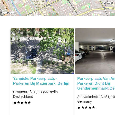
Yannicks Parkeerplaats -
Parkeerplaats Van Am
Parkeren Bij Mauerpark, Berlijn
Parkeren Dicht Bij
Gendarmenmarkt Ber
Graunstraße 5, 13355 Berlin,
Deutschland
Alte Jakobstraße 51, 10
Germany
★
★
★
★
★
★
★
★
★
★
P