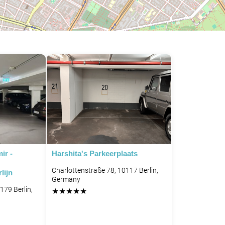
ir -
Harshita's Parkeerplaats
Charlottenstraße 78, 10117 Berlin,
lijn
Germany
179 Berlin,
★
★
★
★
★
P