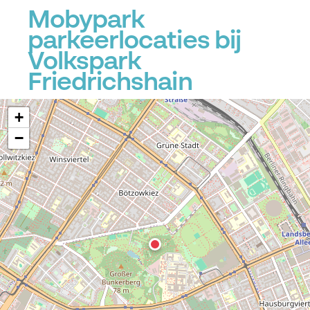
Mobypark
parkeerlocaties bij
Volkspark
Friedrichshain
+
−