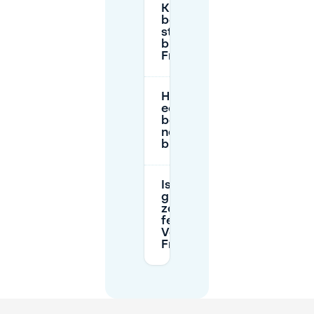
Kan ik digitaal
betalen voor
straatparkeren
bij Volkspark
Friedrichshain?
Hebben bezoekers
een
bewonersvergunning
nodig om te parkeren
bij het park?
Is parkeren
gratis op
zondagen of
feestdagen bij
Volkspark
Friedrichshain?