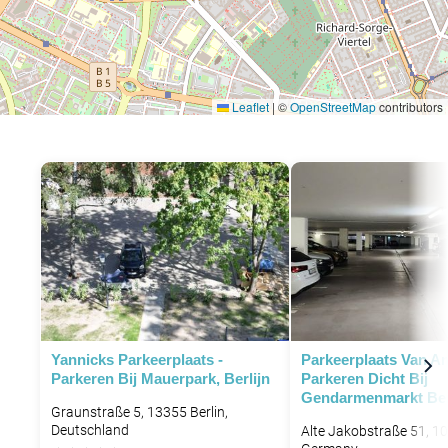
Leaflet
|
©
OpenStreetMap
contributors
Yannicks Parkeerplaats -
Parkeerplaats Van Am
Parkeren Bij Mauerpark, Berlijn
Parkeren Dicht Bij
Gendarmenmarkt Ber
Graunstraße 5, 13355 Berlin,
Deutschland
Alte Jakobstraße 51, 10