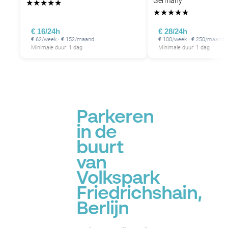
Germany
★
★
★
★
★
★
★
★
★
★
€ 16/24h
€ 28/24h
€ 62/week · € 152/maand
€ 100/week · € 250/maand
Minimale duur: 1 dag
Minimale duur: 1 dag
Parkeren
in de
buurt
van
Volkspark
Friedrichshain,
Berlijn