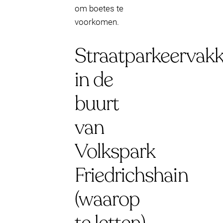
om boetes te
voorkomen.
Straatparkeervak
in de
buurt
van
Volkspark
Friedrichshain
(waarop