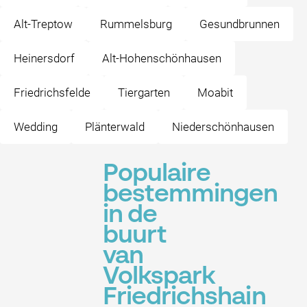
Alt-Treptow
Rummelsburg
Gesundbrunnen
Heinersdorf
Alt-Hohenschönhausen
Friedrichsfelde
Tiergarten
Moabit
Wedding
Plänterwald
Niederschönhausen
Populaire
bestemmingen
in de
buurt
van
Volkspark
Friedrichshain