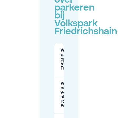
over
parkeren
bij
Volkspark
Friedrichshain
Wat zijn de
parkeerkosten
op straat bij
Volkspark
Friedrichshain?
Wat zijn de
controleertijden
voor
straatparkeren
rond Volkspark
Friedrichshain?