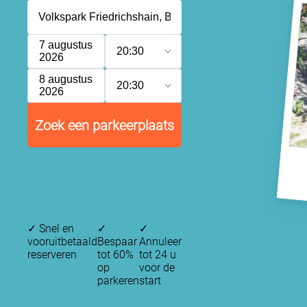
7 augustus
20:30
2026
8 augustus
20:30
2026
Zoek een parkeerplaats
✓
Snel en
✓
✓
vooruitbetaald
Bespaar
Annuleer
reserveren
tot 60%
tot 24 u
op
voor de
parkeren
start