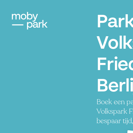
Par
Vol
Frie
Berl
Boek een pa
Volkspark F
bespaar tijd