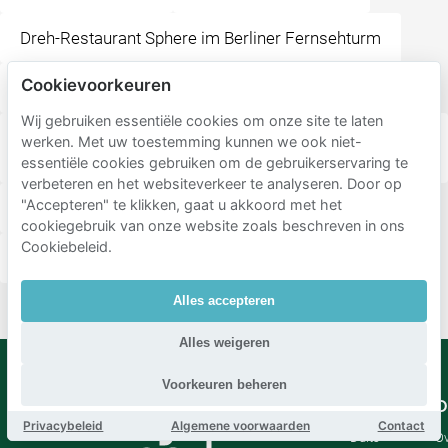
Dreh-Restaurant Sphere im Berliner Fernsehturm
Cookievoorkeuren
ALEX Berlin am Alex
Wij gebruiken essentiële cookies om onze site te laten
KÖRPERWELTEN Museum "Facetten des Lebens" |
werken. Met uw toestemming kunnen we ook niet-
Fernsehturm Berlin | Dauerausstellung
essentiële cookies gebruiken om de gebruikerservaring te
verbeteren en het websiteverkeer te analyseren. Door op
"Accepteren" te klikken, gaat u akkoord met het
Hafenbar Berlin
Neptunbrunnen
cookiegebruik van onze website zoals beschreven in ons
Cookiebeleid.
Tresor Berlin I Club & label
Alles accepteren
Alles weigeren
Voorkeuren beheren
Mobypark
Taal
O
Privacybeleid
Algemene voorwaarden
Contact
B.V.
Duits
Ov