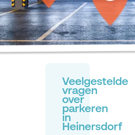
Veelgestelde
vragen
over
parkeren
in
Heinersdorf