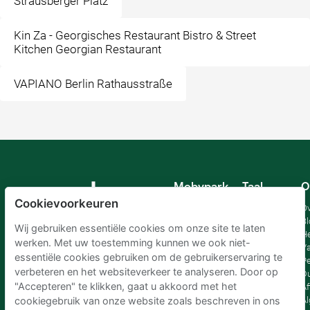
Strausberger Platz
Kin Za - Georgisches Restaurant Bistro & Street
Kitchen Georgian Restaurant
VAPIANO Berlin Rathausstraße
Mobypark
Taal
O
B.V.
Cookievoorkeuren
Duits
Ov
Engels
Bl
Wij gebruiken essentiële cookies om onze site te laten
Spaans
H
werken. Met uw toestemming kunnen we ook niet-
Frankrijk
Va
essentiële cookies gebruiken om de gebruikerservaring te
Italiaans
Pe
verbeteren en het websiteverkeer te analyseren. Door op
Nederlands
D
"Accepteren" te klikken, gaat u akkoord met het
Af
A
cookiegebruik van onze website zoals beschreven in ons