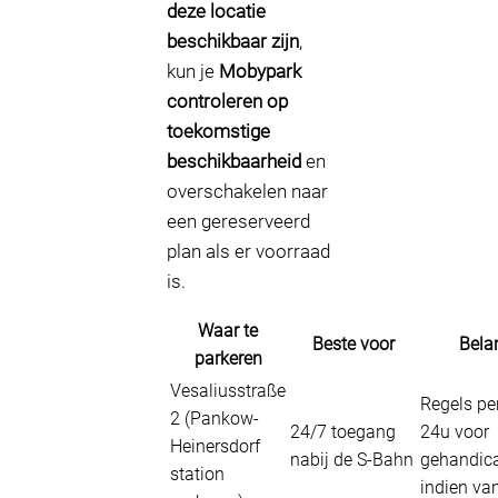
deze locatie
beschikbaar zijn
,
kun je
Mobypark
controleren op
toekomstige
beschikbaarheid
en
overschakelen naar
een gereserveerd
plan als er voorraad
is.
Waar te
Beste voor
Bela
parkeren
Vesaliusstraße
Regels per
2 (Pankow-
24/7 toegang
24u voor
Heinersdorf
nabij de S-Bahn
gehandic
station
indien va