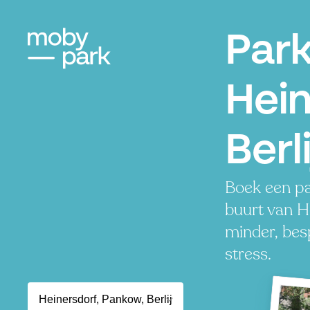
Par
Hein
Berl
Boek een pa
buurt van H
minder, besp
stress.