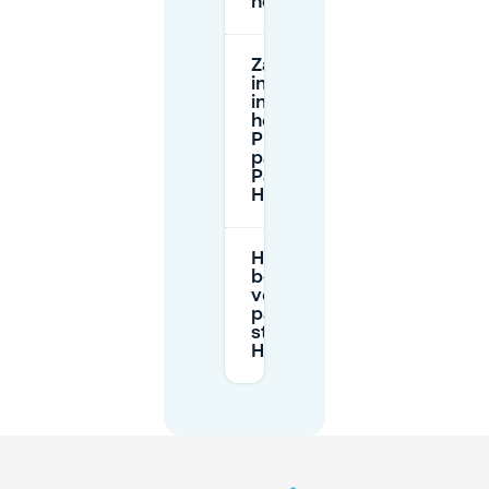
heb bij het station?
Zal de bouw
in 2025
invloed
hebben op
P+R
parkeren bij
Pankow-
Heinersdorf?
Hoe kan ik
boetes
vermijden bij
parkeren op
straat in
Heinersdorf?