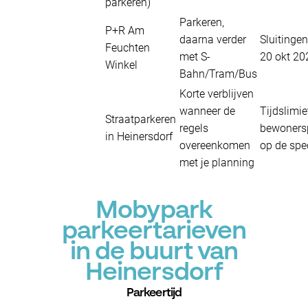
parkeren)
Parkeren,
P+R Am
daarna verder
Sluitingen
Feuchten
met S-
20 okt 20
Winkel
Bahn/Tram/Bus
Korte verblijven
wanneer de
Tijdslimi
Straatparkeren
regels
bewonersp
in Heinersdorf
overeenkomen
op de spe
met je planning
Mobypark
parkeertarieven
in de buurt van
Heinersdorf
Parkeertijd