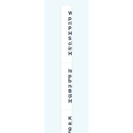
Waar is de
park-and-
ride (P+R) bij
Pankow-
Heinersdorf
S-Bahn voor
chauffeurs
in
Heinersdorf?
Is er 24/7
parkeren
beschikbaar
nabij het S-
Bahn station
(Pankow-
Heinersdorf)?
Kan ik gratis parkeren tot 
als ik een
gehandicaptenparkeerver