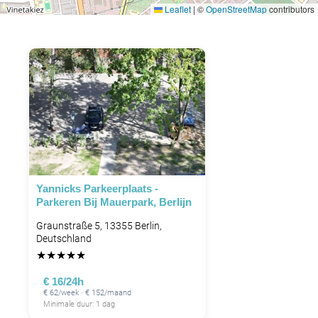
Leaflet
|
©
OpenStreetMap
contributors
Yannicks Parkeerplaats -
Parkeren Bij Mauerpark, Berlijn
Graunstraße 5, 13355 Berlin,
Deutschland
★
★
★
★
★
€ 16/24h
€ 62/week · € 152/maand
Minimale duur: 1 dag