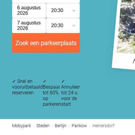
6 augustus
20:30
2026
7 augustus
20:30
2026
Zoek een parkeerplaats
H
✓
Snel en
✓
✓
vooruitbetaald
Bespaar
Annuleer
reserveren
tot 60%
tot 24 u
op
voor de
parkeren
start
Mobypark
Steden
Berlijn
Pankow
Heinersdorf