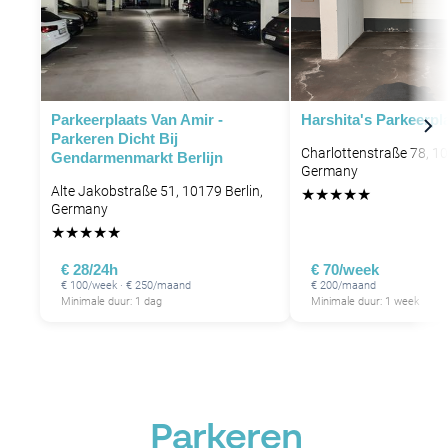
Parkeerplaats Van Amir -
Harshita's Parkeerpl
Parkeren Dicht Bij
Charlottenstraße 78, 10
Gendarmenmarkt Berlijn
Germany
Alte Jakobstraße 51, 10179 Berlin,
★
★
★
★
★
Germany
★
★
★
★
★
€ 28/24h
€ 70/week
€ 100/week · € 250/maand
€ 200/maand
Minimale duur: 1 dag
Minimale duur: 1 week
Parkeren