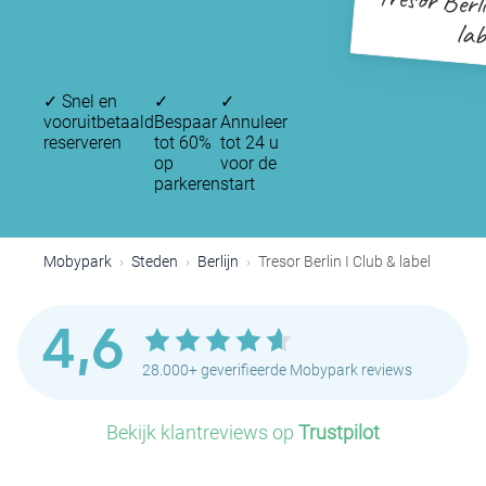
Tresor Berl
lab
✓
Snel en
✓
✓
vooruitbetaald
Bespaar
Annuleer
reserveren
tot 60%
tot 24 u
op
voor de
parkeren
start
Mobypark
Steden
Berlijn
Tresor Berlin I Club & label
4,6
28.000+ geverifieerde Mobypark reviews
Bekijk klantreviews op
Trustpilot