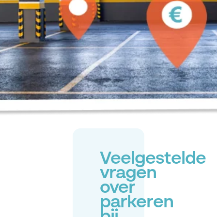
Veelgestelde
vragen
over
parkeren