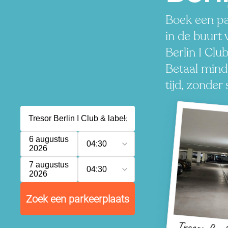
Boek een pa
in de buurt 
Berlin I Club
Betaal mind
tijd, zonder 
6 augustus
04:30
2026
7 augustus
04:30
2026
Zoek een parkeerplaats