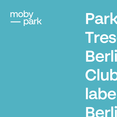
Par
Tres
Berli
Club
labe
Berl