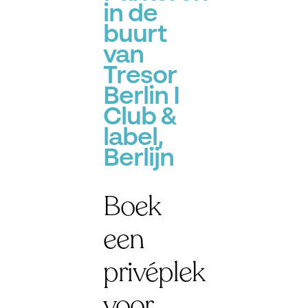
in de
buurt
van
Tresor
Berlin I
Club &
label,
Berlijn
Boek
een
privéplek
voor