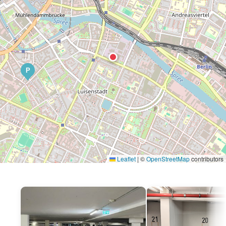
P
Leaflet
|
©
OpenStreetMap
contributors