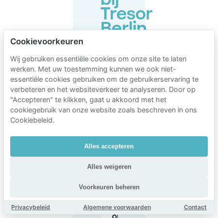
bij
Tresor
Berlin
I
Cookievoorkeuren
Club
Wij gebruiken essentiële cookies om onze site te laten
&
werken. Met uw toestemming kunnen we ook niet-
essentiële cookies gebruiken om de gebruikerservaring te
label
verbeteren en het websiteverkeer te analyseren. Door op
"Accepteren" te klikken, gaat u akkoord met het
cookiegebruik van onze website zoals beschreven in ons
Cookiebeleid.
In welke
parkeervakzone
ligt Tresor Berlin
Alles accepteren
I Club & label
(Köpenicker
Straße 70)?
Alles weigeren
Voorkeuren beheren
Hoeveel
kost
Privacybeleid
Algemene voorwaarden
Contact
parkeren
op