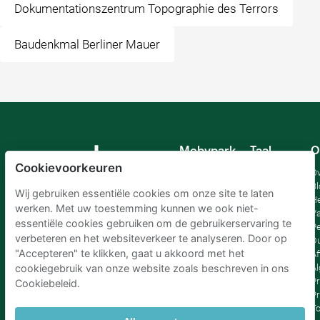
Dokumentationszentrum Topographie des Terrors
Baudenkmal Berliner Mauer
Mobypark
Taal
O
B.V.
Cookievoorkeuren
Duits
Ov
Engels
Bl
Wij gebruiken essentiële cookies om onze site te laten
Spaans
H
werken. Met uw toestemming kunnen we ook niet-
Frankrijk
Va
essentiële cookies gebruiken om de gebruikerservaring te
Italiaans
Pe
verbeteren en het websiteverkeer te analyseren. Door op
Nederlands
D
"Accepteren" te klikken, gaat u akkoord met het
Af
A
cookiegebruik van onze website zoals beschreven in ons
Pr
Cookiebeleid.
Pr
T