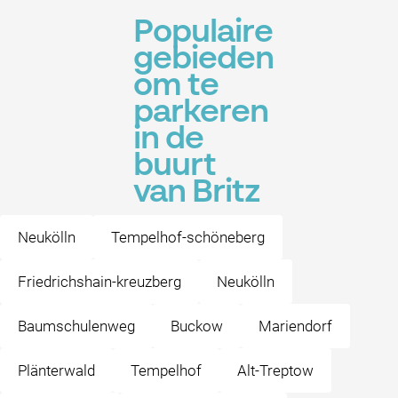
Populaire
gebieden
om te
parkeren
in de
buurt
van Britz
Neukölln
Tempelhof-schöneberg
Friedrichshain-kreuzberg
Neukölln
Baumschulenweg
Buckow
Mariendorf
Plänterwald
Tempelhof
Alt-Treptow