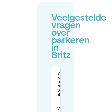
Veelgestelde
vragen
over
parkeren
in
Britz
Waar
kan ik
parkeren
bij
Schloss
Britz?
Waar