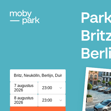
Par
Britz
Berl
7 augustus
23:00
2026
8 augustus
23:00
2026