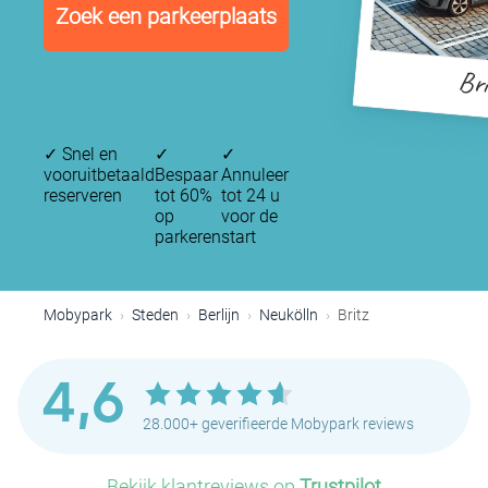
Zoek een parkeerplaats
Bri
✓
Snel en
✓
✓
vooruitbetaald
Bespaar
Annuleer
reserveren
tot 60%
tot 24 u
op
voor de
parkeren
start
Mobypark
Steden
Berlijn
Neukölln
Britz
4,6
28.000+ geverifieerde Mobypark reviews
Bekijk klantreviews op
Trustpilot