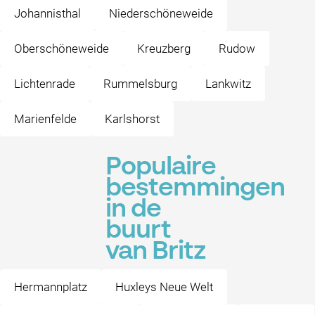
Johannisthal
Niederschöneweide
Oberschöneweide
Kreuzberg
Rudow
Lichtenrade
Rummelsburg
Lankwitz
Marienfelde
Karlshorst
Populaire
bestemmingen
in de
buurt
van Britz
Hermannplatz
Huxleys Neue Welt