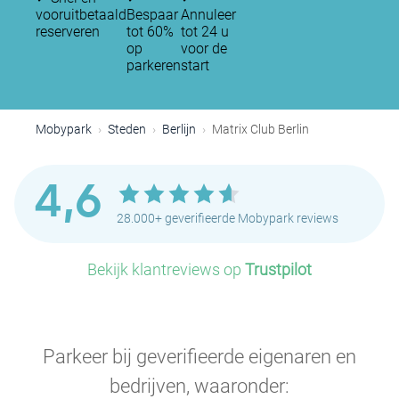
vooruitbetaald
Bespaar
Annuleer
reserveren
tot 60%
tot 24 u
op
voor de
parkeren
start
Mobypark
Steden
Berlijn
Matrix Club Berlin
4,6
28.000+ geverifieerde Mobypark reviews
Bekijk klantreviews op
Trustpilot
Parkeer bij geverifieerde eigenaren en
bedrijven, waaronder: