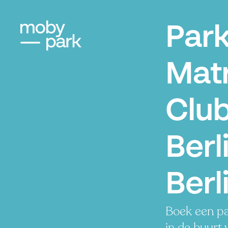
Par
Matr
Clu
Berl
Berl
Boek een pa
in de buurt