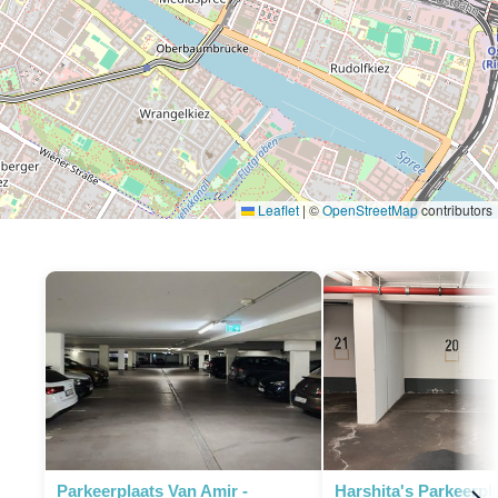
Leaflet
|
©
OpenStreetMap
contributors
Parkeerplaats Van Amir -
Harshita's Parkeerpl