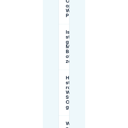
Club Berlin
op
Warschauer
Platz 18?
Is
straatparkeren
gratis bij
Matrix Club
Berlin 's nachts
of op
zondagen?
Hoeveel kost
straatparkeren
rond
Warschauer
Straße (Matrix
Club Berlin
gebied)?
Wat zijn de