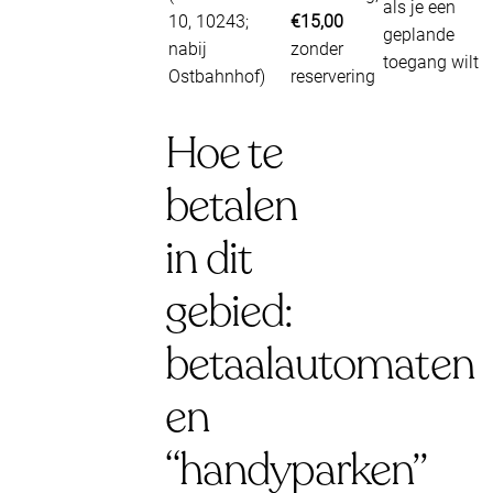
als je een
10, 10243;
€15,00
geplande
nabij
zonder
toegang wilt
Ostbahnhof)
reservering
Hoe te
betalen
in dit
gebied:
betaalautomaten
en
“handyparken”