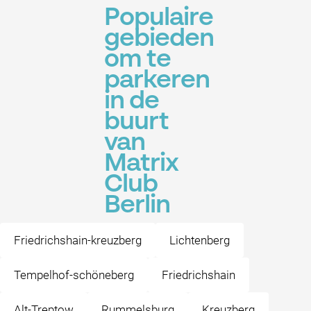
Populaire
gebieden
om te
parkeren
in de
buurt
van
Matrix
Club
Berlin
Friedrichshain-kreuzberg
Lichtenberg
Tempelhof-schöneberg
Friedrichshain
Alt-Treptow
Rummelsburg
Kreuzberg