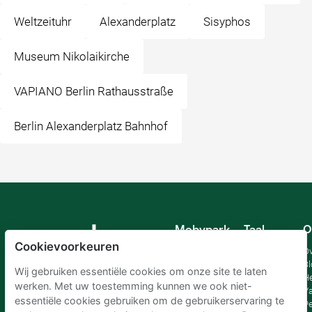
Weltzeituhr
Alexanderplatz
Sisyphos
Museum Nikolaikirche
VAPIANO Berlin Rathausstraße
Berlin Alexanderplatz Bahnhof
Mobypark
Taal
O
B.V.
Cookievoorkeuren
Duits
Ov
Engels
Bl
Wij gebruiken essentiële cookies om onze site te laten
Spaans
H
werken. Met uw toestemming kunnen we ook niet-
Frankrijk
Va
essentiële cookies gebruiken om de gebruikerservaring te
Italiaans
Pe