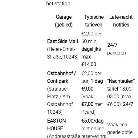
het station.
Garage
Typische
Late-nacht
(gebied)
tarieven
notities
€2,50 per
East Side Mall
60 min;
24/7
(Helen-Ernst-
dagelijks
parkeren
Straße, 10243)
max
€14,00
Ostbahnhof /
€2,00 per
Contipark
uur;
1 dag
“Nachteulen”
(Stralauer
€9,00
tarief
18:00–
Platz / Am
(vaak
03:00 (max
Ostbahnhof,
€7,00
met
€6,00);
24/7
10243)
Pcard)
EASTON
€5,00/dag
Vaak een
HOUSE
met online
goede optie
(Andreasstraße
reservering;