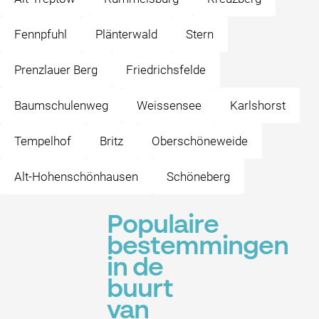
Fennpfuhl
Plänterwald
Stern
Prenzlauer Berg
Friedrichsfelde
Baumschulenweg
Weissensee
Karlshorst
Tempelhof
Britz
Oberschöneweide
Alt-Hohenschönhausen
Schöneberg
Populaire
bestemmingen
in de
buurt
van