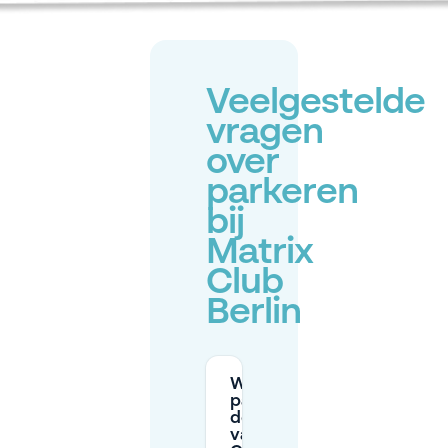
Veelgestelde
vragen
over
parkeren
bij
Matrix
Club
Berlin
Waar kan ik
parkeren in
de buurt
van Matrix