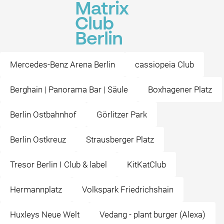
Matrix
Club
Berlin
Mercedes-Benz Arena Berlin
cassiopeia Club
Berghain | Panorama Bar | Säule
Boxhagener Platz
Berlin Ostbahnhof
Görlitzer Park
Berlin Ostkreuz
Strausberger Platz
Tresor Berlin I Club & label
KitKatClub
Hermannplatz
Volkspark Friedrichshain
Huxleys Neue Welt
Vedang - ️plant burger ️(Alexa)