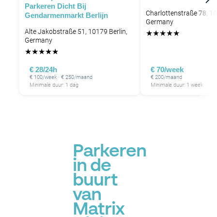
Parkeren Dicht Bij
Charlottenstraße 78, 10
Gendarmenmarkt Berlijn
Germany
Alte Jakobstraße 51, 10179 Berlin,
★
★
★
★
★
Germany
★
★
★
★
★
€ 28/24h
€ 70/week
€ 100/week · € 250/maand
€ 200/maand
Minimale duur: 1 dag
Minimale duur: 1 week
Parkeren
in de
buurt
van
Matrix