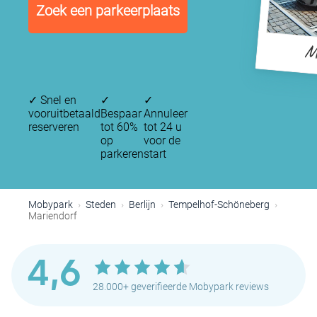
Zoek een parkeerplaats
M
✓
Snel en
✓
✓
vooruitbetaald
Bespaar
Annuleer
reserveren
tot 60%
tot 24 u
op
voor de
parkeren
start
Mobypark
Steden
Berlijn
Tempelhof-Schöneberg
Mariendorf
4,6
28.000+ geverifieerde Mobypark reviews