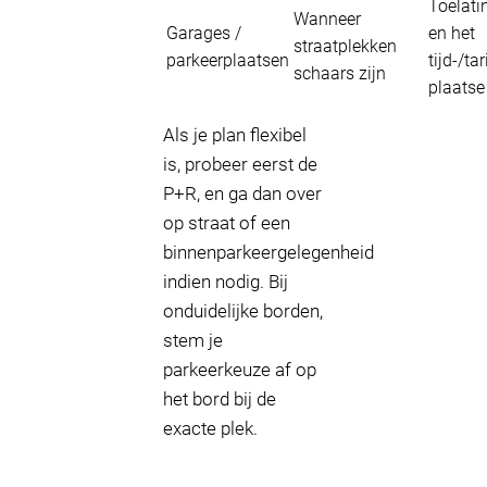
Toelat
Wanneer
Garages /
en het
straatplekken
parkeerplaatsen
tijd-/ta
schaars zijn
plaatse
Als je plan flexibel
is, probeer eerst de
P+R, en ga dan over
op straat of een
binnenparkeergelegenheid
indien nodig. Bij
onduidelijke borden,
stem je
parkeerkeuze af op
het bord bij de
exacte plek.