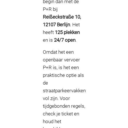
begin dan met de
P+R bij
Reißeckstraße 10,
12107 Berlijn
. Het
heeft
125 plekken
en is
24/7 open
.
Omdat het een
openbaar vervoer
P+R is, is het een
praktische optie als
de
straatparkeervakken
vol zijn. Voor
tijdgebonden regels,
check je ticket en
houd het