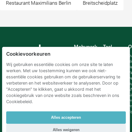
Restaurant Maximilians Berlin
Breitscheidplatz
Mobypark
Taal
O
B.V.
Cookievoorkeuren
Duits
Ov
Engels
Bl
Wij gebruiken essentiële cookies om onze site te laten
Spaans
H
werken. Met uw toestemming kunnen we ook niet-
Frankrijk
Va
essentiële cookies gebruiken om de gebruikerservaring te
Italiaans
Pe
verbeteren en het websiteverkeer te analyseren. Door op
Nederlands
D
"Accepteren" te klikken, gaat u akkoord met het
Af
A
cookiegebruik van onze website zoals beschreven in ons
Pr
Cookiebeleid.
Pr
T
Alles accepteren
Parkeren Schiphol
|
Parkeren Amsterdam
|
Alles weigeren