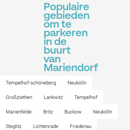
Populaire
gebieden
om te
parkeren
in de
buurt
van
Mariendorf
Tempelhof-schöneberg
Neukölln
Großziethen
Lankwitz
Tempelhof
Marienfelde
Britz
Buckow
Neukölln
Steglitz
Lichtenrade
Friedenau