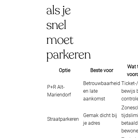
als je
snel
moet
parkeren
Wat 
Optie
Beste voor
voord
Betrouwbaarheid
Ticket-
P+R Alt-
en late
bewijs 
Mariendorf
aankomst
control
Zonesch
Gemak dicht bij
tijdslim
Straatparkeren
je adres
betaald 
bewone