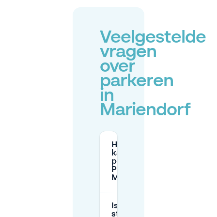
Veelgestelde
vragen
over
parkeren
in
Mariendorf
Hoe lang
kan ik
parkeren bij
P+R Alt-
Mariendorf?
Is
straatparkeren