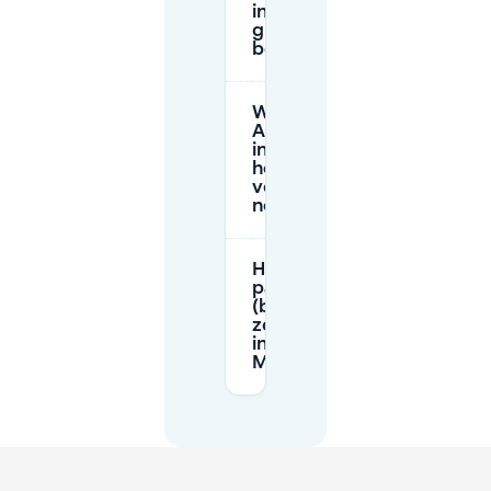
in Mariendorf
gratis voor
bezoekers?
Wat is
Anwohnerparken
in Mariendorf en
heb ik een
vergunning
nodig?
Heb ik een
parkeerschijf
(blauwe
zone) nodig
in
Mariendorf?