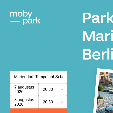
Par
Mari
Berl
7 augustus
20:30
2026
8 augustus
20:30
2026