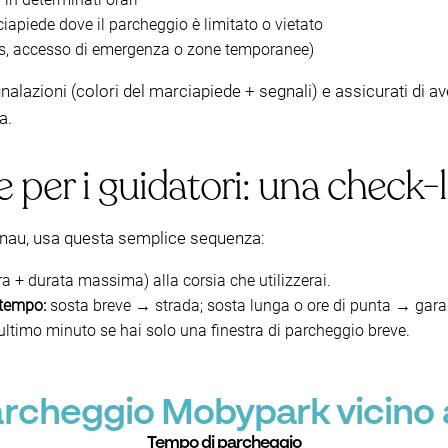
iapiede dove il parcheggio è limitato o vietato
s, accesso di emergenza o zone temporanee)
egnalazioni (colori del marciapiede + segnali) e assicurati di 
a.
per i guidatori: una check-l
enau, usa questa semplice sequenza:
a + durata massima) alla corsia che utilizzerai.
 tempo:
sosta breve → strada; sosta lunga o ore di punta → gara
ultimo minuto se hai solo una finestra di parcheggio breve.
parcheggio Mobypark vicino
Tempo di parcheggio