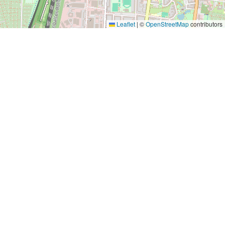
Leaflet
|
©
OpenStreetMap
contributors