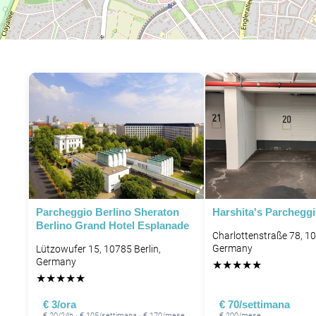
Parcheggio Berlino Sheraton
Harshita's Parchegg
Berlino Grand Hotel Esplanade
Charlottenstraße 78, 10
Germany
Lützowufer 15, 10785 Berlin,
Germany
★
★
★
★
★
★
★
★
★
★
€ 3/ora
€ 70/settimana
€ 20/24h · € 105/settimana · € 170/mese
€ 200/mese