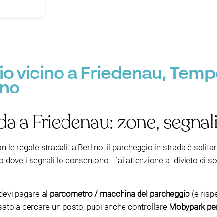
o vicino a Friedenau, Temp
ino
da a Friedenau: zone, segna
con le regole stradali: a Berlino, il parcheggio in strada è soli
 dove i segnali lo consentono—fai attenzione a "divieto di sos
 devi pagare al
parcometro / macchina del parcheggio
(e risp
ssato a cercare un posto, puoi anche controllare
Mobypark per 