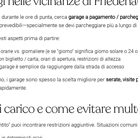
 nelle vicinanze di Frieden
i durante le ore di punta, cerca
garage a pagamento / parchegg
te prevedibili—specialmente se devi parcheggiare più a lungo di
i aspetti prima di partire:
 orarie vs. giornaliere (e se "giorno" significa giorno solare o 24 o
iglietto / carta, orari di apertura, restrizioni di altezza
 garage è semplice da raggiungere dalla strada di accesso
ino, i garage sono spesso la scelta migliore per
serate, visite
rapidamente.
i carico e come evitare mult
tito" puoi incontrare restrizioni aggiuntive. Situazioni comu
i
in determinati orari