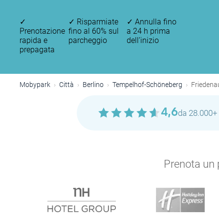
✓
✓
Risparmiate
✓
Annulla fino
Prenotazione
fino al 60% sul
a 24 h prima
rapida e
parcheggio
dell’inizio
prepagata
Mobypark
Città
Berlino
Tempelhof-Schöneberg
Friedena
4,6
da 28.000+ 
Prenota un p