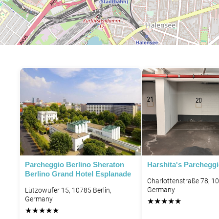
Parcheggio Berlino Sheraton
Harshita's Parchegg
Berlino Grand Hotel Esplanade
Charlottenstraße 78, 10
Germany
Lützowufer 15, 10785 Berlin,
Germany
★
★
★
★
★
★
★
★
★
★