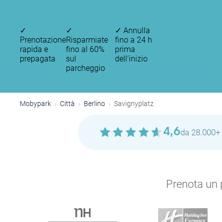
✓
✓
✓
Annulla
Prenotazione
Risparmiate
fino a 24 h
rapida e
fino al 60%
prima
prepagata
sul
dell’inizio
parcheggio
Mobypark
Città
Berlino
Savignyplatz
4,6
da 28.000+ 
Prenota un p