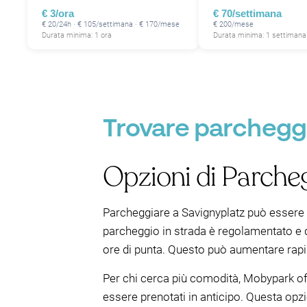
€ 3/ora
€ 70/settimana
€ 20/24h · € 105/settimana · € 170/mese
€ 200/mese
Durata minima: 1 ora
Durata minima: 1 settimana
Trovare parcheggio
Opzioni di Parcheg
Parcheggiare a Savignyplatz può essere un
parcheggio in strada è regolamentato e di
ore di punta. Questo può aumentare rapi
Per chi cerca più comodità, Mobypark off
essere prenotati in anticipo. Questa opz