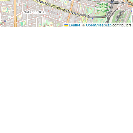
Leaflet
|
©
OpenStreetMap
contributors