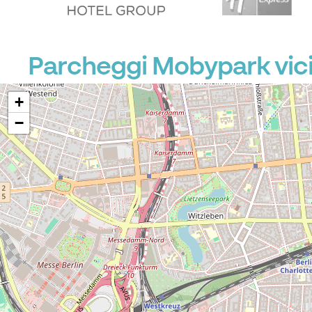
Parcheggi Mobypark vici
+
−