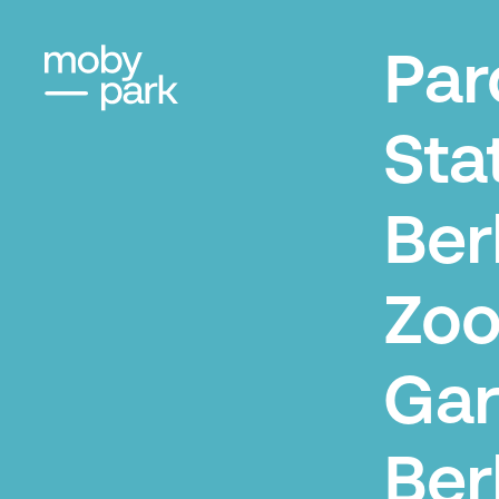
Par
Sta
Ber
Zoo
Gar
Ber