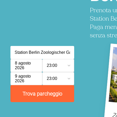
Prenota u
Station Be
Paga meno
senza stre
8 agosto
23:00
2026
9 agosto
23:00
2026
Trova parcheggio