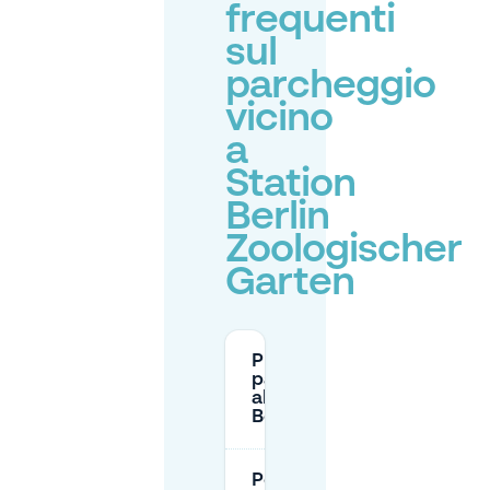
frequenti
sul
parcheggio
vicino
a
Station
Berlin
Zoologischer
Garten
Puoi
parcheggiare
allo zoo di
Berlino?
Per quanto