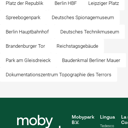
Platz der Republik
Berlin HBF
Leipziger Platz
Spreebogenpark
Deutsches Spionagemuseum
Berlin Hauptbahnhof
Deutsches Technikmuseum
Brandenburger Tor
Reichstagsgebäude
Park am Gleisdreieck
Baudenkmal Berliner Mauer
Dokumentationszentrum Topographie des Terrors
Mobypark
Lingua
La 
B.V.
Co
Tedesco