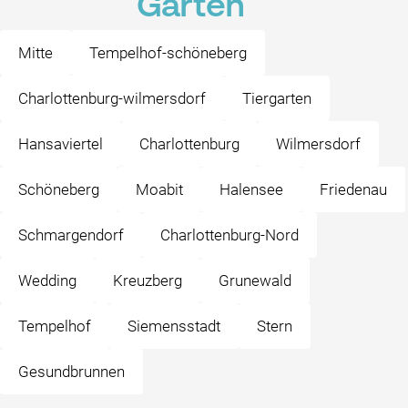
Garten
Mitte
Tempelhof-schöneberg
Charlottenburg-wilmersdorf
Tiergarten
Hansaviertel
Charlottenburg
Wilmersdorf
Schöneberg
Moabit
Halensee
Friedenau
Schmargendorf
Charlottenburg-Nord
Wedding
Kreuzberg
Grunewald
Tempelhof
Siemensstadt
Stern
Gesundbrunnen