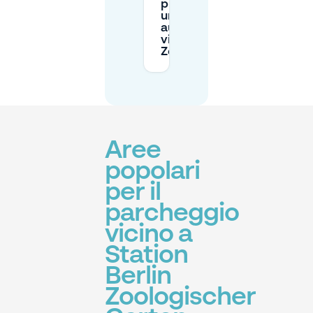
prenotare
un posto
auto
vicino allo
Zoo?
Aree
popolari
per il
parcheggio
vicino a
Station
Berlin
Zoologischer