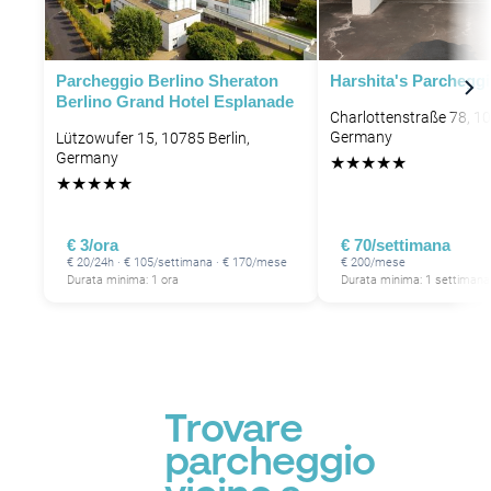
Parcheggio Berlino Sheraton
Harshita's Parchegg
Berlino Grand Hotel Esplanade
Charlottenstraße 78, 10
Germany
Lützowufer 15, 10785 Berlin,
Germany
★
★
★
★
★
★
★
★
★
★
€ 3/ora
€ 70/settimana
€ 20/24h · € 105/settimana · € 170/mese
€ 200/mese
Durata minima: 1 ora
Durata minima: 1 settimana
Trovare
parcheggio