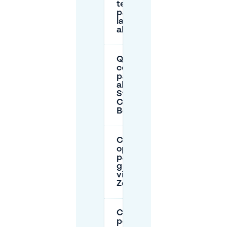
tempo puoi
parcheggiare
la tua auto
alla stazione?
Quanto
costa il
parcheggio
alla
Stazione
Centrale di
Berlino?
Ci sono
opzioni di
parcheggio
gratuito
vicino allo
Zoo?
Come
posso