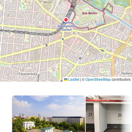
Leaflet
|
©
OpenStreetMap
contributors