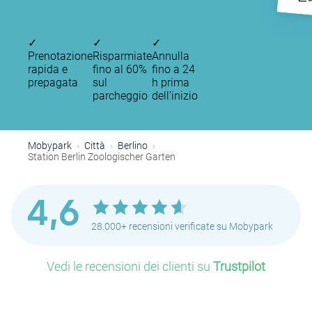
Zo
✓
✓
✓
Prenotazione
Risparmiate
Annulla
rapida e
fino al 60%
fino a 24
prepagata
sul
h prima
parcheggio
dell’inizio
Mobypark
Città
Berlino
Station Berlin Zoologischer Garten
4,6
28.000+ recensioni verificate su Mobypark
Vedi le recensioni dei clienti su
Trustpilot