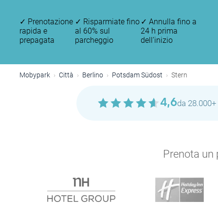
✓
Prenotazione
✓
Risparmiate fino
✓
Annulla fino a
rapida e
al 60% sul
24 h prima
prepagata
parcheggio
dell’inizio
Mobypark
Città
Berlino
Potsdam Südost
Stern
4,6
da 28.000+ 
Prenota un p