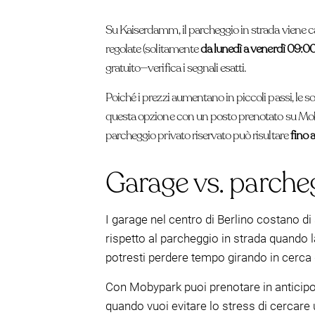
Su Kaiserdamm, il parcheggio in strada viene ca
regolate (solitamente
da lunedì a venerdì 09:
gratuito—verifica i segnali esatti.
Poiché i prezzi aumentano in piccoli passi, le s
questa opzione con un posto prenotato su Mobyp
parcheggio privato riservato può risultare
fino 
Garage vs. parchegg
I garage nel centro di Berlino costano di 
rispetto al parcheggio in strada quando l
potresti perdere tempo girando in cerca 
Con Mobypark puoi prenotare in anticipo 
quando vuoi evitare lo stress di cercare 