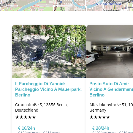
P
Il Parcheggio Di Yannick -
Posto Auto Di Amir -
Parcheggio Vicino A Mauerpark,
Vicino A Gendarmen
Berlino
Berlino
Graunstraße 5, 13355 Berlin,
Alte Jakobstraße 51, 10
Deutschland
Germany
★
★
★
★
★
★
★
★
★
★
€ 16/24h
€ 28/24h
€ 62/settimana · € 152/mese
€ 100/settimana · € 250/m