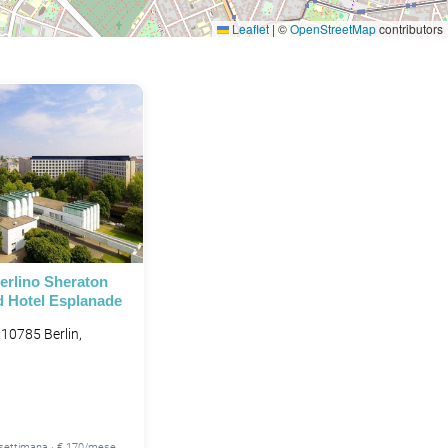
Leaflet
|
©
OpenStreetMap
contributors
erlino Sheraton
d Hotel Esplanade
10785 Berlin,
/settimana · € 170/mese