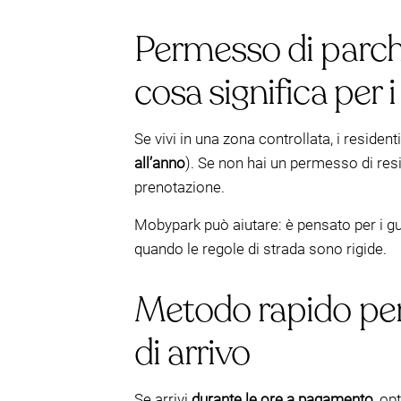
Permesso di parch
cosa significa per i 
Se vivi in una zona controllata, i reside
all’anno
). Se non hai un permesso di resi
prenotazione.
Mobypark può aiutare: è pensato per i g
quando le regole di strada sono rigide.
Metodo rapido per s
di arrivo
Se arrivi
durante le ore a pagamento
, op