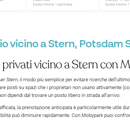
Durata minima: 1 settimana
Durata minima: 1
o vicino a Stern, Potsdam S
 privati vicino a Stern con
er Stern, il modo più semplice per evitare ricerche dell’ultim
re posti su spazi che i proprietari non usano attivamente (co
ì non dipendi dal trovare un posto libero in strada all’arrivo.
fficata, la prenotazione anticipata è particolarmente utile 
ibilità può diminuire rapidamente. Con Mobypark puoi confront