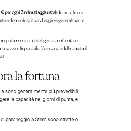
 € per ogni 3 minuti aggiuntivi
) durante le ore
notte e domenica), il parcheggio è generalmente
no, può essere più intelligente confrontare
spazio disponibile. (A seconda della durata, il
.)
pra la fortuna
), e sono generalmente più prevedibili
ere la capacità nei giorni di punta, e
 di parcheggio a Stern sono strette o