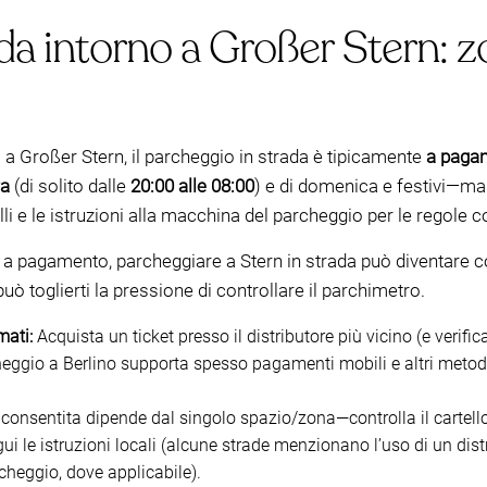
da intorno a Großer Stern: z
 a Großer Stern, il parcheggio in strada è tipicamente
a pagam
ra
(di solito dalle
20:00 alle 08:00
) e di domenica e festivi—m
lli e le istruzioni alla macchina del parcheggio per le regole c
ore a pagamento, parcheggiare a Stern in strada può diventar
 toglierti la pressione di controllare il parchimetro.
mati:
Acquista un ticket presso il distributore più vicino (e verific
heggio a Berlino supporta spesso pagamenti mobili e altri metod
consentita dipende dal singolo spazio/zona—controlla il cartello
ui le istruzioni locali (alcune strade menzionano l’uso di un dist
cheggio, dove applicabile).