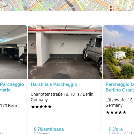
P
 Parcheggio
Harshita's Parcheggio
Parcheggio B
markt
Berlino Gran
Charlottenstraße 78, 10117 Berlin,
Germany
Lützowufer 15, 
Germany
179 Berlin,
★
★
★
★
★
★
★
★
★
★
€ 70/settimana
€ 3/ora
ese
€ 200/mese
€ 20/24h · € 105