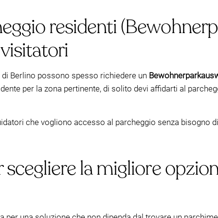
eggio residenti (Bewohnerp
visitatori
nti di Berlino possono spesso richiedere un
Bewohnerparkaus
dente per la zona pertinente, di solito devi affidarti al parch
uidatori che vogliono accesso al parcheggio senza bisogno 
cegliere la migliore opzione
ta per una soluzione che non dipenda dal trovare un parchimetr