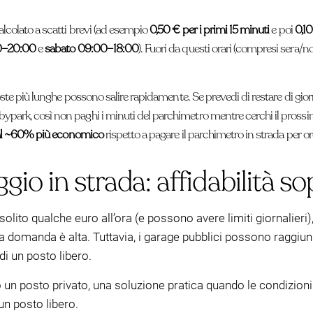
lcolato a scatti brevi (ad esempio
0,50 € per i primi 15 minuti
e poi
0,10
00–20:00
e
sabato 09:00–18:00
). Fuori da questi orari (compresi sera/
oste più lunghe possono salire rapidamente. Se prevedi di restare di gior
ark, così non paghi i minuti del parchimetro mentre cerchi il prossimo 
al ~60% più economico
rispetto a pagare il parchimetro in strada per ore
io in strada: affidabilità so
solito qualche euro all’ora (e possono avere limiti giornalieri
a domanda è alta. Tuttavia, i garage pubblici possono raggiung
di un posto libero.
un posto privato, una soluzione pratica quando le condizioni
un posto libero.