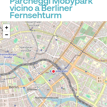
Parcheggi Mobypark
vicino a Berliner
Fernsehturm
+
−