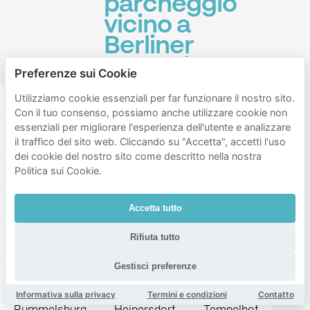
parcheggio
vicino a
Berliner
Fernsehturm
Preferenze sui Cookie
Utilizziamo cookie essenziali per far funzionare il nostro sito.
Friedrichshain-kreuzberg
Mitte
Con il tuo consenso, possiamo anche utilizzare cookie non
essenziali per migliorare l'esperienza dell'utente e analizzare
Tempelhof-schöneberg
Stern
il traffico del sito web. Cliccando su "Accetta", accetti l'uso
dei cookie del nostro sito come descritto nella nostra
Prenzlauer Berg
Kreuzberg
Friedrichshain
Politica sui Cookie.
Gesundbrunnen
Tiergarten
Moabit
Accetta tutto
Rifiuta tutto
Hansaviertel
Alt-Treptow
Fennpfuhl
Gestisci preferenze
Wedding
Schöneberg
Weissensee
Informativa sulla privacy
Termini e condizioni
Contatto
Rummelsburg
Heinersdorf
Tempelhof