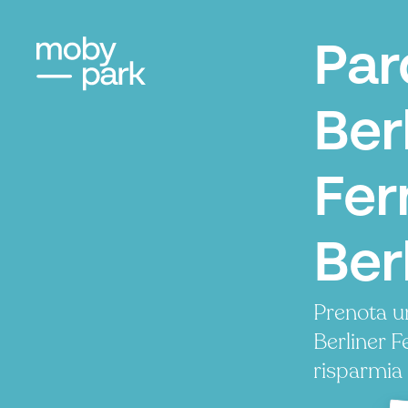
Par
Ber
Fer
Ber
Prenota u
Berliner 
risparmia