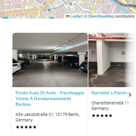
Leaflet
|
©
OpenStreetMap
contributors
P
P
Posto Auto Di Amir - Parcheggio
Harshita's Parchegg
Vicino A Gendarmenmarkt
Charlottenstraße 78, 10
Berlino
Germany
Alte Jakobstraße 51, 10179 Berlin,
★
★
★
★
★
Germany
★
★
★
★
★