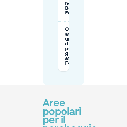
notte vicino al
Berliner
Fernsehturm?
Come posso
assicurarmi
un posto auto
durante i
periodi di
grande
affluenza al
Fernsehturm?
Aree
popolari
per il