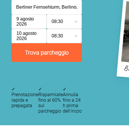
9 agosto
08:30
2026
10 agosto
08:30
2026
Trova parcheggio
Be
✓
✓
✓
Prenotazione
Risparmiate
Annulla
rapida e
fino al 60%
fino a 24
prepagata
sul
h prima
parcheggio
dell’inizio