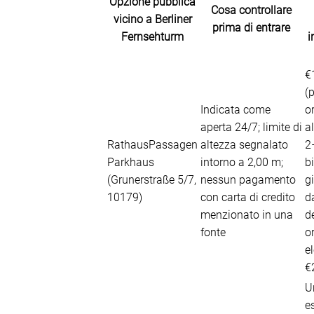
Opzione pubblica
Cosa controllare
vicino a Berliner
prima di entrare
Fernsehturm
i
€
(
Indicata come
o
aperta 24/7; limite di
al
RathausPassagen
altezza segnalato
2
Parkhaus
intorno a 2,00 m;
bi
(Grunerstraße 5/7,
nessun pagamento
g
10179)
con carta di credito
d
menzionato in una
d
fonte
o
e
€
U
e