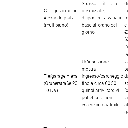
Spesso tariffato a
di
Garage vicino ad
ore iniziate;
i
Alexanderplatz
disponibilità varia in
m
(multipiano)
base all’orario del
c
giorno
€
6
in
P
Un’inserzione
va
mostra
b
Tiefgarage Alexa
ingresso/parcheggio
d
(Grunerstraße 20,
fino a circa 00:30,
s
10179)
quindi arrivi tardivi
(
potrebbero non
la
essere compatibili
a
g