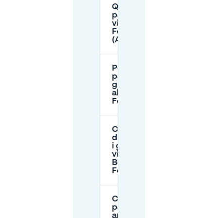
Quanto costa
parcheggiare
vicino al Berliner
Fernsehturm
(Alexanderplatz)?
Posso
parcheggiare
gratis vicino
al Berliner
Fernsehturm?
Ci sono limiti
di altezza per
i garage
vicino al
Berliner
Fernsehturm?
C'è
parcheggio
anche tardi la