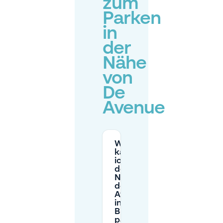
zum
Parken
in
der
Nähe
von
De
Avenue
Wo
kann
ich in
der
Nähe
der De
Avenue
in
Breda
parken?