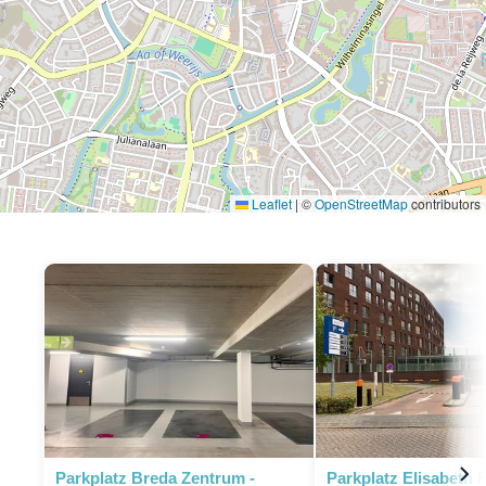
Leaflet
|
©
OpenStreetMap
contributors
Parkplatz Breda Zentrum -
Parkplatz Elisabeth 