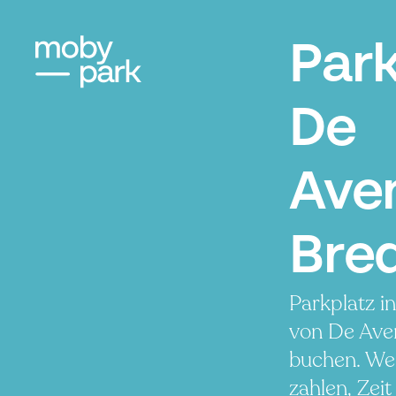
Par
De
Ave
Bre
Parkplatz i
von De Ave
buchen. We
zahlen, Zeit