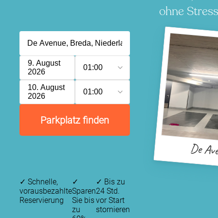
ohne Stress
9. August
01:00
2026
10. August
01:00
2026
Parkplatz finden
De Av
✓
Schnelle,
✓
✓
Bis zu
vorausbezahlte
Sparen
24 Std.
Reservierung
Sie bis
vor Start
zu
stornieren