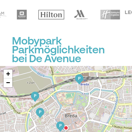
Mobypark
Parkmöglichkeiten
bei De Avenue
+
P
−
P
P
P