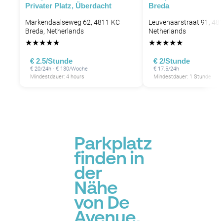
Privater Platz, Überdacht
Breda
Markendaalseweg 62, 4811 KC
Leuvenaarstraat 91, 48
Breda, Netherlands
Netherlands
★
★
★
★
★
★
★
★
★
★
€ 2.5/Stunde
€ 2/Stunde
€ 20/24h · € 130/Woche
€ 17.5/24h
Mindestdauer: 4 hours
Mindestdauer: 1 Stunde
Parkplatz
finden in
der
Nähe
von De
Avenue,