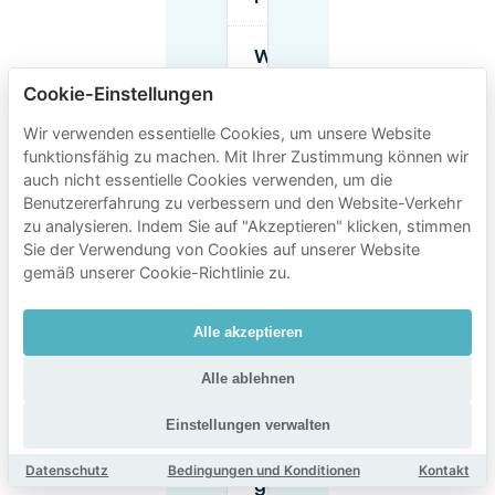
Wie hoch sind
die
Cookie-Einstellungen
Parkgebühren
in der
Parkgarage
Wir verwenden essentielle Cookies, um unsere Website
De Barones?
funktionsfähig zu machen. Mit Ihrer Zustimmung können wir
auch nicht essentielle Cookies verwenden, um die
Benutzererfahrung zu verbessern und den Website-Verkehr
Gibt es
zu analysieren. Indem Sie auf "Akzeptieren" klicken, stimmen
kostenloses
Sie der Verwendung von Cookies auf unserer Website
Parken in
der Nähe
gemäß unserer Cookie-Richtlinie zu.
der De
Avenue?
Alle akzeptieren
Ist De
Alle ablehnen
Barones
für Vans
Einstellungen verwalten
oder
hohe
Autos
Datenschutz
Bedingungen und Konditionen
Kontakt
geeignet?