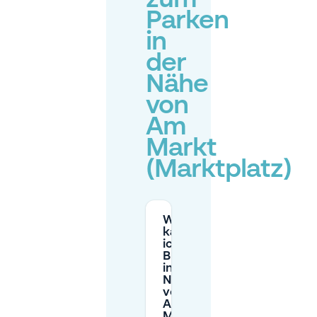
zum
Parken
in
der
Nähe
von
Am
Markt
(Marktplatz)
Wo
kann
ich in
Bremen
in der
Nähe
vom
Am
Markt