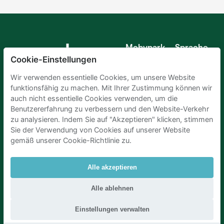
Mobypark
Sprache
B.V.
Cookie-Einstellungen
Deutsch
Englisch
Wir verwenden essentielle Cookies, um unsere Website
Spanisch
funktionsfähig zu machen. Mit Ihrer Zustimmung können wir
Französisch
auch nicht essentielle Cookies verwenden, um die
Italienisch
Benutzererfahrung zu verbessern und den Website-Verkehr
Niederländisch
zu analysieren. Indem Sie auf "Akzeptieren" klicken, stimmen
Sie der Verwendung von Cookies auf unserer Website
gemäß unserer Cookie-Richtlinie zu.
Alle akzeptieren
Parkplaetze Amsterdam
|
Parkeren Brussel
|
Alle ablehnen
Parkplaetze Paris
|
Parkplaetze Den Haag
|
Parken Flughafen Zuerich
|
Parken flughafen amsterdam
Einstellungen verwalten