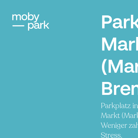
Par
Mar
(Mar
Bre
Parkplatz i
Markt (Mark
Weniger zah
Stress.