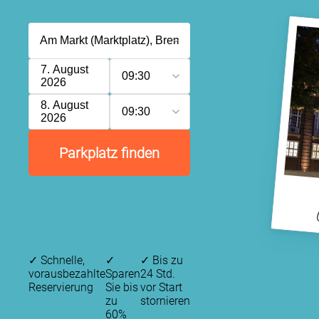
7. August
09:30
2026
8. August
09:30
2026
Parkplatz finden
✓
Schnelle,
✓
✓
Bis zu
vorausbezahlte
Sparen
24 Std.
Reservierung
Sie bis
vor Start
zu
stornieren
60%