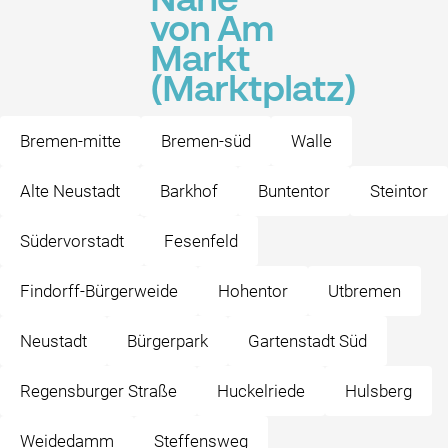
Nähe
von Am
Markt
(Marktplatz)
Bremen-mitte
Bremen-süd
Walle
Alte Neustadt
Barkhof
Buntentor
Steintor
Südervorstadt
Fesenfeld
Findorff-Bürgerweide
Hohentor
Utbremen
Neustadt
Bürgerpark
Gartenstadt Süd
Regensburger Straße
Huckelriede
Hulsberg
Weidedamm
Steffensweg