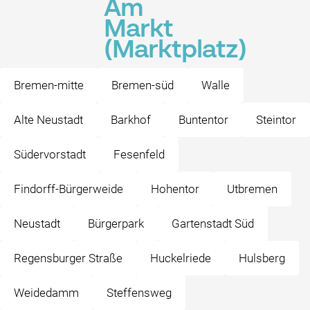
Am
Markt
(Marktplatz)
Bremen-mitte
Bremen-süd
Walle
Alte Neustadt
Barkhof
Buntentor
Steintor
Südervorstadt
Fesenfeld
Findorff-Bürgerweide
Hohentor
Utbremen
Neustadt
Bürgerpark
Gartenstadt Süd
Regensburger Straße
Huckelriede
Hulsberg
Weidedamm
Steffensweg