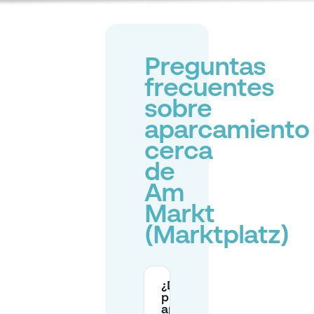
Preguntas
frecuentes
sobre
aparcamiento
cerca
de
Am
Markt
(Marktplatz)
¿Dónde
puedo
aparcar