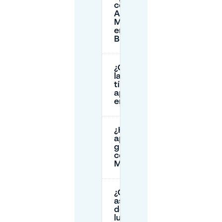
cerca de
Am
Markt
en
Bremen?
¿Cuáles son
las tarifas
típicas de
aparcamiento
en Am Markt?
¿Hay
aparcamiento
gratuito
cerca de Am
Markt?
¿Cómo puedo
asegurarme
de tener un
lugar de