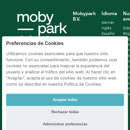
Mobypark
Idioma
Nu
B.V.
em
Alemán
Inglés
Sob
Español
Blo
Francia
Help
Preferencias de Cookies
Italiano
Tra
Holandés
Pre
Utilizamos cookies esenciales para que nuestro sitio
Sost
funcione. Con su consentimiento, también podemos usar
Afil
cookies no esenciales para mejorar la experiencia del
Con
usuario y analizar el tráfico del sitio web. Al hacer clic en
lega
Polí
"Aceptar", acepta el uso de cookies de nuestro sitio web
priv
como se describe en nuestra Política de Cookies.
Pref
con
Aceptar todas
Parking Madrid La Latina
|
Parking Madrid Bilbao
|
Rechazar todas
Parking Madrid AtochaPaíses Bajos
|
Parking Amsterdam
|
Parking Bruselas
|
Parking La Haya
Administrar preferencias